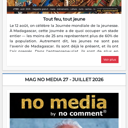
Tout feu, tout jeune
Le 12 août, on célèbre la Journée mondiale de la jeunesse.
À Madagascar, cette journée a de quoi occuper un stade
entier — les moins de 25 ans représentent plus de 60% de
la population. Autrement dit, les jeunes ne sont pas
l'avenir de Madagascar. Ils sont déjà le présent, et ils ont
l'air pressés. Dans l'entrepreneuriat, ils sont de plus en
plus nombreux à se lancer, à créer, à risquer — souvent
Voir plus
sans filet, souvent sans aide, mais toujours avec cette
énergie un peu folle qui fait qu'on se demande s'ils
dorment vraiment la nuit. En culture, les nouvelles sont
encore meilleures. Aina Rasamoelina vient de décrocher le
MAG NO MEDIA 27 - JUILLET 2026
Prix RFI Instrumental Afrique. Miangaly Elia rafle le Prix
Paritana 2026. Madagascar rayonne, et ce sont des mains
jeunes qui tiennent la torche. Alors oui, on pourrait
s'arrêter là, applaudir et rentrer chez soi satisfait. Mais ce
serait passer à côté d'une chose essentielle. La fougue, ça
brûle fort — et parfois, ça brûle vite. Une flamme sans
direction peut éclairer autant qu'elle peut consumer. C'est
là que les aînés entrent en scène — pas pour reprendre le
gouvernail, mais pour montrer où sont les récifs. Les jeunes