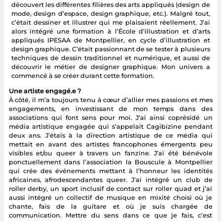
découvert les différentes filières des arts appliqués (design de
mode, design d’espace, design graphique, etc.). Malgré tout,
c’était dessiner et illustrer qui me plaisaient réellement. J’ai
alors intégré une formation à l’École d’illustration et d’arts
appliqués IPESAA de Montpellier, en cycle d’illustration et
design graphique. C’était passionnant de se tester à plusieurs
techniques de dessin traditionnel et numérique, et aussi de
découvrir le métier de designer graphique. Mon univers a
commencé à se créer durant cette formation.
Une artiste engagé.e ?
À côté, il m’a toujours tenu à cœur d’allier mes passions et mes
engagements, en investissant de mon temps dans des
associations qui font sens pour moi. J’ai ainsi coprésidé un
média artistique engagée qui s’appelait Cagibizine pendant
deux ans. J’étais à la direction artistique de ce média qui
mettait en avant des artistes francophones émergents peu
visibles et/ou queer à travers un fanzine. J’ai été bénévole
ponctuellement dans l’association la Bouscule à Montpellier
qui crée des événements mettant à l’honneur les identités
africaines, afrodescendantes queer. J’ai intégré un club de
roller derby, un sport inclusif de contact sur roller quad et j’ai
aussi intégré un collectif de musique en mixité choisi où je
chante, fais de la guitare et où je suis chargée de
communication. Mettre du sens dans ce que je fais, c’est