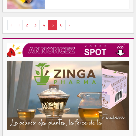
‹
1
2
3
4
5
6
›