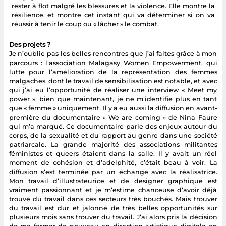
rester à flot malgré les blessures et la violence. Elle montre la
résilience, et montre cet instant qui va déterminer si on va
réussir à tenir le coup ou « lâcher » le combat.
Des projets ?
Je n’oublie pas les belles rencontres que j’ai faites grâce à mon
parcours : l’association Malagasy Women Empowerment, qui
lutte pour l’amélioration de la représentation des femmes
malgaches, dont le travail de sensibilisation est notable, et avec
qui j’ai eu l’opportunité de réaliser une interview « Meet my
power », bien que maintenant, je ne m’identifie plus en tant
que « femme » uniquement. Il y a eu aussi la diffusion en avant-
première du documentaire « We are coming » de Nina Faure
qui m’a marqué. Ce documentaire parle des enjeux autour du
corps, de la sexualité et du rapport au genre dans une société
patriarcale. La grande majorité des associations militantes
féministes et queers étaient dans la salle. Il y avait un réel
moment de cohésion et d’adelphité, c’était beau à voir. La
diffusion s’est terminée par un échange avec la réalisatrice.
Mon travail d’illustrateurice et de designer graphique est
vraiment passionnant et je m’estime chanceuse d’avoir déjà
trouvé du travail dans ces secteurs très bouchés. Mais trouver
du travail est dur et jalonné de très belles opportunités sur
plusieurs mois sans trouver du travail. J’ai alors pris la décision