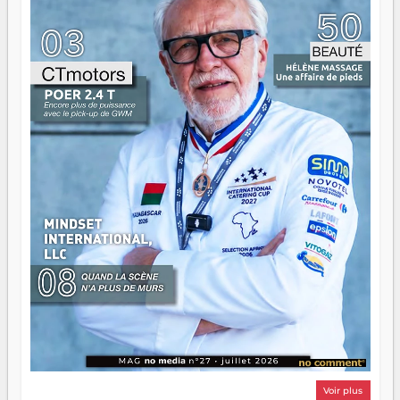
ont la force, les vieux ont l'expérience, comme on dit. Ce
n'est pas un combat de générations — c'est une question
d'équipage. Partagez vos réussites, mais aussi vos échecs.
Surtout vos échecs, d'ailleurs — ils enseignent mieux que
n'importe quel manuel. À Madagascar, la barque avance.
Il faut juste s'assurer que tout le monde rame dans le
même sens.
Voir plus