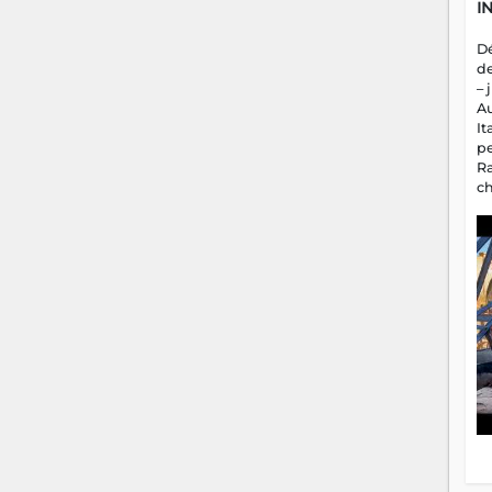
I
D
d
– 
A
It
p
R
c
a
m
fa
es