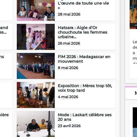
L'œuvre de toute une vie
»
28 mai 2026
uand
Hatsara : Aigle d'Or
s...
chouchoute les femmes
urbaine...
Le
26 mai 2026
de
a
ns
FIM 2026 : Madagascar en
m
mouvement
de
8 mai 2026
ne
dé
l'
Exposition : Mères trop tôt,
no
voix trop tard
so
to
4 mai 2026
f
vr
s
mière
Mode : Laskart célèbre ses
vi
20 ans
Af
23 avril 2026
2
ma