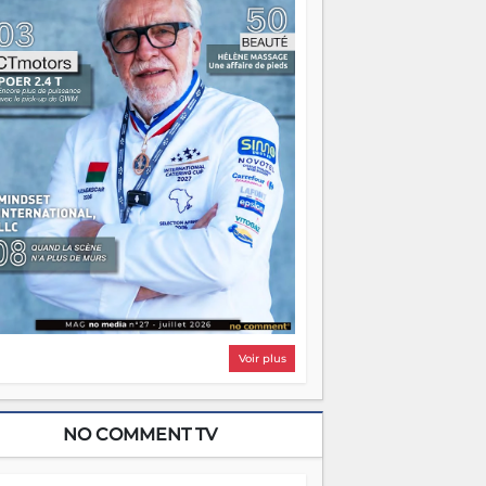
i, on pourrait s'arrêter là, applaudir et
ntrer chez soi satisfait. Mais ce serait
asser à côté d'une chose essentielle. La
ugue, ça brûle fort — et parfois, ça brûle
ite. Une flamme sans direction peut
lairer autant qu'elle peut consumer. C'est
à que les aînés entrent en scène — pas
our reprendre le gouvernail, mais pour
ntrer où sont les récifs. Les jeunes ont la
rce, les vieux ont l'expérience, comme on
t. Ce n'est pas un combat de générations
 c'est une question d'équipage. Partagez
s réussites, mais aussi vos échecs. Surtout
os échecs, d'ailleurs — ils enseignent
ieux que n'importe quel manuel. À
dagascar, la barque avance. Il faut juste
'assurer que tout le monde rame dans le
ême sens.
Voir plus
NO COMMENT TV