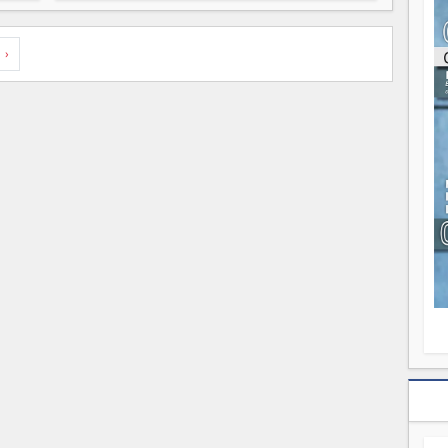
ou
re
p
›
fo
v
éc
l
p
mo
fo
di
—
vo
v
m
Ma
s
m