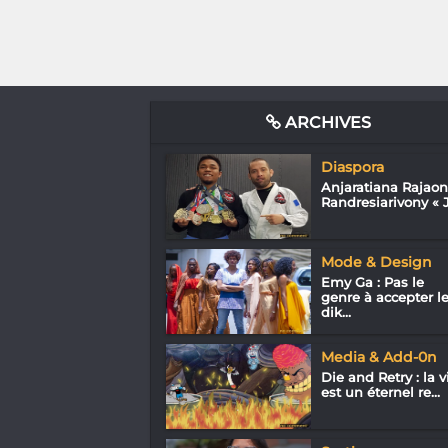
ARCHIVES
Diaspora
Anjaratiana Rajao
Randresiarivony « J.
Mode & Design
Emy Ga : Pas le
genre à accepter l
dik...
Media & Add-0n
Die and Retry : la v
est un éternel re...