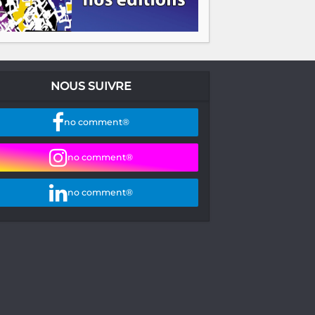
NOUS SUIVRE
no comment®
no comment®
no comment®