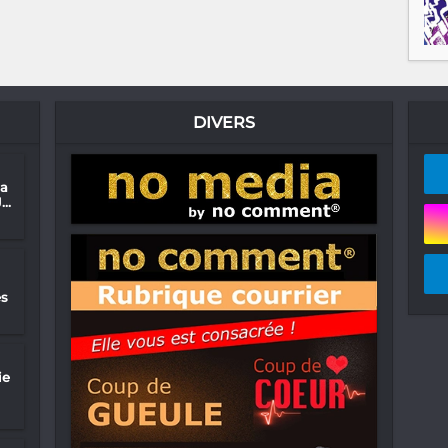
DIVERS
na
..
es
ie