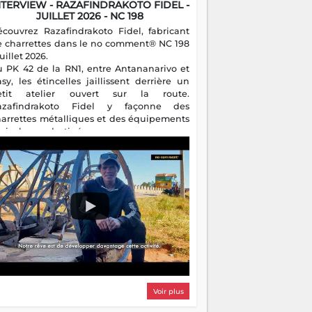
NTERVIEW - RAZAFINDRAKOTO FIDEL -
JUILLET 2026 - NC 198
écouvrez Razafindrakoto Fidel, fabricant
e charrettes dans le no comment® NC 198
juillet 2026.
u PK 42 de la RN1, entre Antananarivo et
asy, les étincelles jaillissent derrière un
etit atelier ouvert sur la route.
azafindrakoto Fidel y façonne des
harrettes métalliques et des équipements
gricoles destinés aux campagnes
algaches. Héritier d'un savoir-faire
milial, il perpétue un métier discret mais
sentiel.
Voir plus