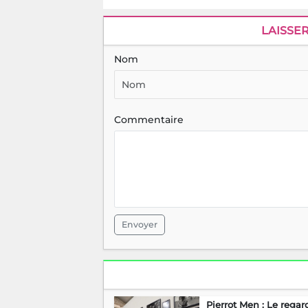
LAISSE
Nom
Commentaire
Envoyer
Pierrot Men : Le regar