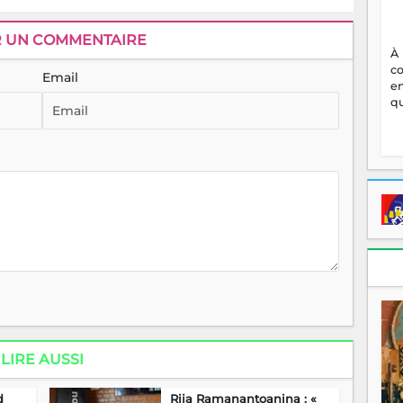
R UN COMMENTAIRE
À
c
Email
en
qu
LIRE AUSSI
d
Rija Ramanantoanina : «