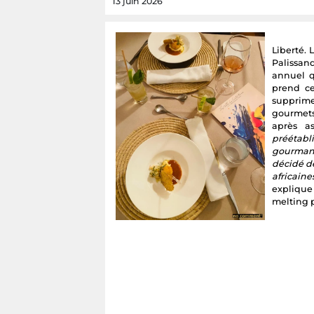
13 juin 2026
Liberté. 
Palissand
annuel q
prend ce
supprimer
gourmets
après as
préétabl
gourman
décidé de
africain
explique 
melting 