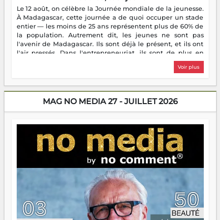
Le 12 août, on célèbre la Journée mondiale de la jeunesse.
À Madagascar, cette journée a de quoi occuper un stade
entier — les moins de 25 ans représentent plus de 60% de
la population. Autrement dit, les jeunes ne sont pas
l'avenir de Madagascar. Ils sont déjà le présent, et ils ont
l'air pressés. Dans l'entrepreneuriat, ils sont de plus en
plus nombreux à se lancer, à créer, à risquer — souvent
Voir plus
sans filet, souvent sans aide, mais toujours avec cette
énergie un peu folle qui fait qu'on se demande s'ils
dorment vraiment la nuit. En culture, les nouvelles sont
encore meilleures. Aina Rasamoelina vient de décrocher le
MAG NO MEDIA 27 - JUILLET 2026
Prix RFI Instrumental Afrique. Miangaly Elia rafle le Prix
Paritana 2026. Madagascar rayonne, et ce sont des mains
jeunes qui tiennent la torche. Alors oui, on pourrait
s'arrêter là, applaudir et rentrer chez soi satisfait. Mais ce
serait passer à côté d'une chose essentielle. La fougue, ça
brûle fort — et parfois, ça brûle vite. Une flamme sans
direction peut éclairer autant qu'elle peut consumer. C'est
là que les aînés entrent en scène — pas pour reprendre le
gouvernail, mais pour montrer où sont les récifs. Les jeunes
ont la force, les vieux ont l'expérience, comme on dit. Ce
n'est pas un combat de générations — c'est une question
d'équipage. Partagez vos réussites, mais aussi vos échecs.
Surtout vos échecs, d'ailleurs — ils enseignent mieux que