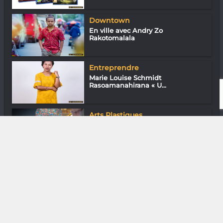
Downtown
En ville avec Andry Zo
Rakotomalala
Entreprendre
Marie Louise Schmidt
Rasoamanahirana « U...
Arts Plastiques
Zouba K « Mon art, ma bataille »
DIVERS