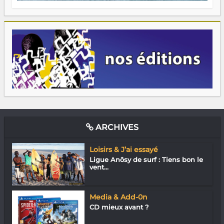
ARCHIVES
Loisirs & J’ai essayé
Ligue Anôsy de surf : Tiens bon le
vent...
Media & Add-0n
CD mieux avant ?