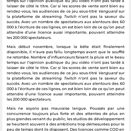
temps sur l’opinion publique du jeu vidéo n’ont pas tardé à
laisser de côté le titre. Car si les scores de vente sont bien au
rendez-vous, les audiences de ce jeu sous-titré
Vanguard
sur
la plateforme de streaming
Twitch
n’ont pas la saveur du
succès. Avec un nombre de spectateurs aux alentours des 60
000 à l’écriture de ces lignes, on est bien loin de ce qu’on peut
attendre d’une licence aussi importante, pouvant atteindre
les 200 000 spectateurs.
Mais début novembre, lorsque la bête était finalement
disponible, il n’aura pas fallu longtemps avant que le soufflé
ne retombe. Nombre d’influenceurs faisant la pluie et le beau
temps sur l’opinion publique du jeu vidéo n’ont pas tardé à
laisser de côté le titre. Car si les scores de vente sont bien au
rendez-vous, les audiences de ce jeu sous-titré
Vanguard
sur
la plateforme de streaming
Twitch
n’ont pas la saveur du
succès. Avec un nombre de spectateurs aux alentours des 60
000 à l’écriture de ces lignes, on est bien loin de ce qu’on peut
attendre d’une licence aussi importante, pouvant atteindre
les 200 000 spectateurs.
Mais ne soyons pas mauvaise langue. Poussés par une
concurrence toujours plus forte et des attentes de plus en
plus grandes venant du public, les studios de développement
se heurtent souvent à des ambitions trop démesurées pour le
peu de temps dont ils disposent. Des licences comme COD en