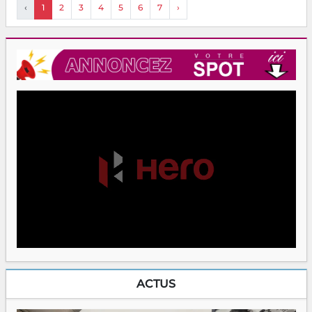
‹
1
2
3
4
5
6
7
›
ACTUS