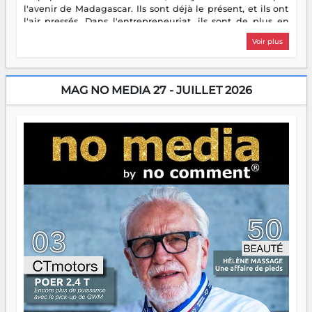
l'avenir de Madagascar. Ils sont déjà le présent, et ils ont
l'air pressés. Dans l'entrepreneuriat, ils sont de plus en
plus nombreux à se lancer, à créer, à risquer — souvent
Voir plus
sans filet, souvent sans aide, mais toujours avec cette
énergie un peu folle qui fait qu'on se demande s'ils
dorment vraiment la nuit. En culture, les nouvelles sont
encore meilleures. Aina Rasamoelina vient de décrocher le
MAG NO MEDIA 27 - JUILLET 2026
Prix RFI Instrumental Afrique. Miangaly Elia rafle le Prix
Paritana 2026. Madagascar rayonne, et ce sont des mains
jeunes qui tiennent la torche. Alors oui, on pourrait
s'arrêter là, applaudir et rentrer chez soi satisfait. Mais ce
serait passer à côté d'une chose essentielle. La fougue, ça
brûle fort — et parfois, ça brûle vite. Une flamme sans
direction peut éclairer autant qu'elle peut consumer. C'est
là que les aînés entrent en scène — pas pour reprendre le
gouvernail, mais pour montrer où sont les récifs. Les jeunes
ont la force, les vieux ont l'expérience, comme on dit. Ce
n'est pas un combat de générations — c'est une question
d'équipage. Partagez vos réussites, mais aussi vos échecs.
Surtout vos échecs, d'ailleurs — ils enseignent mieux que
n'importe quel manuel. À Madagascar, la barque avance.
Il faut juste s'assurer que tout le monde rame dans le
même sens.