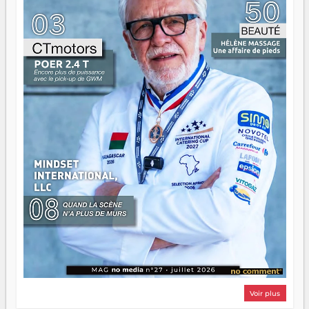
n'est pas un combat de générations — c'est une question
d'équipage. Partagez vos réussites, mais aussi vos échecs.
Surtout vos échecs, d'ailleurs — ils enseignent mieux que
n'importe quel manuel. À Madagascar, la barque avance.
Il faut juste s'assurer que tout le monde rame dans le
même sens.
Voir plus