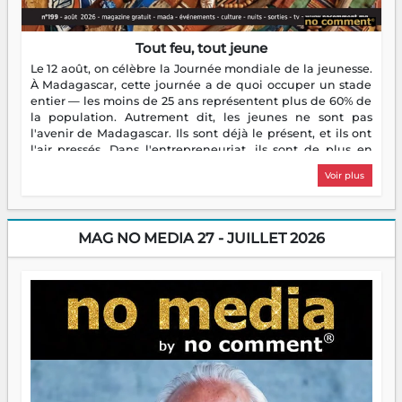
Tout feu, tout jeune
Le 12 août, on célèbre la Journée mondiale de la jeunesse.
À Madagascar, cette journée a de quoi occuper un stade
entier — les moins de 25 ans représentent plus de 60% de
la population. Autrement dit, les jeunes ne sont pas
l'avenir de Madagascar. Ils sont déjà le présent, et ils ont
l'air pressés. Dans l'entrepreneuriat, ils sont de plus en
plus nombreux à se lancer, à créer, à risquer — souvent
Voir plus
sans filet, souvent sans aide, mais toujours avec cette
énergie un peu folle qui fait qu'on se demande s'ils
dorment vraiment la nuit. En culture, les nouvelles sont
encore meilleures. Aina Rasamoelina vient de décrocher le
MAG NO MEDIA 27 - JUILLET 2026
Prix RFI Instrumental Afrique. Miangaly Elia rafle le Prix
Paritana 2026. Madagascar rayonne, et ce sont des mains
jeunes qui tiennent la torche. Alors oui, on pourrait
s'arrêter là, applaudir et rentrer chez soi satisfait. Mais ce
serait passer à côté d'une chose essentielle. La fougue, ça
brûle fort — et parfois, ça brûle vite. Une flamme sans
direction peut éclairer autant qu'elle peut consumer. C'est
là que les aînés entrent en scène — pas pour reprendre le
gouvernail, mais pour montrer où sont les récifs. Les jeunes
ont la force, les vieux ont l'expérience, comme on dit. Ce