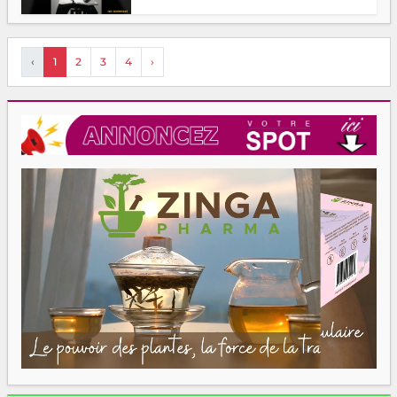
‹
1
2
3
4
›