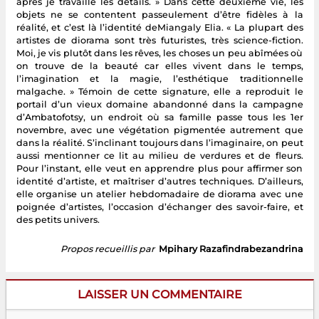
après je travaille les détails. » Dans cette deuxième vie, les
objets ne se contentent passeulement d’être fidèles à la
réalité, et c’est là l’identité deMiangaly Elia. « La plupart des
artistes de diorama sont très futuristes, très science-fiction.
Moi, je vis plutôt dans les rêves, les choses un peu abîmées où
on trouve de la beauté car elles vivent dans le temps,
l’imagination et la magie, l’esthétique traditionnelle
malgache. » Témoin de cette signature, elle a reproduit le
portail d’un vieux domaine abandonné dans la campagne
d’Ambatofotsy, un endroit où sa famille passe tous les 1er
novembre, avec une végétation pigmentée autrement que
dans la réalité. S’inclinant toujours dans l’imaginaire, on peut
aussi mentionner ce lit au milieu de verdures et de fleurs.
Pour l’instant, elle veut en apprendre plus pour affirmer son
identité d’artiste, et maîtriser d’autres techniques. D’ailleurs,
elle organise un atelier hebdomadaire de diorama avec une
poignée d’artistes, l’occasion d’échanger des savoir-faire, et
des petits univers.
Propos recueillis par
Mpihary Razafindrabezandrina
LAISSER UN COMMENTAIRE