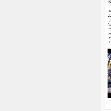
I
D
d
– 
A
It
p
R
c
a
m
fa
es