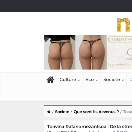
Culture
Eco
Societe
D
Societe
Que sont-ils devenus ?
Toav
Toavina Rafanomezantsoa : De la stre