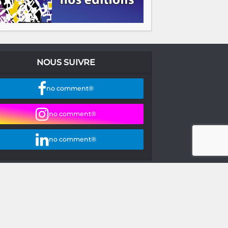
NOUS SUIVRE
no comment®
no comment®
no comment®