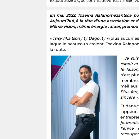
10 août 2025 // Que sont-ils devenus ? // 5351 vue
En mai 2022, Toavina Rafanomezantsoa pos
Aujourd’hui, à la tête d’une association et di
Même vision, même énergie : aider, promouvo
« Tsisy fika tsony ty Dago ity »
(plus aucun es
laquelle beaucoup croient. Toavina Rafanom
la route.
« Je sui
espoir e
le faiso
n’est plu
membre, 
meilleur
Plus for
sincère »
Et dans 
rappeur 
entrepre
journal
l’envie 
recoupem