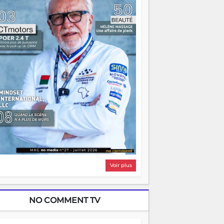
i, on pourrait s'arrêter là, applaudir et
ntrer chez soi satisfait. Mais ce serait
asser à côté d'une chose essentielle. La
ugue, ça brûle fort — et parfois, ça brûle
ite. Une flamme sans direction peut
lairer autant qu'elle peut consumer. C'est
à que les aînés entrent en scène — pas
our reprendre le gouvernail, mais pour
ntrer où sont les récifs. Les jeunes ont la
rce, les vieux ont l'expérience, comme on
t. Ce n'est pas un combat de générations
 c'est une question d'équipage. Partagez
s réussites, mais aussi vos échecs. Surtout
os échecs, d'ailleurs — ils enseignent
ieux que n'importe quel manuel. À
dagascar, la barque avance. Il faut juste
'assurer que tout le monde rame dans le
ême sens.
Voir plus
NO COMMENT TV