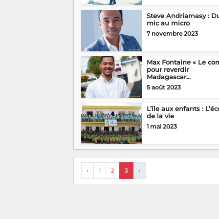
Steve Andriamasy : D
mic au micro
7 novembre 2023
Max Fontaine « Le co
pour reverdir
Madagascar...
5 août 2023
L’île aux enfants : L’éc
de la vie
1 mai 2023
‹
1
2
3
›