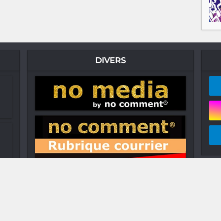
DIVERS
na
..