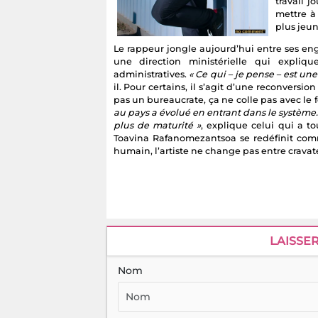
travail j
mettre à
plus jeun
Le rappeur jongle aujourd’hui entre ses eng
une direction ministérielle qui expliq
administratives.
« Ce qui – je pense – est un
il. Pour certains, il s’agit d’une reconversio
pas un bureaucrate, ça ne colle pas avec le 
au pays a évolué en entrant dans le système.
plus de maturité »
, explique celui qui a t
Toavina Rafanomezantsoa se redéfinit c
humain, l’artiste ne change pas entre cravate 
LAISSE
Nom