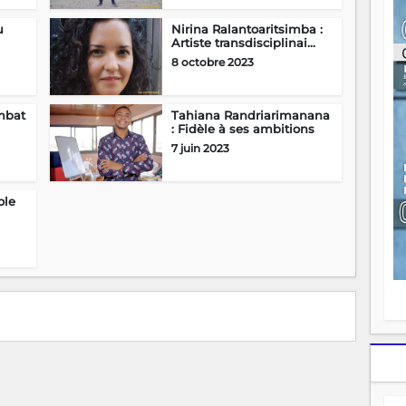
ou
re
u
Nirina Ralantoaritsimba :
Artiste transdisciplinai...
p
fo
8 octobre 2023
v
éc
l
mbat
Tahiana Randriarimanana
p
: Fidèle à ses ambitions
mo
7 juin 2023
fo
di
—
ole
vo
v
m
Ma
s
m