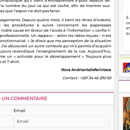
ournalistique qu’il vient d’entreprendre a pour objectif de
 la lumière du jour ce qui est caché, afin de montrer aux
es que l’espoir ne doit pas faner.
À
agements. Depuis quatre mois, il tient les rênes d’Ivokolo,
c
ue les procédures à suivre concernant les paperasses
en
e noble cause en faveur de l’accès à l’information »
, confie-t-
qu
n professionnelle. Un rappeur – selon les idées reçues – n’est
fonctionnariat.
« Je dirais que ma perception de la situation
 J’ai découvert un autre contexte qui m’a permis d’acquérir
oujours revendiqué l’enseignement de la rue. Aujourd’hui,
omme un
« activiste pour le développement »
. Toujours plus
et T-shirt.
Rova Andriantsileferintsoa
Contact : +261 34 46 290 50
R UN COMMENTAIRE
Email