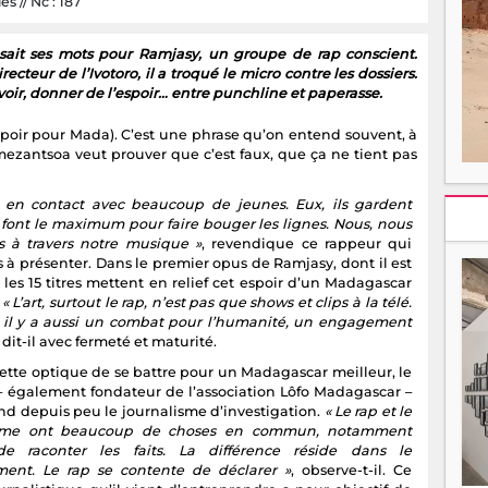
s // Nc : 187
ait ses mots pour Ramjasy, un groupe de rap conscient.
recteur de l’Ivotoro, il a troqué le micro contre les dossiers.
ir, donner de l’espoir… entre punchline et paperasse.
poir pour Mada). C’est une phrase qu’on entend souvent, à
ezantsoa veut prouver que c’est faux, que ça ne tient pas
s en contact avec beaucoup de jeunes. Eux, ils gardent
t font le maximum pour faire bouger les lignes. Nous, nous
ns à travers notre musique »
, revendique ce rappeur qui
s à présenter. Dans le premier opus de Ramjasy, dont il est
les 15 titres mettent en relief cet espoir d’un Madagascar
.
« L’art, surtout le rap, n’est pas que shows et clips à la télé.
t, il y a aussi un combat pour l’humanité, un engagement
, dit-il avec fermeté et maturité.
cette optique de se battre pour un Madagascar meilleur, le
– également fondateur de l’association Lôfo Madagascar –
nd depuis peu le journalisme d’investigation.
« Le rap et le
isme ont beaucoup de choses en commun, notamment
de raconter les faits. La différence réside dans le
ent. Le rap se contente de déclarer »
, observe-t-il. Ce