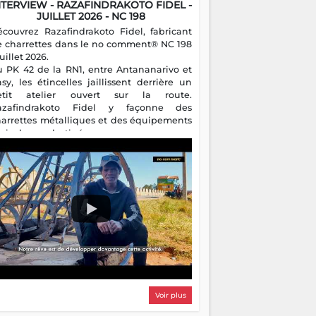
NTERVIEW - RAZAFINDRAKOTO FIDEL -
JUILLET 2026 - NC 198
écouvrez Razafindrakoto Fidel, fabricant
e charrettes dans le no comment® NC 198
juillet 2026.
u PK 42 de la RN1, entre Antananarivo et
asy, les étincelles jaillissent derrière un
etit atelier ouvert sur la route.
azafindrakoto Fidel y façonne des
harrettes métalliques et des équipements
gricoles destinés aux campagnes
algaches. Héritier d'un savoir-faire
milial, il perpétue un métier discret mais
sentiel.
Voir plus