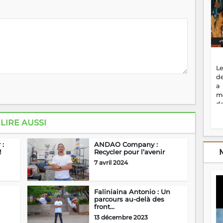
Le
de
a
m
de
ne
dé
LIRE AUSSI
l'
no
 :
ANDAO Company :
so
!
Recycler pour l’avenir
to
7 avril 2024
f
vr
s
Faliniaina Antonio : Un
vi
parcours au-delà des
Af
front...
2
13 décembre 2023
ma