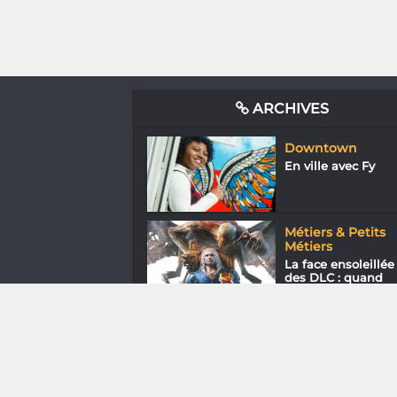
ARCHIVES
Downtown
En ville avec Fy
Métiers & Petits
Métiers
La face ensoleillée
des DLC : quand
les...
Diaspora
Anjaratiana Rajao
Randresiarivony « J.