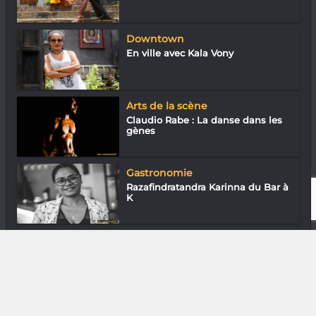
Downtown
En ville avec Kala Vony
Arts de la scène
Claudio Rabe : La danse dans les
gènes
Gastronomie
Razafindratandra Karinna du Bar à
K
Arts Plastiques
Naty Kaly : Embellir la rue