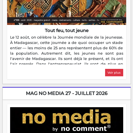
Tout feu, tout jeune
Le 12 août, on célèbre la Journée mondiale de la jeunesse.
À Madagascar, cette journée a de quoi occuper un stade
entier — les moins de 25 ans représentent plus de 60% de
la population. Autrement dit, les jeunes ne sont pas
l'avenir de Madagascar. Ils sont déjà le présent, et ils ont
l'air pressés. Dans l'entrepreneuriat, ils sont de plus en
plus nombreux à se lancer, à créer, à risquer — souvent
Voir plus
sans filet, souvent sans aide, mais toujours avec cette
énergie un peu folle qui fait qu'on se demande s'ils
dorment vraiment la nuit. En culture, les nouvelles sont
encore meilleures. Aina Rasamoelina vient de décrocher le
MAG NO MEDIA 27 - JUILLET 2026
Prix RFI Instrumental Afrique. Miangaly Elia rafle le Prix
Paritana 2026. Madagascar rayonne, et ce sont des mains
jeunes qui tiennent la torche. Alors oui, on pourrait
s'arrêter là, applaudir et rentrer chez soi satisfait. Mais ce
serait passer à côté d'une chose essentielle. La fougue, ça
brûle fort — et parfois, ça brûle vite. Une flamme sans
direction peut éclairer autant qu'elle peut consumer. C'est