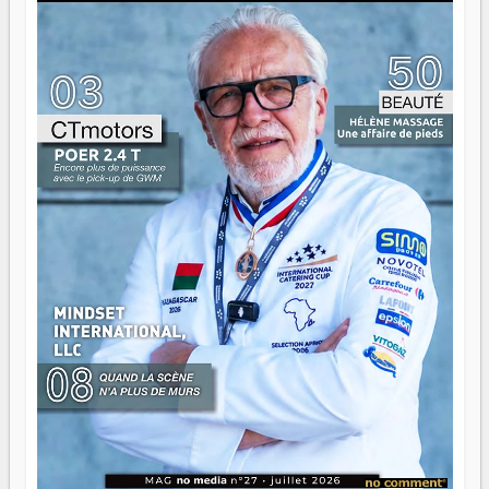
là que les aînés entrent en scène — pas pour reprendre le
gouvernail, mais pour montrer où sont les récifs. Les jeunes
ont la force, les vieux ont l'expérience, comme on dit. Ce
n'est pas un combat de générations — c'est une question
d'équipage. Partagez vos réussites, mais aussi vos échecs.
Surtout vos échecs, d'ailleurs — ils enseignent mieux que
n'importe quel manuel. À Madagascar, la barque avance.
Il faut juste s'assurer que tout le monde rame dans le
même sens.