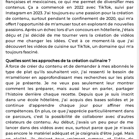
françaises et mexicaines, ce qui me permet de diversifier mes
contenus. Ça a commencé en 2022 avec TikTok, suivi par
Instagram en 2023. J'ai toujours eu une passion pour la création
de contenu, surtout pendant le confinement de 2020, qui m'a
offert l'opportunité de m'amuser tout en explorant de nouvelles
passions. Après un échec lors d'un concours en hôtellerie, j'étais
déçu et j'ai décidé de me tourner vers la création de vidéos
pour me changer les idées. C'est à ce moment-là que j'ai
découvert les vidéos de cuisine sur TikTok, un domaine qui m'a
toujours fasciné.
Quelles sont les approches de ta création culinaire ?
À force de créer du contenu et de demander à mes abonnés le
type de plat qu'ils souhaitent voir, j'ai ressenti le besoin de
m'améliorer en approfondissant mes recherches sur les plats
que je présente. Je ne veux pas seulement leur montrer
comment les préparer, mais aussi leur en parler, partager
l'histoire derrière chaque recette. Depuis que je suis inscrit
dans une école hôtelière, j'ai acquis des bases solides et je
continue d'apprendre chaque jour pour affiner mes
compétences. En plus, ce que j'apprécie particulièrement dans
ce parcours, c'est la possibilité de collaborer avec d'autres
créateurs de contenu. Au début, j'avais un peu peur de me
lancer dans des vidéos avec eux, surtout parce que je n'avais
pas encore le matériel adéquat et je craignais d'être jugé. Mais
en réalité, ils étaient tous vraiment sympas, et l'idée de