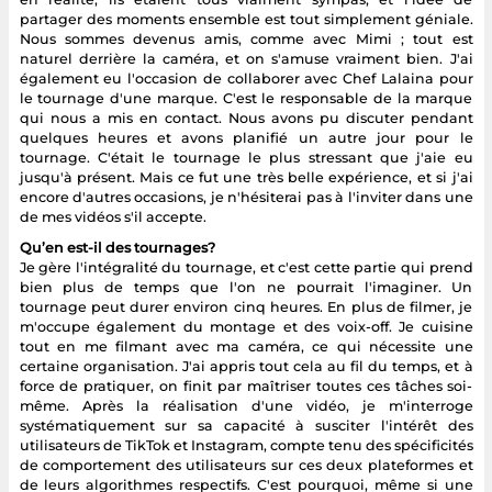
partager des moments ensemble est tout simplement géniale.
Nous sommes devenus amis, comme avec Mimi ; tout est
naturel derrière la caméra, et on s'amuse vraiment bien. J'ai
également eu l'occasion de collaborer avec Chef Lalaina pour
le tournage d'une marque. C'est le responsable de la marque
qui nous a mis en contact. Nous avons pu discuter pendant
quelques heures et avons planifié un autre jour pour le
tournage. C'était le tournage le plus stressant que j'aie eu
jusqu'à présent. Mais ce fut une très belle expérience, et si j'ai
encore d'autres occasions, je n'hésiterai pas à l'inviter dans une
de mes vidéos s'il accepte.
Qu’en est-il des tournages?
Je gère l'intégralité du tournage, et c'est cette partie qui prend
bien plus de temps que l'on ne pourrait l'imaginer. Un
tournage peut durer environ cinq heures. En plus de filmer, je
m'occupe également du montage et des voix-off. Je cuisine
tout en me filmant avec ma caméra, ce qui nécessite une
certaine organisation. J'ai appris tout cela au fil du temps, et à
force de pratiquer, on finit par maîtriser toutes ces tâches soi-
même. Après la réalisation d'une vidéo, je m'interroge
systématiquement sur sa capacité à susciter l'intérêt des
utilisateurs de TikTok et Instagram, compte tenu des spécificités
de comportement des utilisateurs sur ces deux plateformes et
de leurs algorithmes respectifs. C'est pourquoi, même si une