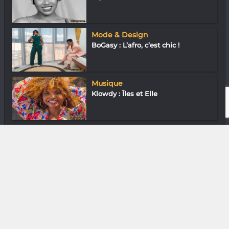
Mode & Design
BoGasy : L’afro, c’est chic !
Musique
Klowdy : Îles et Elle
Musique
Balita Jaaly Marvin : Petit tour au
pays
DIVERS