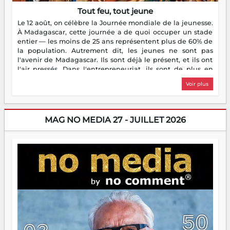
Tout feu, tout jeune
Le 12 août, on célèbre la Journée mondiale de la jeunesse.
À Madagascar, cette journée a de quoi occuper un stade
entier — les moins de 25 ans représentent plus de 60% de
la population. Autrement dit, les jeunes ne sont pas
l'avenir de Madagascar. Ils sont déjà le présent, et ils ont
l'air pressés. Dans l'entrepreneuriat, ils sont de plus en
plus nombreux à se lancer, à créer, à risquer — souvent
Voir plus
sans filet, souvent sans aide, mais toujours avec cette
énergie un peu folle qui fait qu'on se demande s'ils
dorment vraiment la nuit. En culture, les nouvelles sont
encore meilleures. Aina Rasamoelina vient de décrocher le
MAG NO MEDIA 27 - JUILLET 2026
Prix RFI Instrumental Afrique. Miangaly Elia rafle le Prix
Paritana 2026. Madagascar rayonne, et ce sont des mains
jeunes qui tiennent la torche. Alors oui, on pourrait
s'arrêter là, applaudir et rentrer chez soi satisfait. Mais ce
serait passer à côté d'une chose essentielle. La fougue, ça
brûle fort — et parfois, ça brûle vite. Une flamme sans
direction peut éclairer autant qu'elle peut consumer. C'est
là que les aînés entrent en scène — pas pour reprendre le
gouvernail, mais pour montrer où sont les récifs. Les jeunes
ont la force, les vieux ont l'expérience, comme on dit. Ce
n'est pas un combat de générations — c'est une question
d'équipage. Partagez vos réussites, mais aussi vos échecs.