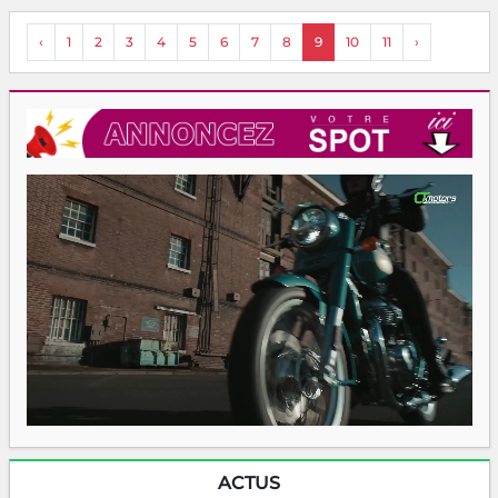
‹
1
2
3
4
5
6
7
8
9
10
11
›
ACTUS