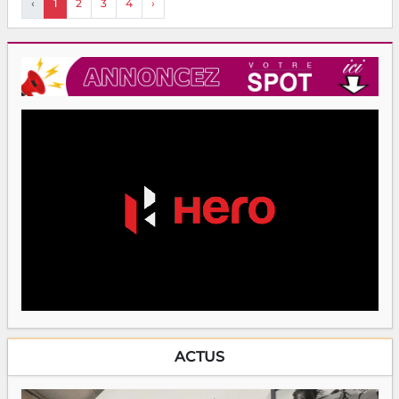
‹
1
2
3
4
›
ACTUS