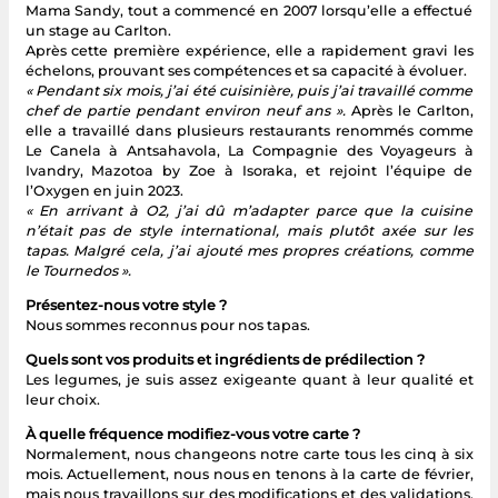
Mama Sandy, tout a commencé en 2007 lorsqu’elle a effectué
un stage au Carlton.
Après cette première expérience, elle a rapidement gravi les
échelons, prouvant ses compétences et sa capacité à évoluer.
« Pendant six mois, j’ai été cuisinière, puis j’ai travaillé comme
chef de partie pendant environ neuf ans ».
Après le Carlton,
elle a travaillé dans plusieurs restaurants renommés comme
Le Canela à Antsahavola, La Compagnie des Voyageurs à
Ivandry, Mazotoa by Zoe à Isoraka, et rejoint l’équipe de
l’Oxygen en juin 2023.
« En arrivant à O2, j’ai dû m’adapter parce que la cuisine
n’était pas de style international, mais plutôt axée sur les
tapas. Malgré cela, j’ai ajouté mes propres créations, comme
le Tournedos ».
Présentez-nous votre style ?
Nous sommes reconnus pour nos tapas.
Quels sont vos produits et ingrédients de prédilection ?
Les legumes, je suis assez exigeante quant à leur qualité et
leur choix.
À quelle fréquence modifiez-vous votre carte ?
Normalement, nous changeons notre carte tous les cinq à six
mois. Actuellement, nous nous en tenons à la carte de février,
mais nous travaillons sur des modifications et des validations.