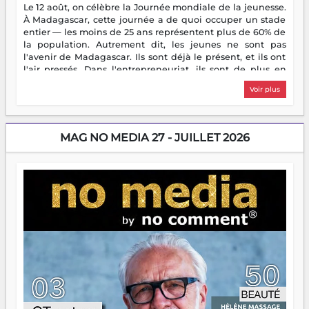
Le 12 août, on célèbre la Journée mondiale de la jeunesse.
À Madagascar, cette journée a de quoi occuper un stade
entier — les moins de 25 ans représentent plus de 60% de
la population. Autrement dit, les jeunes ne sont pas
l'avenir de Madagascar. Ils sont déjà le présent, et ils ont
l'air pressés. Dans l'entrepreneuriat, ils sont de plus en
plus nombreux à se lancer, à créer, à risquer — souvent
Voir plus
sans filet, souvent sans aide, mais toujours avec cette
énergie un peu folle qui fait qu'on se demande s'ils
dorment vraiment la nuit. En culture, les nouvelles sont
encore meilleures. Aina Rasamoelina vient de décrocher le
MAG NO MEDIA 27 - JUILLET 2026
Prix RFI Instrumental Afrique. Miangaly Elia rafle le Prix
Paritana 2026. Madagascar rayonne, et ce sont des mains
jeunes qui tiennent la torche. Alors oui, on pourrait
s'arrêter là, applaudir et rentrer chez soi satisfait. Mais ce
serait passer à côté d'une chose essentielle. La fougue, ça
brûle fort — et parfois, ça brûle vite. Une flamme sans
direction peut éclairer autant qu'elle peut consumer. C'est
là que les aînés entrent en scène — pas pour reprendre le
gouvernail, mais pour montrer où sont les récifs. Les jeunes
ont la force, les vieux ont l'expérience, comme on dit. Ce
n'est pas un combat de générations — c'est une question
d'équipage. Partagez vos réussites, mais aussi vos échecs.
Surtout vos échecs, d'ailleurs — ils enseignent mieux que
n'importe quel manuel. À Madagascar, la barque avance.