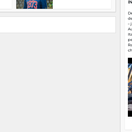
I
D
d
– 
A
It
p
R
c
a
m
fa
es