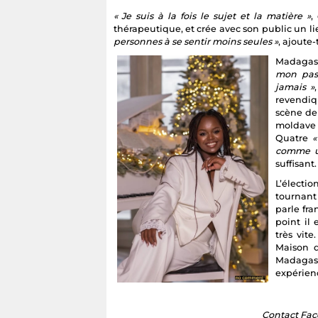
« Je suis à la fois le sujet et la matière »
,
thérapeutique, et crée avec son public un l
personnes à se sentir moins seules »
, ajoute-t
Madagasca
mon pass
jamais »
revendiq
scène de 
moldave 
Quatre
«
comme u
suffisant.
L’électi
tournant 
parle fr
point il
très vite
Maison d
Madagas
expérienc
Contact Face