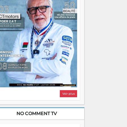
i, on pourrait s'arrêter là, applaudir et
ntrer chez soi satisfait. Mais ce serait
asser à côté d'une chose essentielle. La
ugue, ça brûle fort — et parfois, ça brûle
ite. Une flamme sans direction peut
lairer autant qu'elle peut consumer. C'est
à que les aînés entrent en scène — pas
our reprendre le gouvernail, mais pour
ntrer où sont les récifs. Les jeunes ont la
rce, les vieux ont l'expérience, comme on
t. Ce n'est pas un combat de générations
 c'est une question d'équipage. Partagez
s réussites, mais aussi vos échecs. Surtout
os échecs, d'ailleurs — ils enseignent
ieux que n'importe quel manuel. À
dagascar, la barque avance. Il faut juste
'assurer que tout le monde rame dans le
ême sens.
Voir plus
NO COMMENT TV