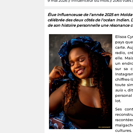
9 mai 2026 // Influenceur du mois // 2065 vues /
Élue Influenceuse de l'année 2025 en Moldav
célébrée des deux côtés de l'océan Indien. D
de son histoire personnelle une résonance co
Elisoa C
pays que
carte. Au
radio, cr
elle. Mai
un endro
sur sa c
Instagra
chiffres-
toute si
suis »
, d
personal
lot.
Ses con
reconstr
racontée
malgache
cultures.