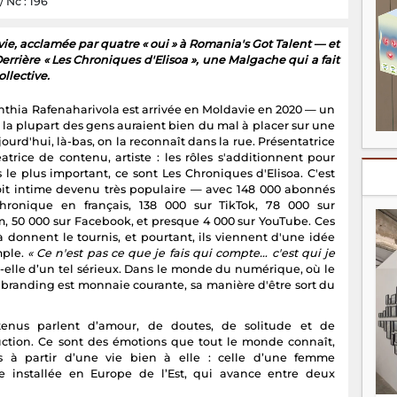
/ Nc : 196
ie, acclamée par quatre « oui » à Romania's Got Talent — et
errière « Les Chroniques d'Elisoa », une Malgache qui a fait
llective.
ynthia Rafenaharivola est arrivée en Moldavie en 2020 — un
 la plupart des gens auraient bien du mal à placer sur une
jourd'hui, là-bas, on la reconnaît dans la rue. Présentatrice
éatrice de contenu, artiste : les rôles s'additionnent pour
s le plus important, ce sont Les Chroniques d'Elisoa. C'est
it intime devenu très populaire — avec 148 000 abonnés
hronique en français, 138 000 sur TikTok, 78 000 sur
m, 50 000 sur Facebook, et presque 4 000 sur YouTube. Ces
là donnent le tournis, et pourtant, ils viennent d'une idée
mple.
« Ce n'est pas ce que je fais qui compte… c'est qui je
it-elle d’un tel sérieux. Dans le monde du numérique, où le
 branding est monnaie courante, sa manière d'être sort du
tenus parlent d’amour, de doutes, de solitude et de
uction. Ce sont des émotions que tout le monde connaît,
s à partir d’une vie bien à elle : celle d’une femme
 installée en Europe de l’Est, qui avance entre deux