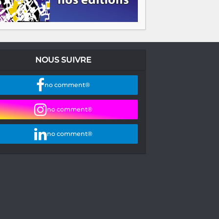
NOUS SUIVRE
no comment®
no comment®
no comment®