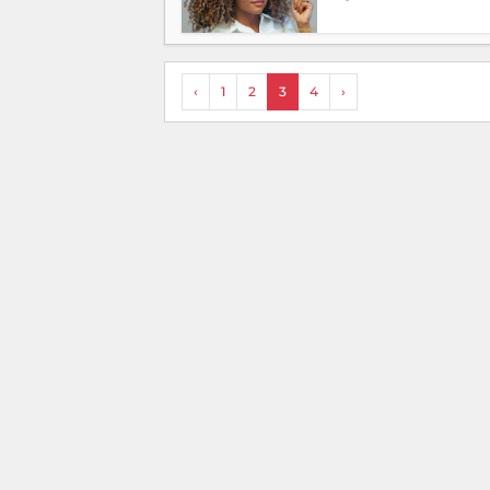
‹
1
2
3
4
›