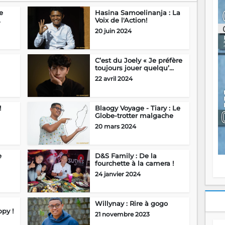
ou
e
Hasina Samoelinanja : La
re
.
Voix de l'Action!
p
20 juin 2024
fo
v
éc
C’est du Joely « Je préfère
l
toujours jouer quelqu’...
p
mo
22 avril 2024
fo
di
—
!
Blaogy Voyage - Tiary : Le
vo
Globe-trotter malgache
v
20 mars 2024
m
Ma
s
e
D&S Family : De la
m
fourchette à la camera !
24 janvier 2024
Willynay : Rire à gogo
py !
21 novembre 2023