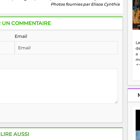
Photos fournies par Elisoa Cynthia
R UN COMMENTAIRE
Email
Le
de
a
m
de
ne
dé
l'
no
so
to
f
vr
s
vi
Af
2
LIRE AUSSI
ma