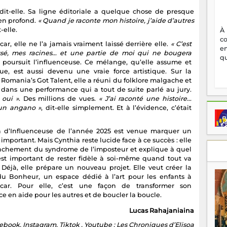
 dit-elle. Sa ligne éditoriale a quelque chose de presque
ien profond.
« Quand je raconte mon histoire, j’aide d’autres
-elle.
À
c
r, elle ne l’a jamais vraiment laissé derrière elle.
« C’est
en
é, mes racines… et une partie de moi qui ne bougera
qu
, poursuit l’influenceuse. Ce mélange, qu’elle assume et
ue, est aussi devenu une vraie force artistique. Sur la
Romania’s Got Talent, elle a réuni du folklore malgache et
dans une performance qui a tout de suite parlé au jury.
 oui »
. Des millions de vues.
« J’ai raconté une histoire…
n angano »
, dit-elle simplement. Et à l’évidence, c’était
on d’Influenceuse de l’année 2025 est venue marquer un
important. Mais Cynthia reste lucide face à ce succès : elle
anchement du syndrome de l’imposteur et explique à quel
 est important de rester fidèle à soi-même quand tout va
. Déjà, elle prépare un nouveau projet. Elle veut créer la
u Bonheur, un espace dédié à l’art pour les enfants à
car. Pour elle, c’est une façon de transformer son
e en aide pour les autres et de boucler la boucle.
Lucas Rahajaniaina
book, Instagram, Tiktok , Youtube : Les Chroniques d’Elisoa