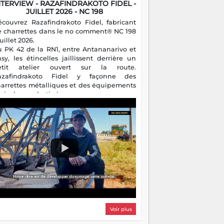
NTERVIEW - RAZAFINDRAKOTO FIDEL -
JUILLET 2026 - NC 198
écouvrez Razafindrakoto Fidel, fabricant
e charrettes dans le no comment® NC 198
juillet 2026.
u PK 42 de la RN1, entre Antananarivo et
asy, les étincelles jaillissent derrière un
etit atelier ouvert sur la route.
azafindrakoto Fidel y façonne des
harrettes métalliques et des équipements
gricoles destinés aux campagnes
algaches. Héritier d'un savoir-faire
milial, il perpétue un métier discret mais
sentiel.
Voir plus