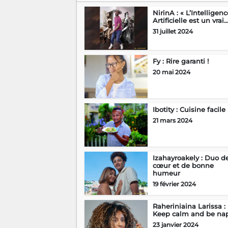
NirinA : « L’Intelligenc
Artificielle est un vrai..
31 juillet 2024
Fy : Rire garanti !
20 mai 2024
Ibotity : Cuisine facile 
21 mars 2024
Izahayroakely : Duo d
cœur et de bonne
humeur
19 février 2024
Raheriniaina Larissa :
Keep calm and be nap
23 janvier 2024