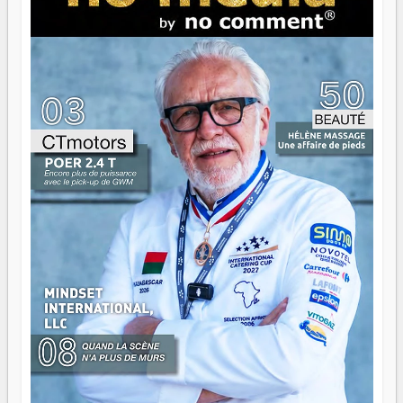
brûle fort — et parfois, ça brûle vite. Une flamme sans
direction peut éclairer autant qu'elle peut consumer. C'est
là que les aînés entrent en scène — pas pour reprendre le
gouvernail, mais pour montrer où sont les récifs. Les jeunes
ont la force, les vieux ont l'expérience, comme on dit. Ce
n'est pas un combat de générations — c'est une question
d'équipage. Partagez vos réussites, mais aussi vos échecs.
Surtout vos échecs, d'ailleurs — ils enseignent mieux que
n'importe quel manuel. À Madagascar, la barque avance.
Il faut juste s'assurer que tout le monde rame dans le
même sens.