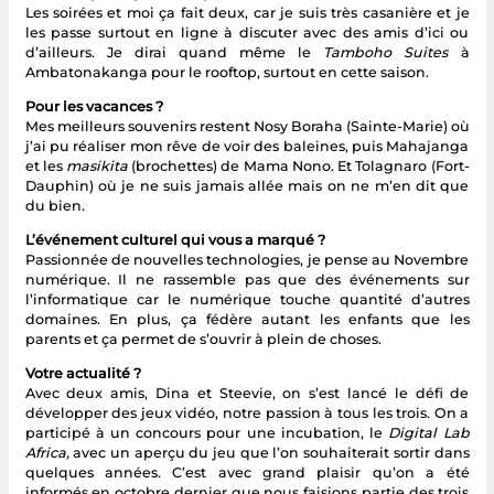
Les soirées et moi ça fait deux, car je suis très casanière et je
les passe surtout en ligne à discuter avec des amis d’ici ou
d’ailleurs. Je dirai quand même le
Tamboho Suites
à
Ambatonakanga pour le rooftop, surtout en cette saison.
Pour les vacances ?
Mes meilleurs souvenirs restent Nosy Boraha (Sainte-Marie) où
j’ai pu réaliser mon rêve de voir des baleines, puis Mahajanga
et les
masikita
(brochettes) de Mama Nono. Et Tolagnaro (Fort-
Dauphin) où je ne suis jamais allée mais on ne m’en dit que
du bien.
L’événement culturel qui vous a marqué ?
Passionnée de nouvelles technologies, je pense au Novembre
numérique. Il ne rassemble pas que des événements sur
l’informatique car le numérique touche quantité d’autres
domaines. En plus, ça fédère autant les enfants que les
parents et ça permet de s’ouvrir à plein de choses.
Votre actualité ?
Avec deux amis, Dina et Steevie, on s’est lancé le défi de
développer des jeux vidéo, notre passion à tous les trois. On a
participé à un concours pour une incubation, le
Digital Lab
Africa,
avec un aperçu du jeu que l’on souhaiterait sortir dans
quelques années. C’est avec grand plaisir qu’on a été
informés en octobre dernier que nous faisions partie des trois