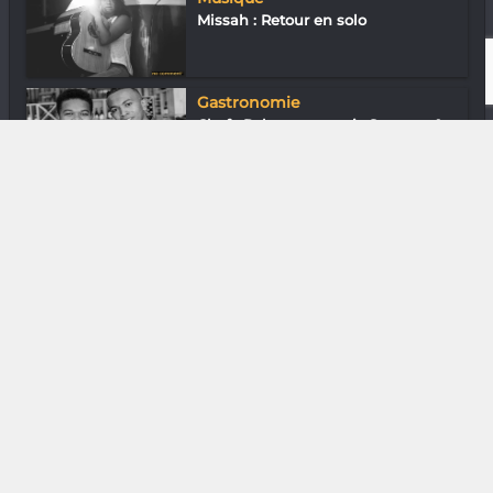
Missah : Retour en solo
Gastronomie
Chefs Rakotomamonjy Santatra &
Nahinasoa...
Musique
Antsabey : On dirait le Sud
Nature
Aina Ramanampamonjy
(Cétamada) « 80 % de...
Downtown
En ville avec Vivien Andriamazoro