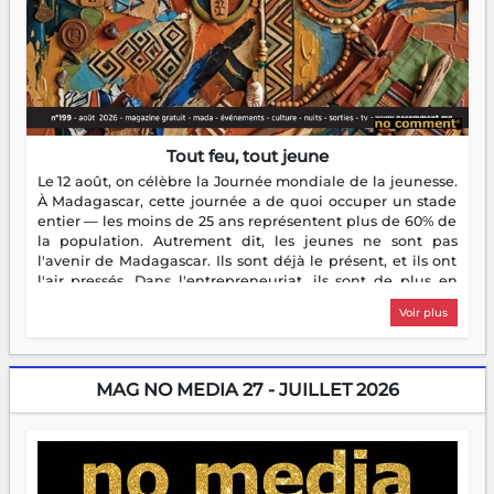
Tout feu, tout jeune
Le 12 août, on célèbre la Journée mondiale de la jeunesse.
À Madagascar, cette journée a de quoi occuper un stade
entier — les moins de 25 ans représentent plus de 60% de
la population. Autrement dit, les jeunes ne sont pas
l'avenir de Madagascar. Ils sont déjà le présent, et ils ont
l'air pressés. Dans l'entrepreneuriat, ils sont de plus en
plus nombreux à se lancer, à créer, à risquer — souvent
Voir plus
sans filet, souvent sans aide, mais toujours avec cette
énergie un peu folle qui fait qu'on se demande s'ils
dorment vraiment la nuit. En culture, les nouvelles sont
encore meilleures. Aina Rasamoelina vient de décrocher le
MAG NO MEDIA 27 - JUILLET 2026
Prix RFI Instrumental Afrique. Miangaly Elia rafle le Prix
Paritana 2026. Madagascar rayonne, et ce sont des mains
jeunes qui tiennent la torche. Alors oui, on pourrait
s'arrêter là, applaudir et rentrer chez soi satisfait. Mais ce
serait passer à côté d'une chose essentielle. La fougue, ça