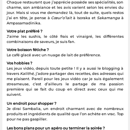
Chaque restaurant que j’apprécie possède ses spécialités, son
charme, son ambiance et les avis varient selon les envies du
jour. Mais si vous me demandez là, tout de suite, quels restos
j’ai en tête, je pense à
Cœur’o’lait
à Isoraka et
Sakamanga
à
Ampasamadinika.
Votre plat préféré ?
J’aime les sushis, le côté frais et vinaigré, les différentes
combinaisons de saveurs, je suis fan.
Votre boisson fétiche ?
Le café glacé avec un nuage de lait de préférence.
Vos hobbies ?
Les jeux vidéo, depuis toute petite ! Il y a aussi le blogging à
travers
Kalithé,
j’adore partager des recettes, des adresses qui
me plaisent. Pareil pour les jeux vidéo car je suis également
streameuse, c’est d’ailleurs le partage de ma passion
première qui se fait du coup en direct avec ceux qui me
suivent.
Un endroit pour shopper ?
Je dirai Sambalia, un endroit charmant avec de nombreux
produits et ingrédients de qualité que l’on achète en vrac. Top
pour ne pas gaspiller.
Les bons plans pour un apéro ou terminer la soirée ?