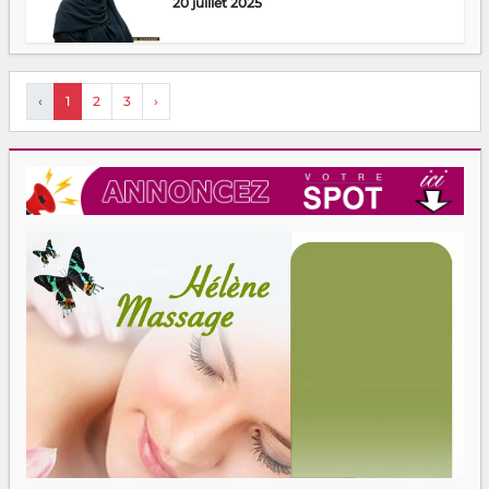
20 juillet 2025
‹
1
2
3
›