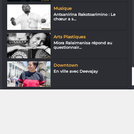
Musique
Antsanirina Rakotoarimino : Le
chœur a s...
Arts Plastiques
Miora Ralaimanisa répond au
questionnair...
Downtown
En ville avec Deevajay
Gastronomie
Dolcetto d’Alba : Un vin fuité et
gourma...
DIVERS