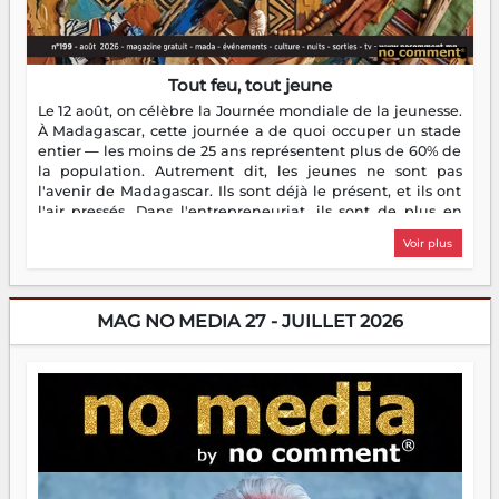
Tout feu, tout jeune
Le 12 août, on célèbre la Journée mondiale de la jeunesse.
À Madagascar, cette journée a de quoi occuper un stade
entier — les moins de 25 ans représentent plus de 60% de
la population. Autrement dit, les jeunes ne sont pas
l'avenir de Madagascar. Ils sont déjà le présent, et ils ont
l'air pressés. Dans l'entrepreneuriat, ils sont de plus en
plus nombreux à se lancer, à créer, à risquer — souvent
Voir plus
sans filet, souvent sans aide, mais toujours avec cette
énergie un peu folle qui fait qu'on se demande s'ils
dorment vraiment la nuit. En culture, les nouvelles sont
encore meilleures. Aina Rasamoelina vient de décrocher le
MAG NO MEDIA 27 - JUILLET 2026
Prix RFI Instrumental Afrique. Miangaly Elia rafle le Prix
Paritana 2026. Madagascar rayonne, et ce sont des mains
jeunes qui tiennent la torche. Alors oui, on pourrait
s'arrêter là, applaudir et rentrer chez soi satisfait. Mais ce
serait passer à côté d'une chose essentielle. La fougue, ça
brûle fort — et parfois, ça brûle vite. Une flamme sans
direction peut éclairer autant qu'elle peut consumer. C'est
là que les aînés entrent en scène — pas pour reprendre le
gouvernail, mais pour montrer où sont les récifs. Les jeunes