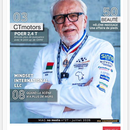
ont la force, les vieux ont l'expérience, comme on dit. Ce
n'est pas un combat de générations — c'est une question
d'équipage. Partagez vos réussites, mais aussi vos échecs.
Surtout vos échecs, d'ailleurs — ils enseignent mieux que
n'importe quel manuel. À Madagascar, la barque avance.
Il faut juste s'assurer que tout le monde rame dans le
même sens.
Voir plus