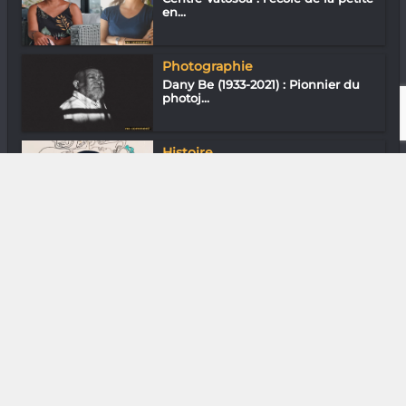
en...
Photographie
Dany Be (1933-2021) : Pionnier du
photoj...
Histoire
Quelques Malgaches dans le
monde au XVIe...
DIVERS