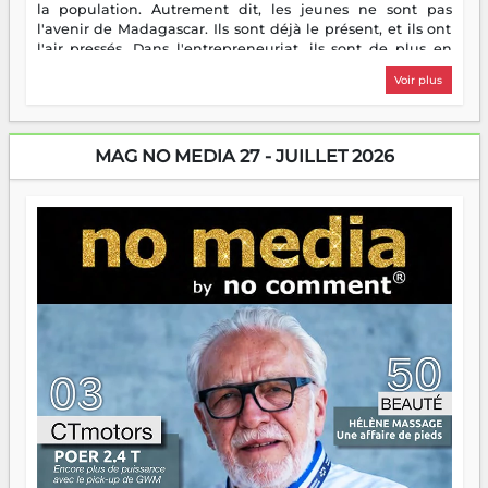
la population. Autrement dit, les jeunes ne sont pas
l'avenir de Madagascar. Ils sont déjà le présent, et ils ont
l'air pressés. Dans l'entrepreneuriat, ils sont de plus en
plus nombreux à se lancer, à créer, à risquer — souvent
Voir plus
sans filet, souvent sans aide, mais toujours avec cette
énergie un peu folle qui fait qu'on se demande s'ils
dorment vraiment la nuit. En culture, les nouvelles sont
encore meilleures. Aina Rasamoelina vient de décrocher le
MAG NO MEDIA 27 - JUILLET 2026
Prix RFI Instrumental Afrique. Miangaly Elia rafle le Prix
Paritana 2026. Madagascar rayonne, et ce sont des mains
jeunes qui tiennent la torche. Alors oui, on pourrait
s'arrêter là, applaudir et rentrer chez soi satisfait. Mais ce
serait passer à côté d'une chose essentielle. La fougue, ça
brûle fort — et parfois, ça brûle vite. Une flamme sans
direction peut éclairer autant qu'elle peut consumer. C'est
là que les aînés entrent en scène — pas pour reprendre le
gouvernail, mais pour montrer où sont les récifs. Les jeunes
ont la force, les vieux ont l'expérience, comme on dit. Ce
n'est pas un combat de générations — c'est une question
d'équipage. Partagez vos réussites, mais aussi vos échecs.
Surtout vos échecs, d'ailleurs — ils enseignent mieux que
n'importe quel manuel. À Madagascar, la barque avance.
Il faut juste s'assurer que tout le monde rame dans le
même sens.