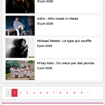
13 juin 2026
Adric : Afro made in Mada
13 juin 2026
Mickael Ratera : Le type qui souffle
6 juin 2026
M'iray Kalo : Du vieux par des jeunes
2 juin 2026
‹
1
2
3
4
5
6
7
8
9
10
11
›