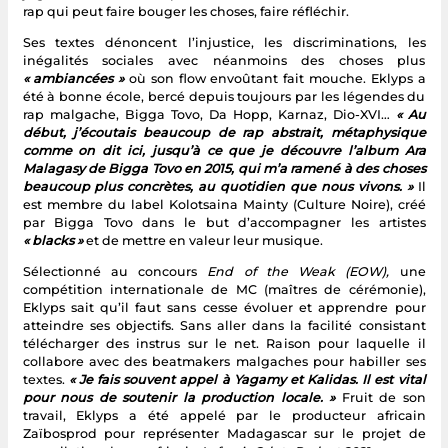
rap qui peut faire bouger les choses, faire réfléchir.
Ses textes dénoncent l’injustice, les discriminations, les
inégalités sociales avec néanmoins des choses plus
« ambiancées »
où son flow envoûtant fait mouche. Eklyps a
été à bonne école, bercé depuis toujours par les légendes du
rap malgache, Bigga Tovo, Da Hopp, Karnaz, Dio-XVI…
« Au
début, j’écoutais beaucoup de rap abstrait, métaphysique
comme on dit ici, jusqu’à ce que je découvre l’album Ara
Malagasy de Bigga Tovo en 2015, qui m’a ramené à des choses
beaucoup plus concrètes, au quotidien que nous vivons. »
Il
est membre du label Kolotsaina Mainty (Culture Noire), créé
par Bigga Tovo dans le but d’accompagner les artistes
« blacks »
et de mettre en valeur leur musique.
Sélectionné au concours
End of the Weak (EOW),
une
compétition internationale de MC (maîtres de cérémonie),
Eklyps sait qu’il faut sans cesse évoluer et apprendre pour
atteindre ses objectifs. Sans aller dans la facilité consistant
télécharger des instrus sur le net. Raison pour laquelle il
collabore avec des beatmakers malgaches pour habiller ses
textes.
« Je fais souvent appel à Yagamy et Kalidas. Il est vital
pour nous de soutenir la production locale. »
Fruit de son
travail, Eklyps a été appelé par le producteur africain
Zaïbosprod pour représenter Madagascar sur le projet de