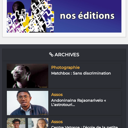
ARCHIVES
Photographie
Matchbox : Sans discrimination
Assos
Andoninaina Rajaonarivelo «
L’astrotouri...
Assos
Centre Vatosoa : l’école de la petite