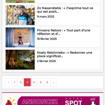
Zo Nasandratra : « J’exprime tout ce
qui est posit...
9 mars 2025
Finoana Ratovo : « Tout part d’une
réflexion et d’...
16 février 2025
Noely Ratsimiebo : « Redonner une
place significat...
2 février 2025
‹
1
2
3
4
5
6
›