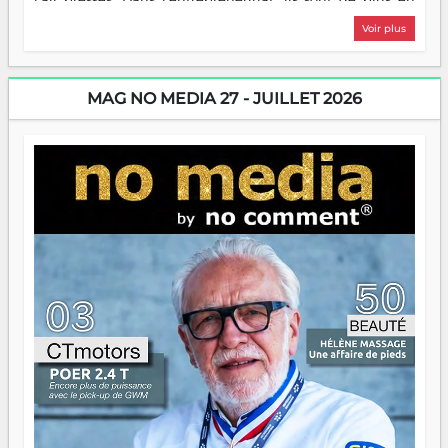
plus nombreux à se lancer, à créer, à risquer — souvent
Voir plus
sans filet, souvent sans aide, mais toujours avec cette
énergie un peu folle qui fait qu'on se demande s'ils
dorment vraiment la nuit. En culture, les nouvelles sont
encore meilleures. Aina Rasamoelina vient de décrocher le
MAG NO MEDIA 27 - JUILLET 2026
Prix RFI Instrumental Afrique. Miangaly Elia rafle le Prix
Paritana 2026. Madagascar rayonne, et ce sont des mains
jeunes qui tiennent la torche. Alors oui, on pourrait
s'arrêter là, applaudir et rentrer chez soi satisfait. Mais ce
serait passer à côté d'une chose essentielle. La fougue, ça
brûle fort — et parfois, ça brûle vite. Une flamme sans
direction peut éclairer autant qu'elle peut consumer. C'est
là que les aînés entrent en scène — pas pour reprendre le
gouvernail, mais pour montrer où sont les récifs. Les jeunes
ont la force, les vieux ont l'expérience, comme on dit. Ce
n'est pas un combat de générations — c'est une question
d'équipage. Partagez vos réussites, mais aussi vos échecs.
Surtout vos échecs, d'ailleurs — ils enseignent mieux que
n'importe quel manuel. À Madagascar, la barque avance.
Il faut juste s'assurer que tout le monde rame dans le
même sens.