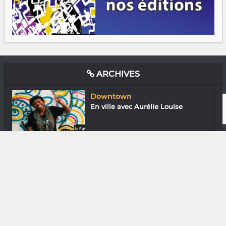
ARCHIVES
Downtown
En ville avec Aurélie Louise
Assos
Ando Nomenjanahary «
L’environnement, un...
Loisirs & J’ai essayé
Ladies Maki Seven : à sept on est
plus f...