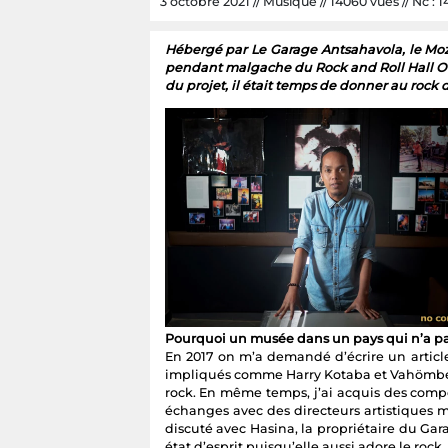
3 octobre 2021 // Musique // 14060 vues // Nc : 1
Hébergé par Le Garage Antsahavola, le Mo
pendant malgache du Rock and Roll Hall Of 
du projet, il était temps de donner au rock d’
Pourquoi un musée dans un pays qui n’a pa
En 2017 on m’a demandé d’écrire un article
impliqués comme Harry Kotaba et Vahömbey 
rock. En même temps, j’ai acquis des compé
échanges avec des directeurs artistiques 
discuté avec Hasina, la propriétaire du G
état d’esprit puisqu’elle aussi adore le rock.