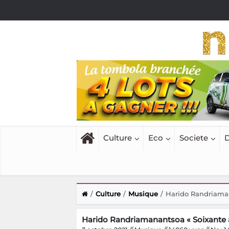
Culture
Eco
Societe
D
Culture
Musique
Harido Randriaman
Harido Randriamanantsoa « Soixante 