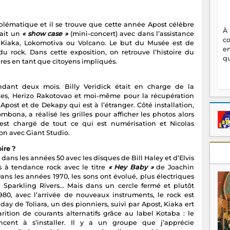
lématique et il se trouve que cette année Apost célèbre
À
fait un
« show case »
(mini-concert) avec dans l’assistance
c
 Kiaka, Lokomotiva ou Volcano. Le but du Musée est de
en
u rock. Dans cette exposition, on retrouve l’histoire du
qu
res en tant que citoyens impliqués.
ndant deux mois. Billy Veridick était en charge de la
lles, Herizo Rakotovao et moi-même pour la récupération
Apost et de Dekapy qui est à l’étranger. Côté installation,
bona, a réalisé les grilles pour afficher les photos alors
st chargé de tout ce qui est numérisation et Nicolas
on avec Giant Studio.
ire ?
 dans les années 50 avec les disques de Bill Haley et d’Elvis
s à tendance rock avec le titre
« Hey Baby »
de Joachin
ans les années 1970, les sons ont évolué, plus électriques
 Sparkling Rivers… Mais dans un cercle fermé et plutôt
980, avec l’arrivée de nouveaux instruments, le rock est
ay de Toliara, un des pionniers, suivi par Apost, Kiaka ert
rition de courants alternatifs grâce au label Kotaba : le
cent à s’installer. Il y a un groupe que j’apprécie