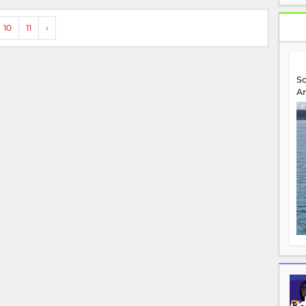
10
11
›
S
A