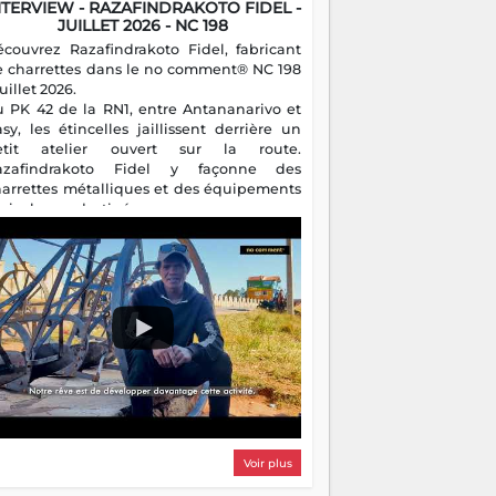
NTERVIEW - RAZAFINDRAKOTO FIDEL -
JUILLET 2026 - NC 198
écouvrez Razafindrakoto Fidel, fabricant
e charrettes dans le no comment® NC 198
juillet 2026.
u PK 42 de la RN1, entre Antananarivo et
asy, les étincelles jaillissent derrière un
etit atelier ouvert sur la route.
azafindrakoto Fidel y façonne des
harrettes métalliques et des équipements
gricoles destinés aux campagnes
algaches. Héritier d'un savoir-faire
milial, il perpétue un métier discret mais
sentiel.
Voir plus