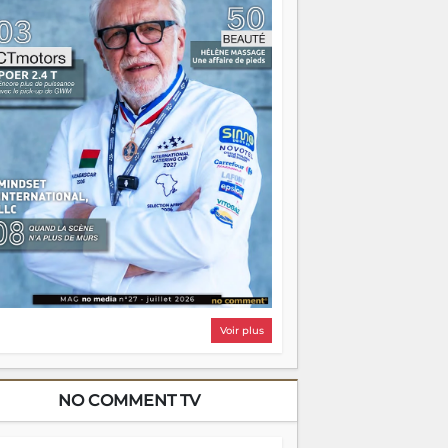
i, on pourrait s'arrêter là, applaudir et
ntrer chez soi satisfait. Mais ce serait
asser à côté d'une chose essentielle. La
ugue, ça brûle fort — et parfois, ça brûle
ite. Une flamme sans direction peut
lairer autant qu'elle peut consumer. C'est
à que les aînés entrent en scène — pas
our reprendre le gouvernail, mais pour
ntrer où sont les récifs. Les jeunes ont la
rce, les vieux ont l'expérience, comme on
t. Ce n'est pas un combat de générations
 c'est une question d'équipage. Partagez
s réussites, mais aussi vos échecs. Surtout
os échecs, d'ailleurs — ils enseignent
ieux que n'importe quel manuel. À
dagascar, la barque avance. Il faut juste
'assurer que tout le monde rame dans le
ême sens.
Voir plus
NO COMMENT TV