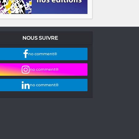
NOUS SUIVRE
no comment®
no comment®
no comment®