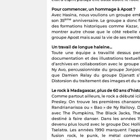
Pour commencer, un hommage à Apost ?
Avec Hasina, nous voulions un groupe emb
ème
son 35
anniversaire. Le groupe a donc 
des formations historiques comme Kazar,
montrer autre chose que le côté rebelle d
groupe Apost mais aussi la vie de ses memb
Un travail de longue haleine…
Toute une équipe a travaillé dessus pe
documentation et des illustrations textue
d’archives en collaboration avec le groupe 
Ny Avo, percussionniste du groupe Jonjorom
que Damien Ralay du groupe Djanatt s’e
Distorsion du traitement des images et du s
Le rock à Madagascar, plus de 60 ans d’histo
Comme partout ailleurs, le rock a débuté ici
Presley. On trouve les premières chanson
Randrianarisoa ou « Bao » de Ny Railovy. D
avec The Pumpkins, The Black Jacks, The
destiné à faire danser. Dans les années 1
devenu plus lourd avec le groupe Doc Hollid
Tselatra. Les années 1990 marquent l’appa
fusion rock, le punk, le métal commen