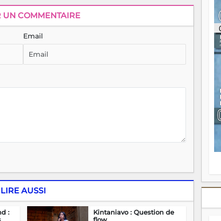
ou
R UN COMMENTAIRE
re
p
fo
Email
v
éc
l
p
mo
fo
di
—
vo
v
m
Ma
s
m
LIRE AUSSI
d :
Kintaniavo : Question de
s
flow