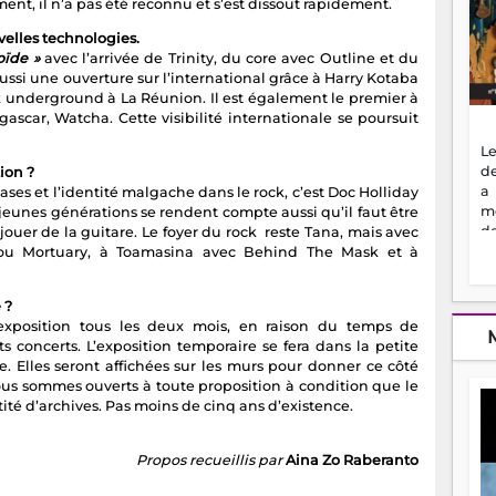
t, il n’a pas été reconnu et s’est dissout rapidement.
elles technologies.
oïde »
avec l’arrivée de Trinity, du core avec Outline et du
ussi une ouverture sur l’international grâce à Harry Kotaba
k underground à La Réunion. Il est également le premier à
scar, Watcha. Cette visibilité internationale se poursuit
Le
de
ion ?
a
ses et l’identité malgache dans le rock, c’est Doc Holliday
m
 jeunes générations se rendent compte aussi qu’il faut être
de
r jouer de la guitare. Le foyer du rock reste Tana, mais avec
ne
 ou Mortuary, à Toamasina avec Behind The Mask et à
dé
l'
 ?
no
exposition tous les deux mois, en raison du temps de
so
ts concerts. L’exposition temporaire se fera dans la petite
to
e. Elles seront affichées sur les murs pour donner ce côté
f
us sommes ouverts à toute proposition à condition que le
vr
ité d’archives. Pas moins de cinq ans d’existence.
s
vi
Af
Propos recueillis par
Aina Zo Raberanto
2
ma