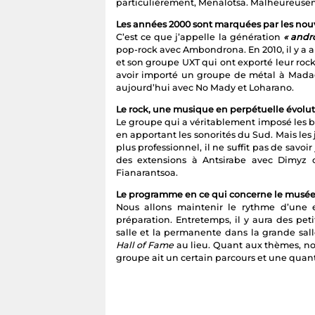
particulièrement, Menalotsa. Malheureusemen
Les années 2000 sont marquées par les nouv
C’est ce que j’appelle la génération
« andr
pop-rock avec Ambondrona. En 2010, il y a a
et son groupe UXT qui ont exporté leur roc
avoir importé un groupe de métal à Madaga
aujourd’hui avec No Mady et Loharano.
Le rock, une musique en perpétuelle évolut
Le groupe qui a véritablement imposé les ba
en apportant les sonorités du Sud. Mais les
plus professionnel, il ne suffit pas de savoi
des extensions à Antsirabe avec Dimyz
Fianarantsoa.
Le programme en ce qui concerne le musée
Nous allons maintenir le rythme d’une 
préparation. Entretemps, il y aura des peti
salle et la permanente dans la grande sall
Hall of Fame
au lieu. Quant aux thèmes, no
groupe ait un certain parcours et une quant