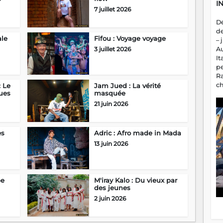
I
7 juillet 2026
D
d
ale
Fifou : Voyage voyage
– 
3 juillet 2026
A
It
p
R
c
: Le
Jam Jued : La vérité
ues
masquée
a
m
21 juin 2026
fa
es
es
Adric : Afro made in Mada
13 juin 2026
pe
M'iray Kalo : Du vieux par
des jeunes
2 juin 2026