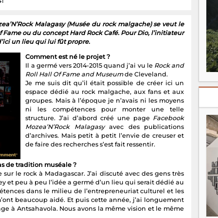
41
zea’N’Rock Malagasy (Musée du rock malgache) se veut le
Fame ou du concept Hard Rock Café. Pour Dio, l’initiateur
ici un lieu qui lui fût propre.
Comment est né le projet ?
Il a germé vers 2014-2015 quand j’ai vu le
Rock and
Roll Hall Of Fame and Museum
de Cleveland.
Je me suis dit qu’il était possible de créer ici un
espace dédié au rock malgache, aux fans et aux
groupes. Mais à l’époque je n’avais ni les moyens
ni les compétences pour monter une telle
structure. J’ai d’abord créé une page
Facebook
Mozea’N’Rock Malagasy
avec des publications
d’archives. Mais petit à petit l’envie de creuser et
de faire des recherches s’est fait ressentir.
s de tradition muséale ?
 sur le rock à Madagascar. J’ai discuté avec des gens très
et peu à peu l’idée a germé d’un lieu qui serait dédié au
tences dans le milieu de l’entrepreneuriat culturel et les
m’ont beaucoup aidé. Et puis cette année, j’ai longuement
arage à Antsahavola. Nous avons la même vision et le même