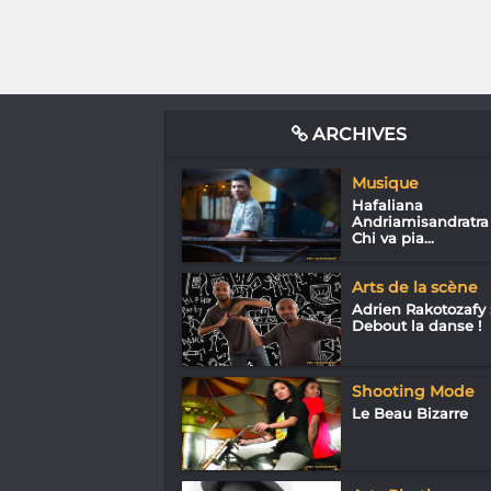
ARCHIVES
Musique
Hafaliana
Andriamisandratra 
Chi va pia...
Arts de la scène
Adrien Rakotozafy 
Debout la danse !
Shooting Mode
Le Beau Bizarre