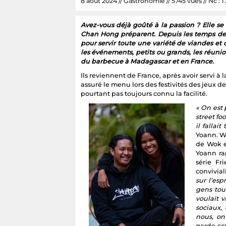
8 août 2024 // Gastronomie // 5745 vues // Nc : 1
Avez-vous déjà goûté à la passion ? Elle 
Chan Hong préparent. Depuis les temps de
pour servir toute une variété de viandes e
les événements, petits ou grands, les réuni
du barbecue à Madagascar et en France.
Ils reviennent de France, après avoir servi à 
assuré le menu lors des festivités des jeux d
pourtant pas toujours connu la facilité.
« On est 
street fo
il fallai
Yoann. Wo
de Wok e
Yoann ra
série Fr
convivia
sur l’esp
gens tout
voulait 
sociaux,
nous, on
garde ce