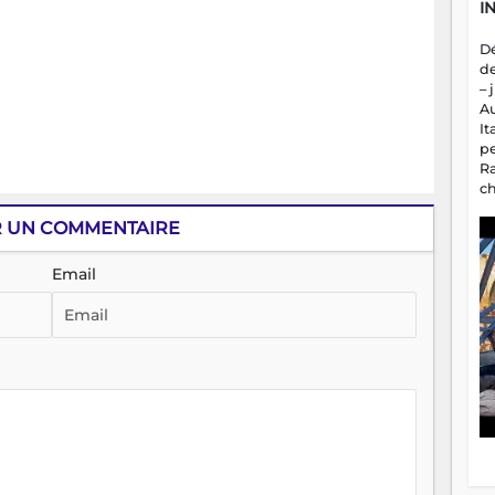
I
D
d
– 
A
It
p
R
c
a
R UN COMMENTAIRE
m
fa
es
Email