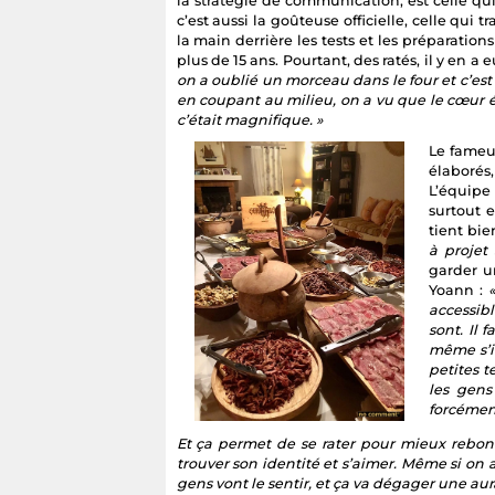
la stratégie de communication, est celle qui
c’est aussi la goûteuse officielle, celle qui
la main derrière les tests et les préparation
plus de 15 ans. Pourtant, des ratés, il y en a e
on a oublié un morceau dans le four et c’est 
en coupant au milieu, on a vu que le cœur étai
c’était magnifique. »
Le fameu
élaborés,
L’équip
surtout e
tient bie
à projet 
garder u
Yoann :
accessib
sont. Il 
même s’il
petites t
les gens
forcémen
Et ça permet de se rater pour mieux rebondi
trouver son identité et s’aimer. Même si on a 
gens vont le sentir, et ça va dégager une aur