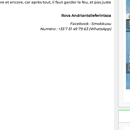
 et encore, car après tout, il faut garder le feu, et pas juste
ou
re
p
Rova Andriantsileferintsoa
fo
Facebook : Smokkusu
v
Numéro : +33 7 51 49 79 63 (WhatsApp)
éc
l
p
mo
fo
di
—
vo
v
m
Ma
s
m