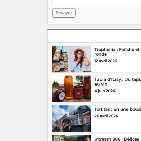
Envoyer
Trophellia : Fraîche et
ronde
12 avril 2026
Tapia d’Itasy : Du tapia
au vin
4 juin 2024
Tortitas : En une bouc
26 avril 2024
S'cream 806 : Délices