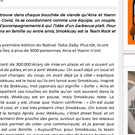
75
se trouve dans chaque bouchée de viande qu’Aina et Yoann
 Covid, ils se coordonnent comme une équipe, un couple,
t d’accompagnements à qui l’idée d’un barbecue plaît. Pour
ons en famille ou entre amis, Smokkusu est la Team Rock et
la première édition du festival
Tsika Jiaby
. Plus tôt, ils ont
es Îles, à plus de 3000 personnes. Aina et Yoann n’ont
parti de 300.000 Ariary de mise en place, et on a ouvert un
od de pâtes, et on a sorti Wokkusu. On avait déjà un local et
t tout changer, du coup, on avait déjà ça à côté »
explique
kkusu est le local qu’ils ont lancé avec Smokkusu. Inspiré
t de Bokkusu, mot japonais qui signifie
« boîte »
, Aina et
ppellent ces nouilles en boîte qu’on voit souvent dans la
iends. Wokkusu est en pause, mais Smokkusu reste. La
lité aussi y est, chose que Yoann confirme :
« On est aussi
rit cool, et c’est très présent chez Smokkusu. On tutoie les
 le temps. Après, avec Wokkusu, c’était street food, et on
vraiment être proche des gens, surtout qu’avec les réseaux
 cela permet de créer une communauté, et je pense que
 est une famille. »
Aujourd’hui, pour Smokkusu, la team
tte proximité, en ajoutant une touche de bonne humeur à