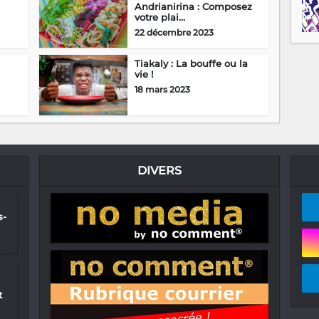
Andrianirina : Composez
votre plai...
22 décembre 2023
Tiakaly : La bouffe ou la
vie !
18 mars 2023
DIVERS
s-
t