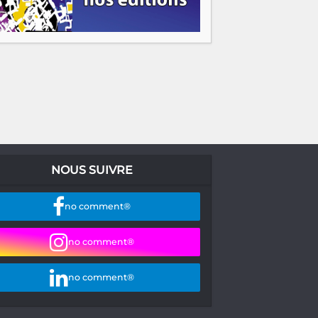
NOUS SUIVRE
no comment®
no comment®
no comment®