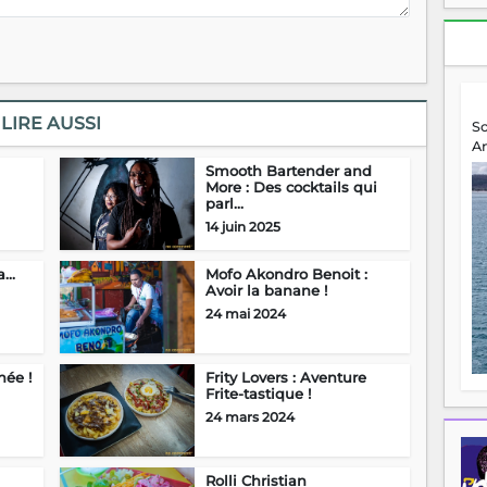
LIRE AUSSI
S
A
Smooth Bartender and
More : Des cocktails qui
parl...
14 juin 2025
...
Mofo Akondro Benoit :
Avoir la banane !
24 mai 2024
hée !
Frity Lovers : Aventure
Frite-tastique !
24 mars 2024
Rolli Christian