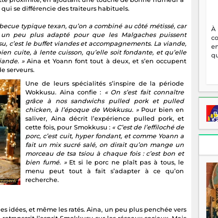
ui se différencie des traiteurs habituels.
arbecue typique texan, qu’on a combiné au côté métissé, car
À
t un peu plus adapté pour que les Malgaches puissent
c
u, c’est le buffet viandes et accompagnements. La viande,
en
bien cuite, à lente cuisson, qu’elle soit fondante, et qu’elle
qu
iande. »
Aina et Yoann font tout à deux, et s’en occupent
e serveurs.
Une de leurs spécialités s’inspire de la période
Wokkusu. Aina confie :
« On s’est fait connaître
grâce à nos sandwichs pulled pork et pulled
chicken, à l’époque de Wokkusu. »
Pour bien en
saliver, Aina décrit l’expérience pulled pork, et
cette fois, pour Smokkusu :
« C’est de l’effiloché de
porc, c’est cuit, hyper fondant, et comme Yoann a
fait un mix sucré salé, on dirait qu’on mange un
morceau de tsa tsiou à chaque fois : c’est bon et
bien fumé. »
Et si le porc ne plaît pas à tous, le
menu peut tout à fait s’adapter à ce qu’on
recherche.
, les idées, et même les ratés. Aina, un peu plus penchée vers