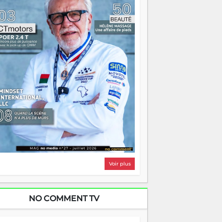
i, on pourrait s'arrêter là, applaudir et
ntrer chez soi satisfait. Mais ce serait
asser à côté d'une chose essentielle. La
ugue, ça brûle fort — et parfois, ça brûle
ite. Une flamme sans direction peut
lairer autant qu'elle peut consumer. C'est
à que les aînés entrent en scène — pas
our reprendre le gouvernail, mais pour
ntrer où sont les récifs. Les jeunes ont la
rce, les vieux ont l'expérience, comme on
t. Ce n'est pas un combat de générations
 c'est une question d'équipage. Partagez
s réussites, mais aussi vos échecs. Surtout
os échecs, d'ailleurs — ils enseignent
ieux que n'importe quel manuel. À
dagascar, la barque avance. Il faut juste
'assurer que tout le monde rame dans le
ême sens.
Voir plus
NO COMMENT TV