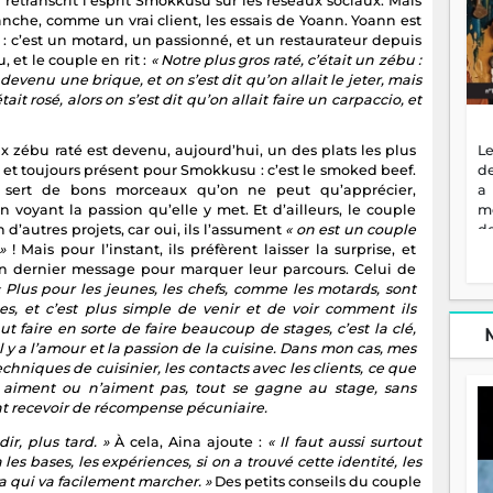
 retranscrit l’esprit Smokkusu sur les réseaux sociaux. Mais
 tranche, comme un vrai client, les essais de Yoann. Yoann est
s : c’est un motard, un passionné, et un restaurateur depuis
u, et le couple en rit :
« Notre plus gros raté, c’était un zébu :
devenu une brique, et on s’est dit qu’on allait le jeter, mais
t rosé, alors on s’est dit qu’on allait faire un carpaccio, et
x zébu raté est devenu, aujourd’hui, un des plats les plus
Le
 et toujours présent pour Smokkusu : c’est le smoked beef.
de
e sert de bons morceaux qu’on ne peut qu’apprécier,
a
n voyant la passion qu’elle y met. Et d’ailleurs, le couple
m
n d’autres projets, car oui, ils l’assument
« on est un couple
de
»
! Mais pour l’instant, ils préfèrent laisser la surprise, et
ne
n dernier message pour marquer leur parcours. Celui de
dé
« Plus pour les jeunes, les chefs, comme les motards, sont
l'
les, et c’est plus simple de venir et de voir comment ils
no
faut faire en sorte de faire beaucoup de stages, c’est la clé,
so
 y a l’amour et la passion de la cuisine. Dans mon cas, mes
to
echniques de cuisinier, les contacts avec les clients, ce que
f
 aiment ou n’aiment pas, tout se gagne au stage, sans
vr
t recevoir de récompense pécuniaire.
s
vi
r, plus tard. »
À cela, Aina ajoute :
« Il faut aussi surtout
Af
les bases, les expériences, si on a trouvé cette identité, les
2
a qui va facilement marcher. »
Des petits conseils du couple
ma