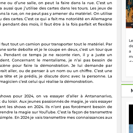
e ou d’une salle, on peut la faire dans la rue. C’est un
 aussi que j’utilise des cartes dans les tours. Les jeux de
ans la rue, on ne peut pas y amener du matériel. On utilise
 des cartes. C’est ce qui a fait ma notoriété en Allemagne
endant des mois, il faut être à la fois parfait et flexible
Le
il faut tout un camion pour transporter tout le matériel. Par
de
une sorte deboîte et je le coupe en deux, c’est un tour que
a
éjà. Pendant ce temps je ne raconte rien, il y a juste un
m
rdent. Concernant le mentalisme, je n’ai pas besoin de
de
scène pour faire la démonstration. Je lui demande par
ne
ait aller, ou de penser à un nom ou un chiffre. C’est une
dé
a tête et je prédis, je discute donc avec la personne. La
l'
magicien c’est celui qui réalise la démonstration.
no
so
to
hows pour 2024, on va essayer d’aller à Antananarivo,
f
 du loisir. Aux jeunes passionnés de magie, je vais essayer
vr
ant les shows en 2024. Ils n’ont pas forcément besoin de
s
ndre la magie sur YouTube. C’est la façon de transmettre
vi
s simple. En 2024 je vais transmettre mes connaissances aux
Af
2
ma