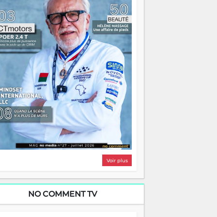
i, on pourrait s'arrêter là, applaudir et
ntrer chez soi satisfait. Mais ce serait
asser à côté d'une chose essentielle. La
ugue, ça brûle fort — et parfois, ça brûle
ite. Une flamme sans direction peut
lairer autant qu'elle peut consumer. C'est
à que les aînés entrent en scène — pas
our reprendre le gouvernail, mais pour
ntrer où sont les récifs. Les jeunes ont la
rce, les vieux ont l'expérience, comme on
t. Ce n'est pas un combat de générations
 c'est une question d'équipage. Partagez
s réussites, mais aussi vos échecs. Surtout
os échecs, d'ailleurs — ils enseignent
ieux que n'importe quel manuel. À
dagascar, la barque avance. Il faut juste
'assurer que tout le monde rame dans le
ême sens.
Voir plus
NO COMMENT TV