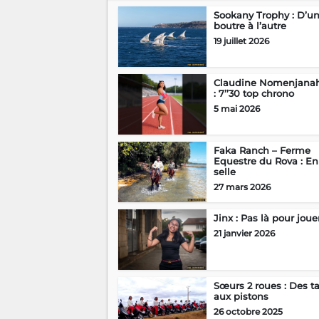
Sookany Trophy : D’u
boutre à l’autre
19 juillet 2026
Claudine Nomenjana
: 7’’30 top chrono
5 mai 2026
Faka Ranch – Ferme
Equestre du Rova : En
selle
27 mars 2026
Jinx : Pas là pour joue
21 janvier 2026
Sœurs 2 roues : Des t
aux pistons
26 octobre 2025