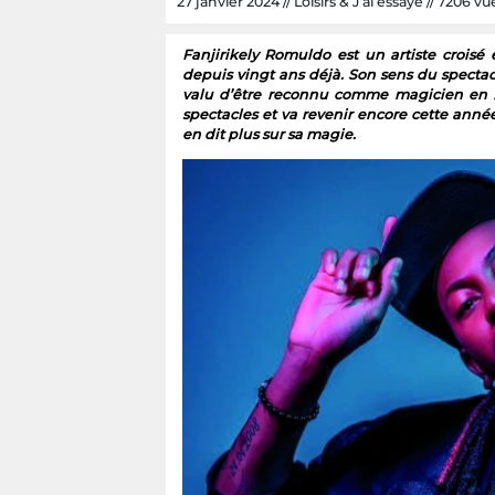
27 janvier 2024 // Loisirs & J’ai essayé // 7206 vue
Fanjirikely Romuldo est un artiste croisé
depuis vingt ans déjà. Son sens du spectac
valu d’être reconnu comme magicien en A
spectacles et va revenir encore cette année
en dit plus sur sa magie.