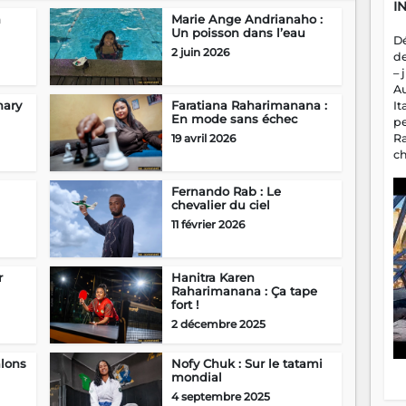
I
n
Marie Ange Andrianaho :
Un poisson dans l’eau
D
2 juin 2026
d
– 
A
hary
Faratiana Raharimanana :
It
En mode sans échec
p
19 avril 2026
R
c
a
m
Fernando Rab : Le
fa
chevalier du ciel
es
11 février 2026
r
Hanitra Karen
Raharimanana : Ça tape
fort !
2 décembre 2025
alons
Nofy Chuk : Sur le tatami
mondial
4 septembre 2025