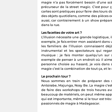
magie n’a pas forcément besoin d’une scèn
précurseur de la street magic. C’est pour ça
cartes sont pratiques pour faire des tours d
des objets quotidiens, comme des pièces ou
aussi, car contrairement à un show préparé p
dans la rue.
Les facettes de votre art ?
L’illusion nécessite une grande logistique, 
exemple, je fais entrer mon assistant dans 
les familiers de l’illusion connaissent d
instrumental et les spectateurs qui rega
musique : je fais monter quelqu’un sur 
exemple de penser à un endroit où il aimer
personne choisie au hasard, je vois dans s
magie c’est la combination de tout ça, et le 
Le prochain tour ?
Nous sommes en train de préparer des s
Antsirabe, Majunga, Nosy Be. La magie c’est
de faire des workshops de trois heures av
beaucoup de matériels, on peut même appre
qui est importante, même si le tour est trè
passionnés de magie à Madagascar.