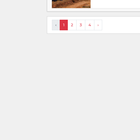
‹
1
2
3
4
›