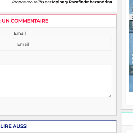
Propos recueillis par
Mpihary Razafindrabezandrina
ou
re
p
fo
R UN COMMENTAIRE
v
éc
Email
l
p
mo
fo
di
—
vo
v
m
Ma
s
m
LIRE AUSSI