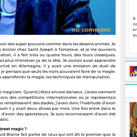
À
c
en
qu
avoir des super pouvoirs comme dans les dessins animés. Je
is écolier chez Saint Joseph à Tamatave, et je me souviens
ion, il a fait trois ou quatre tours, des tours classiques.
is plus m’enlever ça de la tête. Je voulais aussi apprendre
arrivé en Allemagne, il y avait une émission de duel de
 je pensais que seuls les noirs pouvaient faire de la magie.
 à approfondir la magie, les techniques de manipulation.
 magicien. Quand j’étais encore danseur, j’avais vraiment
sions des compétitions internationales où je représentais
s remplissaient des stades, j’avais donc l’habitude d’avoir
m il y avait deux shows par mois. Une fois entré dans le
d’avoir des spectateurs. Je suis reconnaissant d’avoir été
blic.
street magic ?
id Blaine fait partie de ceux qui ont dit le premier que la