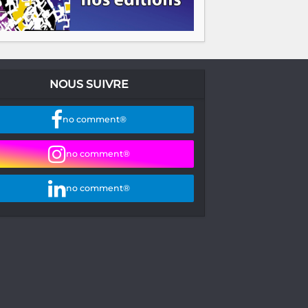
NOUS SUIVRE
no comment®
no comment®
no comment®