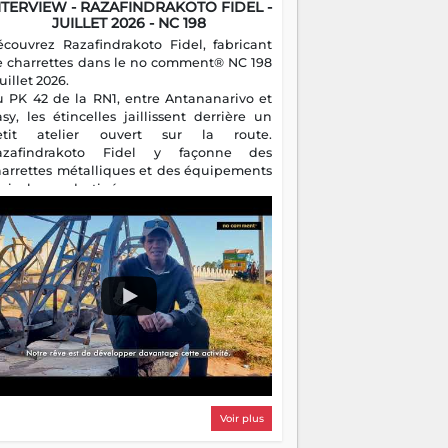
NTERVIEW - RAZAFINDRAKOTO FIDEL -
JUILLET 2026 - NC 198
écouvrez Razafindrakoto Fidel, fabricant
e charrettes dans le no comment® NC 198
juillet 2026.
u PK 42 de la RN1, entre Antananarivo et
asy, les étincelles jaillissent derrière un
etit atelier ouvert sur la route.
azafindrakoto Fidel y façonne des
harrettes métalliques et des équipements
gricoles destinés aux campagnes
algaches. Héritier d'un savoir-faire
milial, il perpétue un métier discret mais
sentiel.
Voir plus