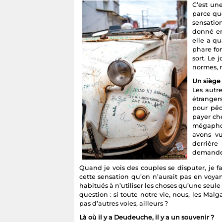
C’est une
parce qu
sensatio
donné en
elle a qu
phare fon
sort. Le 
normes, n
Un siège 
Les autr
étranger
pour pêch
payer che
mégapho
avons v
derrière
demander 
Quand je vois des couples se disputer, je fai
cette sensation qu’on n’aurait pas en voy
habitués à n’utiliser les choses qu’une seule f
question : si toute notre vie, nous, les Mal
pas d’autres voies, ailleurs ?
Là où il y a Deudeuche, il y a un souvenir ?