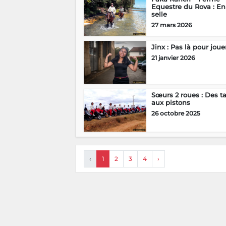
Equestre du Rova : En
selle
27 mars 2026
Jinx : Pas là pour joue
21 janvier 2026
Sœurs 2 roues : Des t
aux pistons
26 octobre 2025
‹
1
2
3
4
›