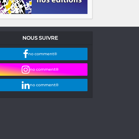
NOUS SUIVRE
no comment®
no comment®
no comment®