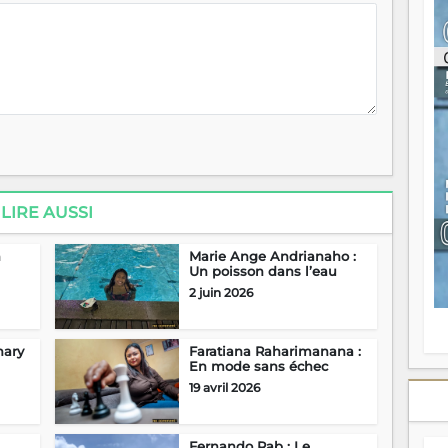
ou
re
p
fo
v
éc
l
p
mo
fo
di
—
LIRE AUSSI
vo
v
n
Marie Ange Andrianaho :
m
Un poisson dans l’eau
Ma
2 juin 2026
s
m
hary
Faratiana Raharimanana :
En mode sans échec
19 avril 2026
Fernando Rab : Le