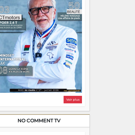
i, on pourrait s'arrêter là, applaudir et
ntrer chez soi satisfait. Mais ce serait
asser à côté d'une chose essentielle. La
ugue, ça brûle fort — et parfois, ça brûle
ite. Une flamme sans direction peut
lairer autant qu'elle peut consumer. C'est
à que les aînés entrent en scène — pas
our reprendre le gouvernail, mais pour
ntrer où sont les récifs. Les jeunes ont la
rce, les vieux ont l'expérience, comme on
t. Ce n'est pas un combat de générations
 c'est une question d'équipage. Partagez
s réussites, mais aussi vos échecs. Surtout
os échecs, d'ailleurs — ils enseignent
ieux que n'importe quel manuel. À
dagascar, la barque avance. Il faut juste
'assurer que tout le monde rame dans le
ême sens.
Voir plus
NO COMMENT TV