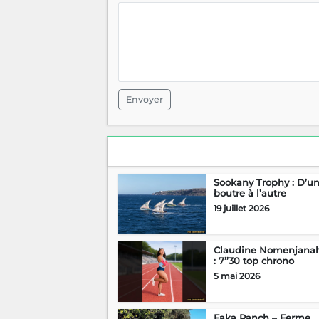
Envoyer
Sookany Trophy : D’u
boutre à l’autre
19 juillet 2026
Claudine Nomenjana
: 7’’30 top chrono
5 mai 2026
Faka Ranch – Ferme