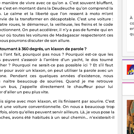
 manière de vivre avec ce qu’on a. C’est souvent bluffant,
e c’est en montant dans la Deudeuche qu’on comprend la
n. Le calme et la liberté que l’on ressent à moto m’ont
À
vie de la transformer en décapotable. C’est une voiture :
c
atre roues, le démarreur, la veilleuse, les freins et le code
en
ctionnent. On peut accélérer, il n’y a pas de fumée qui en
qu
jour où toutes les voitures de Madagascar respecteront ces
ous pourrons discuter de son allure.
tournant à 360 degrés, un klaxon de parole ?
es l’ont fait, pourquoi pas nous ? Pourquoi est-ce que les
s peuvent s’asseoir à l’arrière d’un yacht, le dos tourné
er ? Pourquoi ne serait-ce pas possible ici ? Et s’il faut
r pour avoir un klaxon, on peut utiliser la parole avec un
ne. Pendant ces quelques années d’existence, nous
u naître beaucoup de sourires. Quand je me retrouve
 un bus, j’appelle directement le chauffeur pour lui
d’aller un peu plus vite.
s signe avec mon klaxon, et ils finissent par sourire. C’est
ant une voiture conventionnelle. On nous a beaucoup trop
ois, alors qu’elles peuvent servir ailleurs. Là, je vous pose la
gaches, avons été habitués à un seul chemin… n’existerait-il