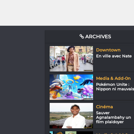
ARCHIVES
Downtown
En ville avec Nate
Media & Add-0n
Pokémon Unite :
Nippon ni mauvai
Cinéma
Sauver
Agnalambahy un
film plaidoyer