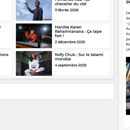
I
chevalier du ciel
11 février 2026
D
d
– 
r
Hanitra Karen
A
Raharimanana : Ça tape
It
fort !
p
2 décembre 2025
R
c
alons
Nofy Chuk : Sur le tatami
a
mondial
m
fa
4 septembre 2025
es