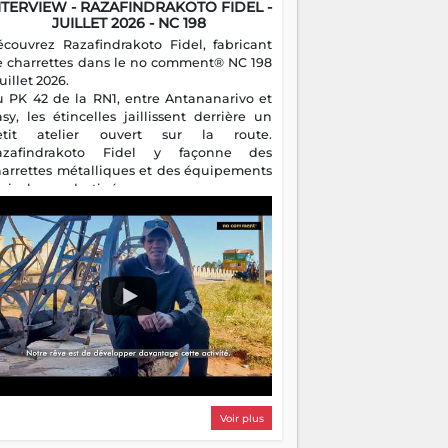
NTERVIEW - RAZAFINDRAKOTO FIDEL -
JUILLET 2026 - NC 198
écouvrez Razafindrakoto Fidel, fabricant
e charrettes dans le no comment® NC 198
juillet 2026.
u PK 42 de la RN1, entre Antananarivo et
asy, les étincelles jaillissent derrière un
etit atelier ouvert sur la route.
azafindrakoto Fidel y façonne des
harrettes métalliques et des équipements
gricoles destinés aux campagnes
algaches. Héritier d'un savoir-faire
milial, il perpétue un métier discret mais
sentiel.
Voir plus