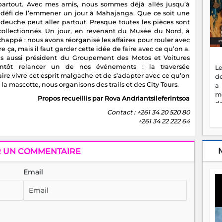
t partout. Avec mes amis, nous sommes déjà allés jusqu’à
 défi de l’emmener un jour à Mahajanga. Que ce soit une
euche peut aller partout. Presque toutes les pièces sont
collectionnés. Un jour, en revenant du Musée du Nord, à
happé : nous avons réorganisé les affaires pour rouler avec
re ça, mais il faut garder cette idée de faire avec ce qu’on a.
is aussi président du Groupement des Motos et Voitures
entôt relancer un de nos événements : la traversée
Le
aire vivre cet esprit malgache et de s’adapter avec ce qu’on
de
a mascotte, nous organisons des trails et des City Tours.
a
m
Propos recueillis par Rova Andriantsileferintsoa
de
ne
Contact : +261 34 20 520 80
dé
+261 34 22 222 64
l'
no
so
R UN COMMENTAIRE
to
f
Email
vr
s
vi
Af
2
ma