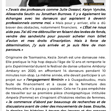
« J’avais des professeurs comme Julie Dossavi, Karyn Vyncke,
Allesandra Seutin ou Jonathan Burrows. Il y a également les
échanges avec les danseurs qui aspiraient à devenir
professionnels comme moi. »
Mais pour y arriver, elle a dû
braver des obstacles, notamment financiers.
« L’État ne nous
aide pas. J’ai dû me débrouiller en faisant des levées de fonds,
vendre des sandwichs pour pouvoir acheter mon billet
d’avion et mes droits d’inscription. Mais à force de
détermination, j’y suis arrivée et je suis fière de mon
parcours. »
Originaire de Toamasina, Kezia Jonah est une danseuse née.
Elle pratique le hip hop depuis l’âge de 12 ans et remporte le
prix
Expérimental
durant le festival de danse urbaine
Ambony
Ambany
en 2020, en affrontant 14 danseurs pendant 10
minutes non-stop. La même année, elle devait participer à un
projet sur
« l’engagement féminin »
à Ouagadoudou, mais
faute de financement et à cause de la fermeture des
frontières, elle n’a pas pu y assister. Cela ne l’a pas empêchée
de travailler sur sa première pièce chorégraphique intitulée
Ampela
(Femme) en s’inspirant d’histoires réelles de femmes.
« Je commence d’abord par beaucoup de recherches et de
discussions avant de créer des mouvements de base. Ensuite,
je dessine les histoires à travers des images et des espaces