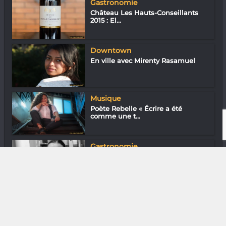
Gastronomie
Château Les Hauts-Conseillants
2015 : El...
Downtown
En ville avec Mirenty Rasamuel
Musique
Poète Rebelle « Écrire a été
comme une t...
Gastronomie
Farah Rabekijana de La
Compagnie des Voy...
DIVERS