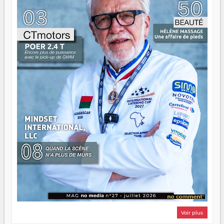
n'est pas un combat de générations — c'est une question
d'équipage. Partagez vos réussites, mais aussi vos échecs.
Surtout vos échecs, d'ailleurs — ils enseignent mieux que
n'importe quel manuel. À Madagascar, la barque avance.
Il faut juste s'assurer que tout le monde rame dans le
même sens.
Voir plus