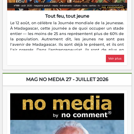
Tout feu, tout jeune
Le 12 août, on célèbre la Journée mondiale de la jeunesse.
À Madagascar, cette journée a de quoi occuper un stade
entier — les moins de 25 ans représentent plus de 60% de
la population. Autrement dit, les jeunes ne sont pas
l'avenir de Madagascar. Ils sont déjà le présent, et ils ont
l'air pressés. Dans l'entrepreneuriat, ils sont de plus en
plus nombreux à se lancer, à créer, à risquer — souvent
Voir plus
sans filet, souvent sans aide, mais toujours avec cette
énergie un peu folle qui fait qu'on se demande s'ils
dorment vraiment la nuit. En culture, les nouvelles sont
encore meilleures. Aina Rasamoelina vient de décrocher le
MAG NO MEDIA 27 - JUILLET 2026
Prix RFI Instrumental Afrique. Miangaly Elia rafle le Prix
Paritana 2026. Madagascar rayonne, et ce sont des mains
jeunes qui tiennent la torche. Alors oui, on pourrait
s'arrêter là, applaudir et rentrer chez soi satisfait. Mais ce
serait passer à côté d'une chose essentielle. La fougue, ça
brûle fort — et parfois, ça brûle vite. Une flamme sans
direction peut éclairer autant qu'elle peut consumer. C'est
là que les aînés entrent en scène — pas pour reprendre le
gouvernail, mais pour montrer où sont les récifs. Les jeunes
ont la force, les vieux ont l'expérience, comme on dit. Ce