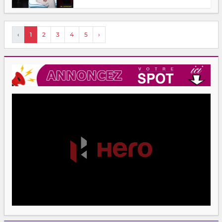
‹
1
2
3
4
5
›