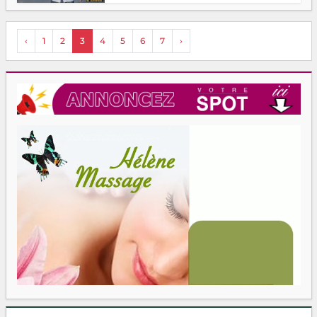
‹
1
2
3
4
5
6
7
›