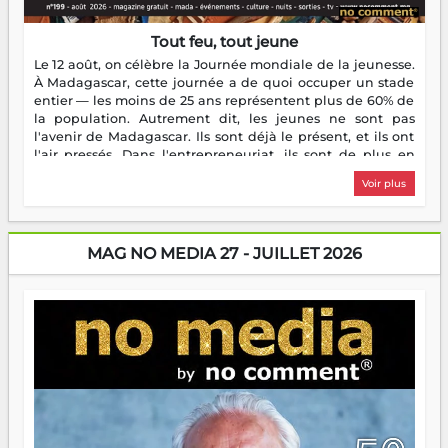
Tout feu, tout jeune
Le 12 août, on célèbre la Journée mondiale de la jeunesse.
À Madagascar, cette journée a de quoi occuper un stade
entier — les moins de 25 ans représentent plus de 60% de
la population. Autrement dit, les jeunes ne sont pas
l'avenir de Madagascar. Ils sont déjà le présent, et ils ont
l'air pressés. Dans l'entrepreneuriat, ils sont de plus en
plus nombreux à se lancer, à créer, à risquer — souvent
Voir plus
sans filet, souvent sans aide, mais toujours avec cette
énergie un peu folle qui fait qu'on se demande s'ils
dorment vraiment la nuit. En culture, les nouvelles sont
encore meilleures. Aina Rasamoelina vient de décrocher le
MAG NO MEDIA 27 - JUILLET 2026
Prix RFI Instrumental Afrique. Miangaly Elia rafle le Prix
Paritana 2026. Madagascar rayonne, et ce sont des mains
jeunes qui tiennent la torche. Alors oui, on pourrait
s'arrêter là, applaudir et rentrer chez soi satisfait. Mais ce
serait passer à côté d'une chose essentielle. La fougue, ça
brûle fort — et parfois, ça brûle vite. Une flamme sans
direction peut éclairer autant qu'elle peut consumer. C'est
là que les aînés entrent en scène — pas pour reprendre le
gouvernail, mais pour montrer où sont les récifs. Les jeunes
ont la force, les vieux ont l'expérience, comme on dit. Ce
n'est pas un combat de générations — c'est une question