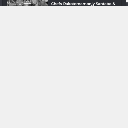
Chefs Rakotomamonjy Santatra &
Nahinasoa...
Mode & Design
BoGasy : L’afro, c’est chic !
Mode & Design
Domi Sanji : Chercheur en design
Musique
Antsanirina Rakotoarimino : Le
chœur a s...
DIVERS