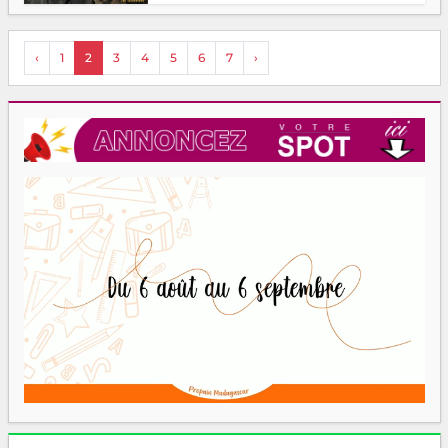
‹
1
2
3
4
5
6
7
›