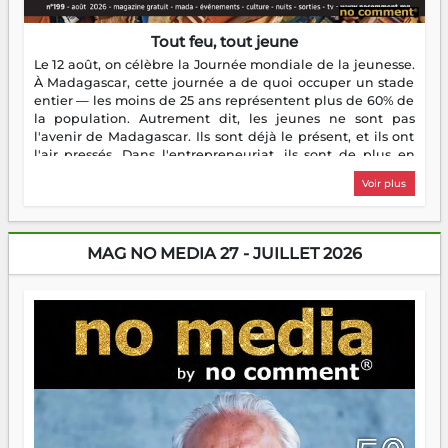
Tout feu, tout jeune
Le 12 août, on célèbre la Journée mondiale de la jeunesse.
À Madagascar, cette journée a de quoi occuper un stade
entier — les moins de 25 ans représentent plus de 60% de
la population. Autrement dit, les jeunes ne sont pas
l'avenir de Madagascar. Ils sont déjà le présent, et ils ont
l'air pressés. Dans l'entrepreneuriat, ils sont de plus en
plus nombreux à se lancer, à créer, à risquer — souvent
Voir plus
sans filet, souvent sans aide, mais toujours avec cette
énergie un peu folle qui fait qu'on se demande s'ils
dorment vraiment la nuit. En culture, les nouvelles sont
encore meilleures. Aina Rasamoelina vient de décrocher le
MAG NO MEDIA 27 - JUILLET 2026
Prix RFI Instrumental Afrique. Miangaly Elia rafle le Prix
Paritana 2026. Madagascar rayonne, et ce sont des mains
jeunes qui tiennent la torche. Alors oui, on pourrait
s'arrêter là, applaudir et rentrer chez soi satisfait. Mais ce
serait passer à côté d'une chose essentielle. La fougue, ça
brûle fort — et parfois, ça brûle vite. Une flamme sans
direction peut éclairer autant qu'elle peut consumer. C'est
là que les aînés entrent en scène — pas pour reprendre le
gouvernail, mais pour montrer où sont les récifs. Les jeunes
ont la force, les vieux ont l'expérience, comme on dit. Ce
n'est pas un combat de générations — c'est une question