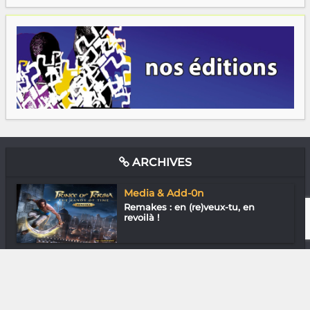
ARCHIVES
Media & Add-0n
Remakes : en (re)veux-tu, en
revoilà !
Assos
Felana Randrianarisoa « Le
tourisme au v...