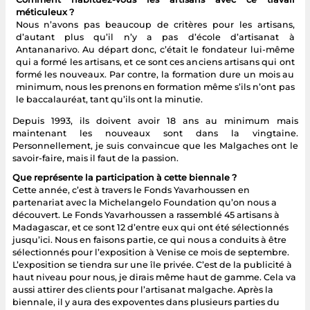
méticuleux ?
Nous n’avons pas beaucoup de critères pour les artisans,
d’autant plus qu’il n’y a pas d’école d’artisanat à
Antananarivo. Au départ donc, c’était le fondateur lui-même
qui a formé les artisans, et ce sont ces anciens artisans qui ont
formé les nouveaux. Par contre, la formation dure un mois au
minimum, nous les prenons en formation même s’ils n’ont pas
le baccalauréat, tant qu’ils ont la minutie.
Depuis 1993, ils doivent avoir 18 ans au minimum mais
maintenant les nouveaux sont dans la vingtaine.
Personnellement, je suis convaincue que les Malgaches ont le
savoir-faire, mais il faut de la passion.
Que représente la participation à cette biennale ?
Cette année, c’est à travers le Fonds Yavarhoussen en
partenariat avec la Michelangelo Foundation qu’on nous a
découvert. Le Fonds Yavarhoussen a rassemblé 45 artisans à
Madagascar, et ce sont 12 d’entre eux qui ont été sélectionnés
jusqu’ici. Nous en faisons partie, ce qui nous a conduits à être
sélectionnés pour l’exposition à Venise ce mois de septembre.
L’exposition se tiendra sur une île privée. C’est de la publicité à
haut niveau pour nous, je dirais même haut de gamme. Cela va
aussi attirer des clients pour l’artisanat malgache. Après la
biennale, il y aura des expoventes dans plusieurs parties du