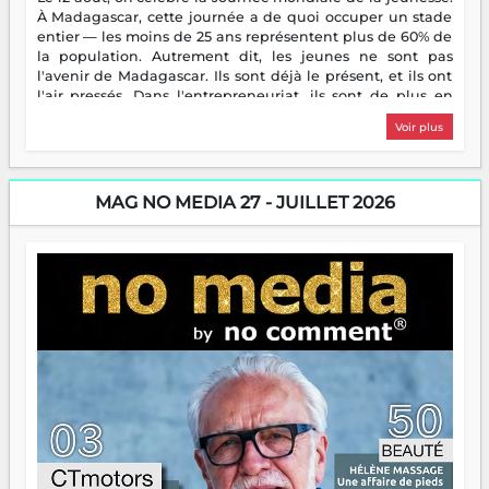
À Madagascar, cette journée a de quoi occuper un stade
entier — les moins de 25 ans représentent plus de 60% de
la population. Autrement dit, les jeunes ne sont pas
l'avenir de Madagascar. Ils sont déjà le présent, et ils ont
l'air pressés. Dans l'entrepreneuriat, ils sont de plus en
plus nombreux à se lancer, à créer, à risquer — souvent
Voir plus
sans filet, souvent sans aide, mais toujours avec cette
énergie un peu folle qui fait qu'on se demande s'ils
dorment vraiment la nuit. En culture, les nouvelles sont
encore meilleures. Aina Rasamoelina vient de décrocher le
MAG NO MEDIA 27 - JUILLET 2026
Prix RFI Instrumental Afrique. Miangaly Elia rafle le Prix
Paritana 2026. Madagascar rayonne, et ce sont des mains
jeunes qui tiennent la torche. Alors oui, on pourrait
s'arrêter là, applaudir et rentrer chez soi satisfait. Mais ce
serait passer à côté d'une chose essentielle. La fougue, ça
brûle fort — et parfois, ça brûle vite. Une flamme sans
direction peut éclairer autant qu'elle peut consumer. C'est
là que les aînés entrent en scène — pas pour reprendre le
gouvernail, mais pour montrer où sont les récifs. Les jeunes
ont la force, les vieux ont l'expérience, comme on dit. Ce
n'est pas un combat de générations — c'est une question
d'équipage. Partagez vos réussites, mais aussi vos échecs.
Surtout vos échecs, d'ailleurs — ils enseignent mieux que
n'importe quel manuel. À Madagascar, la barque avance.
Il faut juste s'assurer que tout le monde rame dans le