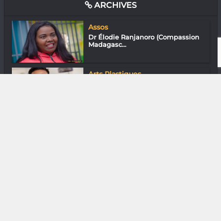
ARCHIVES
Assos
Dr Élodie Ranjanoro (Compassion
Madagasc...
Arts Plastiques
Hary se tape le questionnaire de
Bernard...
Arts Plastiques
Dina Rabearivelo : L’art du journal
Gastronomie
La Romance du 43 Du Club 43 à
Tana
Arts de la scène