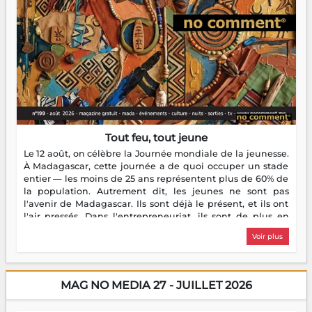
Tout feu, tout jeune
Le 12 août, on célèbre la Journée mondiale de la jeunesse.
À Madagascar, cette journée a de quoi occuper un stade
entier — les moins de 25 ans représentent plus de 60% de
la population. Autrement dit, les jeunes ne sont pas
l'avenir de Madagascar. Ils sont déjà le présent, et ils ont
l'air pressés. Dans l'entrepreneuriat, ils sont de plus en
plus nombreux à se lancer, à créer, à risquer — souvent
Voir plus
sans filet, souvent sans aide, mais toujours avec cette
énergie un peu folle qui fait qu'on se demande s'ils
dorment vraiment la nuit. En culture, les nouvelles sont
encore meilleures. Aina Rasamoelina vient de décrocher le
MAG NO MEDIA 27 - JUILLET 2026
Prix RFI Instrumental Afrique. Miangaly Elia rafle le Prix
Paritana 2026. Madagascar rayonne, et ce sont des mains