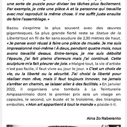
une sorte de puzzle pour diviser les tâches plus facilement.
Par exemple, je crée une pièce A et la personne qui travaille
avec moi reproduit la même chose. Il me suffit juste ensuite
de faire l’assemblage. »
Bazou s’exprime le plus souvent avec des œuvres
gigantesques. Sa plus grande fierté reste sa
Statue de la
Liberté
tout en fil de fer sans soudure de 2,30 mètres de haut.
« Je pense avoir réussi à faire une pièce de musée. Je me suis
impressionné moi-même ! À deux, pendant quatre mois, nous
avons travaillé dessus. Entre-temps, je me suis déboîté
l’épaule, j’ai fait pleins d’erreurs mais j’ai continué. Cette
sculpture m’a fait pleurer de joie. »
Malgré tout, la vie d’artiste
n’est pas facile, il faut vivre au jour le jour.
« C’est un choix de
vie, ou la liberté ou la sécurité. J’ai choisi la liberté pour
réaliser mon rêve, mais il faut toujours innover, ne jamais
s’arrêter en chemin, se laisser aller à des facilités. »
En janvier
2022, il organisera une tombola à La Teinturerie
Ampasanimalo dont le premier prix sera un visage en
capsules, le second, un buste et le troisième, des triangles
emboîtés.
« Mon art appartient à tout le monde »
,
plaide-t-il.
Aina Zo Raberanto