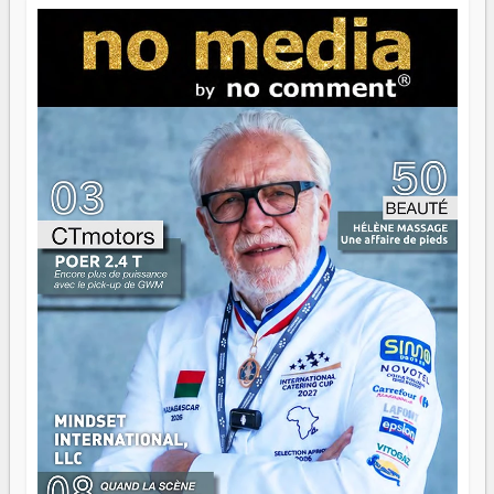
jeunes qui tiennent la torche. Alors oui, on pourrait
s'arrêter là, applaudir et rentrer chez soi satisfait. Mais ce
serait passer à côté d'une chose essentielle. La fougue, ça
brûle fort — et parfois, ça brûle vite. Une flamme sans
direction peut éclairer autant qu'elle peut consumer. C'est
là que les aînés entrent en scène — pas pour reprendre le
gouvernail, mais pour montrer où sont les récifs. Les jeunes
ont la force, les vieux ont l'expérience, comme on dit. Ce
n'est pas un combat de générations — c'est une question
d'équipage. Partagez vos réussites, mais aussi vos échecs.
Surtout vos échecs, d'ailleurs — ils enseignent mieux que
n'importe quel manuel. À Madagascar, la barque avance.
Il faut juste s'assurer que tout le monde rame dans le
même sens.