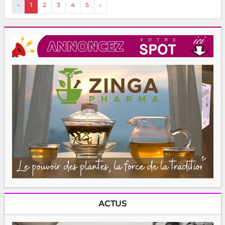
‹
1
2
3
4
5
›
ACTUS