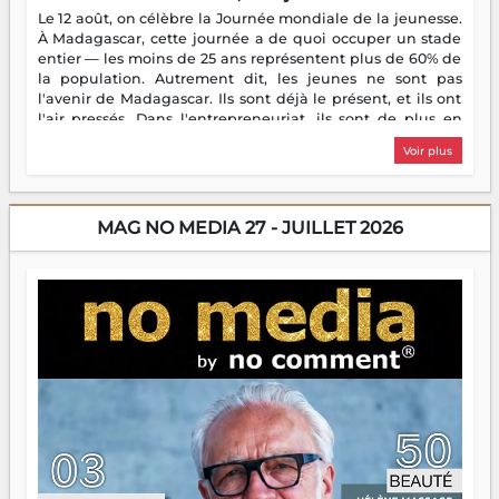
Le 12 août, on célèbre la Journée mondiale de la jeunesse.
À Madagascar, cette journée a de quoi occuper un stade
entier — les moins de 25 ans représentent plus de 60% de
la population. Autrement dit, les jeunes ne sont pas
l'avenir de Madagascar. Ils sont déjà le présent, et ils ont
l'air pressés. Dans l'entrepreneuriat, ils sont de plus en
plus nombreux à se lancer, à créer, à risquer — souvent
Voir plus
sans filet, souvent sans aide, mais toujours avec cette
énergie un peu folle qui fait qu'on se demande s'ils
dorment vraiment la nuit. En culture, les nouvelles sont
encore meilleures. Aina Rasamoelina vient de décrocher le
MAG NO MEDIA 27 - JUILLET 2026
Prix RFI Instrumental Afrique. Miangaly Elia rafle le Prix
Paritana 2026. Madagascar rayonne, et ce sont des mains
jeunes qui tiennent la torche. Alors oui, on pourrait
s'arrêter là, applaudir et rentrer chez soi satisfait. Mais ce
serait passer à côté d'une chose essentielle. La fougue, ça
brûle fort — et parfois, ça brûle vite. Une flamme sans
direction peut éclairer autant qu'elle peut consumer. C'est
là que les aînés entrent en scène — pas pour reprendre le
gouvernail, mais pour montrer où sont les récifs. Les jeunes
ont la force, les vieux ont l'expérience, comme on dit. Ce
n'est pas un combat de générations — c'est une question
d'équipage. Partagez vos réussites, mais aussi vos échecs.
Surtout vos échecs, d'ailleurs — ils enseignent mieux que