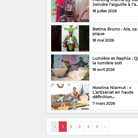
Joindre l’aiguille à l’a..
18 juillet 2026
Betina Bruno : Aïe, ca
pique
18 mai 2026
Lumière et Raphia : 
la lumière soit
18 avril 2026
Noorina Niamut : «
L’artisanat en haute
définition...
7 mars 2026
‹
1
2
3
4
5
›