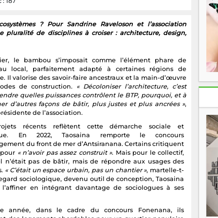
 : 187
osystèmes ? Pour Sandrine Raveloson et l’association
luralité de disciplines à croiser : architecture, design,
nier, le bambou s’imposait comme l’élément phare de
riau local, parfaitement adapté à certaines régions de
 Il valorise des savoir-faire ancestraux et la main-d’œuvre
modes de construction.
« Décoloniser l’architecture, c’est
dre quelles puissances contrôlent le BTP, pourquoi, et à
er d’autres façons de bâtir, plus justes et plus ancrées »
,
résidente de l’association.
ojets récents reflètent cette démarche sociale et
ique. En 2022, Taosaina remporte le concours
ement du front de mer d’Antsiranana. Certains critiquent
t pour
« n’avoir pas assez construit »
. Mais pour le collectif,
iel n’était pas de bâtir, mais de répondre aux usages des
s.
« C’était un espace urbain, pas un chantier »
, martelle-t-
 regard sociologique, devenu outil de conception, Taosaina
 l’affiner en intégrant davantage de sociologues à ses
 année, dans le cadre du concours Fonenana, ils