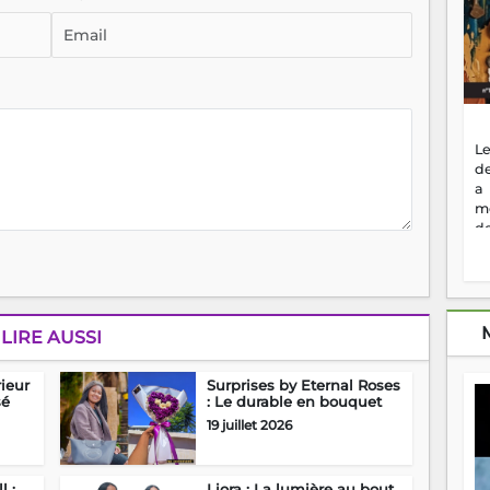
Le
de
a
m
de
ne
dé
l'
no
so
LIRE AUSSI
to
f
ieur
Surprises by Eternal Roses
vr
sé
: Le durable en bouquet
s
vi
19 juillet 2026
Af
2
ma
l :
Liora : La lumière au bout