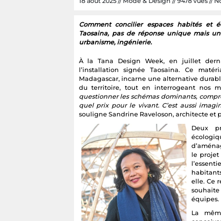
18 août 2025 // Mode & Design // 9478 vues // Nc
Comment concilier espaces habités et éc
Taosaina, pas de réponse unique mais une p
urbanisme, ingénierie.
À la Tana Design Week, en juillet der
l’installation signée Taosaina. Ce maté
Madagascar, incarne une alternative durable.
du territoire, tout en interrogeant nos 
questionner les schémas dominants, compren
quel prix pour le vivant. C’est aussi imagin
souligne Sandrine Raveloson, architecte et p
Deux pr
écolog
d’aménag
le proje
l’essent
habitant
elle. Ce
souhaite
équipes.
La même