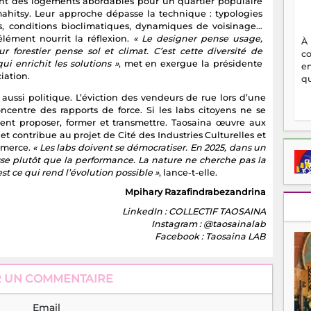
nt des logements abordables pour un quartier populaire
ahitsy. Leur approche dépasse la technique : typologies
es, conditions bioclimatiques, dynamiques de voisinage…
lément nourrit la réflexion.
« Le designer pense usage,
À
ur forestier pense sol et climat. C’est cette diversité de
c
ui enrichit les solutions »
, met en exergue la présidente
en
ciation.
qu
 aussi politique. L’éviction des vendeurs de rue lors d’une
 concentre des rapports de force. Si les labs citoyens ne se
uvent proposer, former et transmettre. Taosaina œuvre aux
et contribue au projet de Cité des Industries Culturelles et
mmerce.
« Les labs doivent se démocratiser. En 2025, dans un
esse plutôt que la performance. La nature ne cherche pas la
est ce qui rend l’évolution possible »
, lance-t-elle.
Mpihary Razafindrabezandrina
LinkedIn : COLLECTIF TAOSAINA
Instagram : @taosainalab
Facebook : Taosaina LAB
R UN COMMENTAIRE
Email