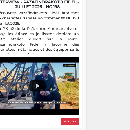
NTERVIEW - RAZAFINDRAKOTO FIDEL -
JUILLET 2026 - NC 198
écouvrez Razafindrakoto Fidel, fabricant
e charrettes dans le no comment® NC 198
juillet 2026.
u PK 42 de la RN1, entre Antananarivo et
asy, les étincelles jaillissent derrière un
etit atelier ouvert sur la route.
azafindrakoto Fidel y façonne des
harrettes métalliques et des équipements
gricoles destinés aux campagnes
algaches. Héritier d'un savoir-faire
milial, il perpétue un métier discret mais
sentiel.
Voir plus