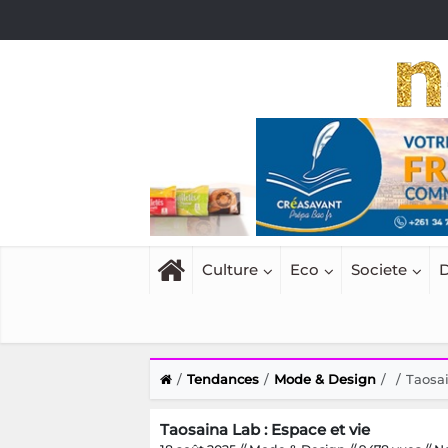
Culture
Eco
Societe
D
Tendances
Mode & Design
Taosai
Taosaina Lab : Espace et vie