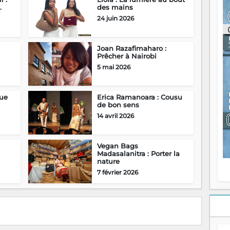
ou
.
des mains
re
24 juin 2026
p
fo
v
Joan Razafimaharo :
éc
Prêcher à Nairobi
l
5 mai 2026
p
mo
fo
Que
Erica Ramanoara : Cousu
di
de bon sens
—
14 avril 2026
vo
v
m
Ma
Vegan Bags
Madasalanitra : Porter la
s
nature
m
7 février 2026