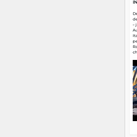
I
D
d
– 
A
It
p
R
c
a
m
fa
es