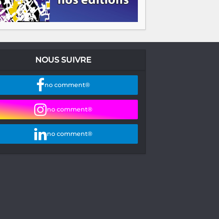
NOUS SUIVRE
no comment®
no comment®
no comment®