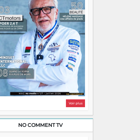
i, on pourrait s'arrêter là, applaudir et
ntrer chez soi satisfait. Mais ce serait
asser à côté d'une chose essentielle. La
ugue, ça brûle fort — et parfois, ça brûle
ite. Une flamme sans direction peut
lairer autant qu'elle peut consumer. C'est
à que les aînés entrent en scène — pas
our reprendre le gouvernail, mais pour
ntrer où sont les récifs. Les jeunes ont la
rce, les vieux ont l'expérience, comme on
t. Ce n'est pas un combat de générations
 c'est une question d'équipage. Partagez
s réussites, mais aussi vos échecs. Surtout
os échecs, d'ailleurs — ils enseignent
ieux que n'importe quel manuel. À
dagascar, la barque avance. Il faut juste
'assurer que tout le monde rame dans le
ême sens.
Voir plus
NO COMMENT TV