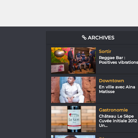
ARCHIVES
Sortir
Reggae Bar :
Positives vibration
Downtown
En ville avec Aina
Matisse
Gastronomie
Château Le Sèpe
Cuvée initiale 2012 
Un...