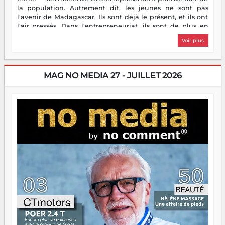
la population. Autrement dit, les jeunes ne sont pas
l'avenir de Madagascar. Ils sont déjà le présent, et ils ont
l'air pressés. Dans l'entrepreneuriat, ils sont de plus en
plus nombreux à se lancer, à créer, à risquer — souvent
Voir plus
sans filet, souvent sans aide, mais toujours avec cette
énergie un peu folle qui fait qu'on se demande s'ils
dorment vraiment la nuit. En culture, les nouvelles sont
encore meilleures. Aina Rasamoelina vient de décrocher le
MAG NO MEDIA 27 - JUILLET 2026
Prix RFI Instrumental Afrique. Miangaly Elia rafle le Prix
Paritana 2026. Madagascar rayonne, et ce sont des mains
jeunes qui tiennent la torche. Alors oui, on pourrait
s'arrêter là, applaudir et rentrer chez soi satisfait. Mais ce
serait passer à côté d'une chose essentielle. La fougue, ça
brûle fort — et parfois, ça brûle vite. Une flamme sans
direction peut éclairer autant qu'elle peut consumer. C'est
là que les aînés entrent en scène — pas pour reprendre le
gouvernail, mais pour montrer où sont les récifs. Les jeunes
ont la force, les vieux ont l'expérience, comme on dit. Ce
n'est pas un combat de générations — c'est une question
d'équipage. Partagez vos réussites, mais aussi vos échecs.
Surtout vos échecs, d'ailleurs — ils enseignent mieux que
n'importe quel manuel. À Madagascar, la barque avance.
Il faut juste s'assurer que tout le monde rame dans le
même sens.