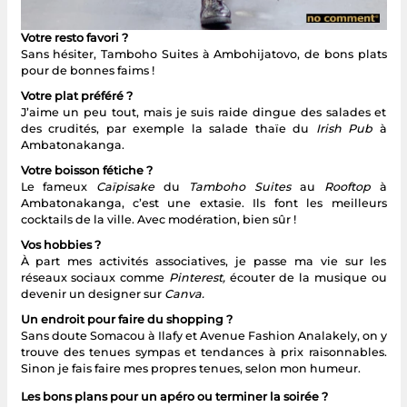
Votre resto favori ?
Sans hésiter, Tamboho Suites à Ambohijatovo, de bons plats
pour de bonnes faims !
Votre plat préféré ?
J’aime un peu tout, mais je suis raide dingue des salades et
des crudités, par exemple la salade thaïe du
Irish Pub
à
Ambatonakanga.
Votre boisson fétiche ?
Le fameux
Caïpisake
du
Tamboho Suites
au
Rooftop
à
Ambatonakanga, c’est une extasie. Ils font les meilleurs
cocktails de la ville. Avec modération, bien sûr !
Vos hobbies ?
À part mes activités associatives, je passe ma vie sur les
réseaux sociaux comme
Pinterest,
écouter de la musique ou
devenir un designer sur
Canva.
Un endroit pour faire du shopping ?
Sans doute Somacou à Ilafy et Avenue Fashion Analakely, on y
trouve des tenues sympas et tendances à prix raisonnables.
Sinon je fais faire mes propres tenues, selon mon humeur.
Les bons plans pour un apéro ou terminer la soirée ?