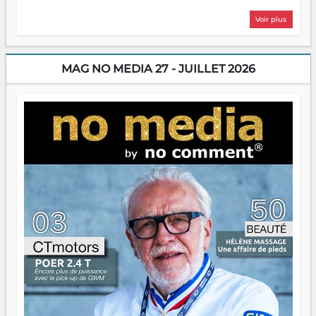
plus nombreux à se lancer, à créer, à risquer — souvent
Voir plus
sans filet, souvent sans aide, mais toujours avec cette
énergie un peu folle qui fait qu'on se demande s'ils
dorment vraiment la nuit. En culture, les nouvelles sont
encore meilleures. Aina Rasamoelina vient de décrocher le
MAG NO MEDIA 27 - JUILLET 2026
Prix RFI Instrumental Afrique. Miangaly Elia rafle le Prix
Paritana 2026. Madagascar rayonne, et ce sont des mains
jeunes qui tiennent la torche. Alors oui, on pourrait
s'arrêter là, applaudir et rentrer chez soi satisfait. Mais ce
serait passer à côté d'une chose essentielle. La fougue, ça
brûle fort — et parfois, ça brûle vite. Une flamme sans
direction peut éclairer autant qu'elle peut consumer. C'est
là que les aînés entrent en scène — pas pour reprendre le
gouvernail, mais pour montrer où sont les récifs. Les jeunes
ont la force, les vieux ont l'expérience, comme on dit. Ce
n'est pas un combat de générations — c'est une question
d'équipage. Partagez vos réussites, mais aussi vos échecs.
Surtout vos échecs, d'ailleurs — ils enseignent mieux que
n'importe quel manuel. À Madagascar, la barque avance.
Il faut juste s'assurer que tout le monde rame dans le
même sens.