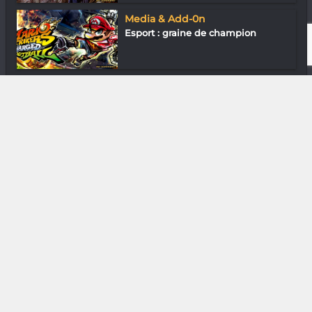
Media & Add-0n
Esport : graine de champion
Gastronomie
K-Mëc : Mister Coktail
DIVERS