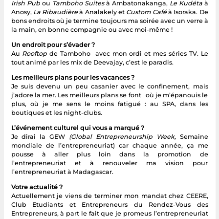
Irish Pub
ou
Tamboho Suites
à Ambatonakanga,
Le Kudéta
à
Anosy,
La Ribaudière
à Analakely et
Custom Café
à Isoraka. De
bons endroits où je termine toujours ma soirée avec un verre à
la main, en bonne compagnie ou avec moi-même !
Un endroit pour s’évader ?
Au
Rooftop
de Tamboho avec mon ordi et mes séries TV. Le
tout animé par les mix de Deevajay, c’est le paradis.
Les meilleurs plans pour les vacances ?
Je suis devenu un peu casanier avec le confinement, mais
j’adore la mer. Les meilleurs plans se font où je m’épanouis le
plus, où je me sens le moins fatigué : au SPA, dans les
boutiques et les night-clubs.
L’événement culturel qui vous a marqué ?
Je dirai la GEW
(Global Entrepreneurship Week,
Semaine
mondiale de l’entrepreneuriat) car chaque année, ça me
pousse à aller plus loin dans la promotion de
l’entrepreneuriat et à renouveler ma vision pour
l’entrepreneuriat à Madagascar.
Votre actualité ?
Actuellement je viens de terminer mon mandat chez CEERE,
Club Etudiants et Entrepreneurs du Rendez-Vous des
Entrepreneurs, à part le fait que je promeus l’entrepreneuriat