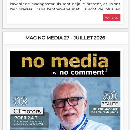
l'avenir de Madagascar. Ils sont déjà le présent, et ils ont
l'air pressés. Dans l'entrepreneuriat, ils sont de plus en
plus nombreux à se lancer, à créer, à risquer — souvent
Voir plus
sans filet, souvent sans aide, mais toujours avec cette
énergie un peu folle qui fait qu'on se demande s'ils
dorment vraiment la nuit. En culture, les nouvelles sont
encore meilleures. Aina Rasamoelina vient de décrocher le
MAG NO MEDIA 27 - JUILLET 2026
Prix RFI Instrumental Afrique. Miangaly Elia rafle le Prix
Paritana 2026. Madagascar rayonne, et ce sont des mains
jeunes qui tiennent la torche. Alors oui, on pourrait
s'arrêter là, applaudir et rentrer chez soi satisfait. Mais ce
serait passer à côté d'une chose essentielle. La fougue, ça
brûle fort — et parfois, ça brûle vite. Une flamme sans
direction peut éclairer autant qu'elle peut consumer. C'est
là que les aînés entrent en scène — pas pour reprendre le
gouvernail, mais pour montrer où sont les récifs. Les jeunes
ont la force, les vieux ont l'expérience, comme on dit. Ce
n'est pas un combat de générations — c'est une question
d'équipage. Partagez vos réussites, mais aussi vos échecs.
Surtout vos échecs, d'ailleurs — ils enseignent mieux que
n'importe quel manuel. À Madagascar, la barque avance.
Il faut juste s'assurer que tout le monde rame dans le
même sens.