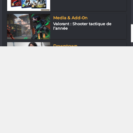
Media & Add-0n
Valorant : Shooter tactique de
l’année
Downtown
En ville avec Luana Karen
Andriamamonjy
DIVERS