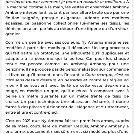
dessins et trouver comment je peux en ressortir le meilleur. »
À
la machine comme à la main, les vestes et ensembles Ambony
Ambany interpellent, autant par leur allure brute que par une
finition soignée, presque exigeante. Adepte des matières
épaisses, ce passionné collectionne lui-même ses tissus, les
déniche un à un, parfois au détour d’une friperie ou d’un vieux
grenier.
Comme un peintre avec ses couleurs, Ny Antema imagine ses
modèles à partir des motifs qu’il découvre. Un long processus
qui fait naître un prototype, une silhouette qu’il dupliquera et
adaptera à la personne qui la portera. Car pour lui, chaque
tenue est pensée comme un Ambony Ambany pour une
personne. Il ne propose pas de personnalisation sur commande
: il livre ce qu’il ressent, dans l’instant.
« Cette marque, c’est ce
côté sens dessus dessous, en désordre et contre les règles, en
moi. »
Il se souvient avec fierté de cette veste deux-en-un,
rouge, en modèle unique, qu’il a réussi à composer avec à
peine un mètre quarante sur un mètre trente de tissu de
chaise. Un pari technique. Une obsession. Acharné, il donne
forme à des pièces qui tiennent de l’élégance et du streetwear,
entre allure et contre-pied.
C’est en 2021 que Ny Antema fait ses premières armes, auprès
de sa mère, couturière de métier. Depuis, Ambony Ambany a
pris forme, doucement mais sûrement : six modèles, plus d’une