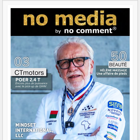
Paritana 2026. Madagascar rayonne, et ce sont des mains
jeunes qui tiennent la torche. Alors oui, on pourrait
s'arrêter là, applaudir et rentrer chez soi satisfait. Mais ce
serait passer à côté d'une chose essentielle. La fougue, ça
brûle fort — et parfois, ça brûle vite. Une flamme sans
direction peut éclairer autant qu'elle peut consumer. C'est
là que les aînés entrent en scène — pas pour reprendre le
gouvernail, mais pour montrer où sont les récifs. Les jeunes
ont la force, les vieux ont l'expérience, comme on dit. Ce
n'est pas un combat de générations — c'est une question
d'équipage. Partagez vos réussites, mais aussi vos échecs.
Surtout vos échecs, d'ailleurs — ils enseignent mieux que
n'importe quel manuel. À Madagascar, la barque avance.
Il faut juste s'assurer que tout le monde rame dans le
même sens.