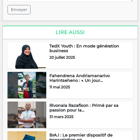
Envoyer
LIRE AUSSI
TedX Youth : En mode génération
business
20 juillet 2025
Fahendrena Andriamanarivo
Harintseheno : « Un jour...
11 mai 2025
Rivonala Razafison : Primé par sa
passion pour la...
31 mars 2025
BrA.I : Le premier dispositif de
transcription en...