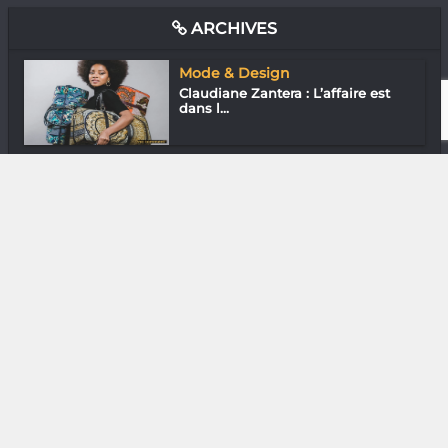
ARCHIVES
Mode & Design
Claudiane Zantera : L’affaire est
dans l...
Downtown
En ville avec Mihora
In & Out
Kiady Ravahatra : Plateforme pour
l’art
Media & Add-0n
L’E-sport malgache dans la cour
des gran...