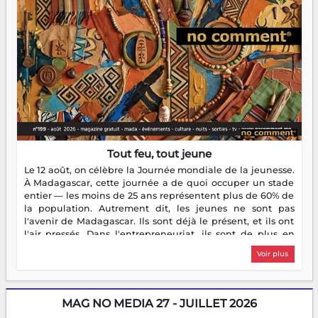
Tout feu, tout jeune
Le 12 août, on célèbre la Journée mondiale de la jeunesse.
À Madagascar, cette journée a de quoi occuper un stade
entier — les moins de 25 ans représentent plus de 60% de
la population. Autrement dit, les jeunes ne sont pas
l'avenir de Madagascar. Ils sont déjà le présent, et ils ont
l'air pressés. Dans l'entrepreneuriat, ils sont de plus en
plus nombreux à se lancer, à créer, à risquer — souvent
Voir plus
sans filet, souvent sans aide, mais toujours avec cette
énergie un peu folle qui fait qu'on se demande s'ils
dorment vraiment la nuit. En culture, les nouvelles sont
encore meilleures. Aina Rasamoelina vient de décrocher le
MAG NO MEDIA 27 - JUILLET 2026
Prix RFI Instrumental Afrique. Miangaly Elia rafle le Prix