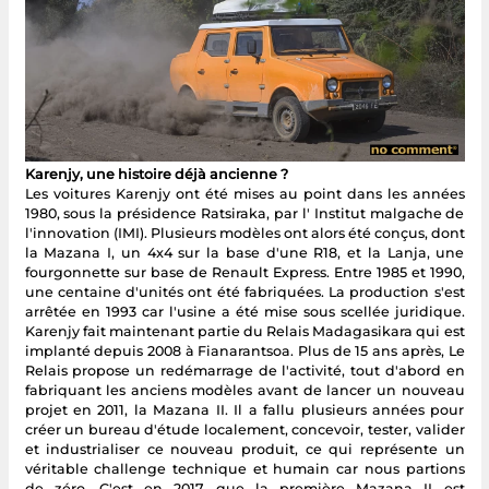
Karenjy, une histoire déjà ancienne ?
Les voitures Karenjy ont été mises au point dans les années
1980, sous la présidence Ratsiraka, par l' Institut malgache de
l'innovation (IMI). Plusieurs modèles ont alors été conçus, dont
la Mazana I, un 4x4 sur la base d'une R18, et la Lanja, une
fourgonnette sur base de Renault Express. Entre 1985 et 1990,
une centaine d'unités ont été fabriquées. La production s'est
arrêtée en 1993 car l'usine a été mise sous scellée juridique.
Karenjy fait maintenant partie du Relais Madagasikara qui est
implanté depuis 2008 à Fianarantsoa. Plus de 15 ans après, Le
Relais propose un redémarrage de l'activité, tout d'abord en
fabriquant les anciens modèles avant de lancer un nouveau
projet en 2011, la Mazana II. Il a fallu plusieurs années pour
créer un bureau d'étude localement, concevoir, tester, valider
et industrialiser ce nouveau produit, ce qui représente un
véritable challenge technique et humain car nous partions
de zéro. C'est en 2017 que la première Mazana II est