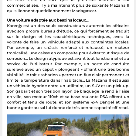
commercialisée. Il y a maintenant plus de soixante Mazana II
qui sillonnent quotidiennement Madagascar.
Une voiture adaptée aux besoins locaux…
Karenjy est un des seuls constructeurs automobiles africains
avec son propre bureau d'étude, ce qui forcément se traduit
sur le design et les caractéristiques techniques, avec la
volonté de faire un véhicule adapté aux contraintes locales.
Par exemple, un châssis renforcé et rehaussé, un moteur
tropicalisé, une caisse en composite pour éviter tout risque de
corrosion... Le design atypique est avant tout fonctionnel et au
service de l'utilisateur. Par exemple, un poste de conduite
surélevé avec un capot « plongeant » offrant une très bonne
visibilité, le toit « saharien » permet un flux d'air permanent et
limite la température dans l'habitacle... La Mazana II est aussi
un véhicule hybride entre un utilitaire, un SUV et un pick-up.
Son gabarit et son très bon rayon de braquage la rend à l'aise
en ville, son moteur 110ch et sa base roulante PSA offrent un
confort et tenu de route, et son système 4x4 Dangel et une
bonne garde au sol lui donne de très bonne capacité off-road.