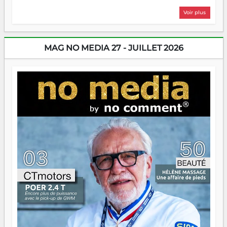
plus nombreux à se lancer, à créer, à risquer — souvent
Voir plus
sans filet, souvent sans aide, mais toujours avec cette
énergie un peu folle qui fait qu'on se demande s'ils
dorment vraiment la nuit. En culture, les nouvelles sont
encore meilleures. Aina Rasamoelina vient de décrocher le
MAG NO MEDIA 27 - JUILLET 2026
Prix RFI Instrumental Afrique. Miangaly Elia rafle le Prix
Paritana 2026. Madagascar rayonne, et ce sont des mains
jeunes qui tiennent la torche. Alors oui, on pourrait
s'arrêter là, applaudir et rentrer chez soi satisfait. Mais ce
serait passer à côté d'une chose essentielle. La fougue, ça
brûle fort — et parfois, ça brûle vite. Une flamme sans
direction peut éclairer autant qu'elle peut consumer. C'est
là que les aînés entrent en scène — pas pour reprendre le
gouvernail, mais pour montrer où sont les récifs. Les jeunes
ont la force, les vieux ont l'expérience, comme on dit. Ce
n'est pas un combat de générations — c'est une question
d'équipage. Partagez vos réussites, mais aussi vos échecs.
Surtout vos échecs, d'ailleurs — ils enseignent mieux que
n'importe quel manuel. À Madagascar, la barque avance.
Il faut juste s'assurer que tout le monde rame dans le
même sens.