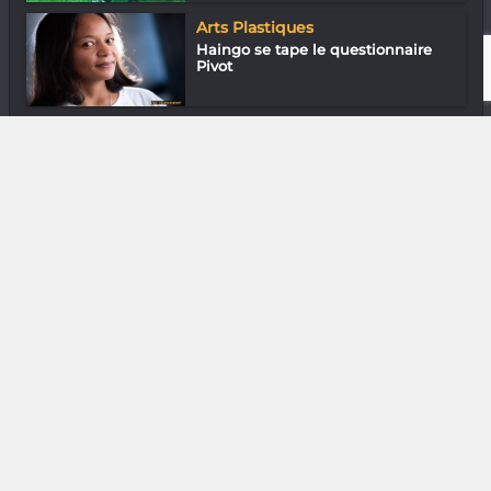
Arts Plastiques
Haingo se tape le questionnaire
Pivot
Loisirs & J’ai essayé
Laura Rasoanaivo Razafy « Je vise
les Je...
DIVERS