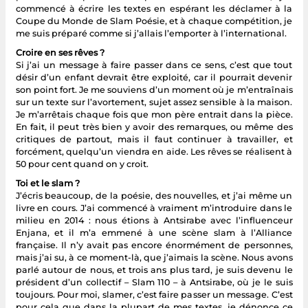
commencé à écrire les textes en espérant les déclamer à la
Coupe du Monde de Slam Poésie, et à chaque compétition, je
me suis préparé comme si j’allais l’emporter à l’international.
Croire en ses rêves ?
Si j’ai un message à faire passer dans ce sens, c’est que tout
désir d’un enfant devrait être exploité, car il pourrait devenir
son point fort. Je me souviens d’un moment où je m’entraînais
sur un texte sur l’avortement, sujet assez sensible à la maison.
Je m’arrêtais chaque fois que mon père entrait dans la pièce.
En fait, il peut très bien y avoir des remarques, ou même des
critiques de partout, mais il faut continuer à travailler, et
forcément, quelqu’un viendra en aide. Les rêves se réalisent à
50 pour cent quand on y croit.
Toi et le slam ?
J’écris beaucoup, de la poésie, des nouvelles, et j’ai même un
livre en cours. J’ai commencé à vraiment m’introduire dans le
milieu en 2014 : nous étions à Antsirabe avec l’influenceur
Enjana, et il m’a emmené à une scène slam à l’Alliance
française. Il n’y avait pas encore énormément de personnes,
mais j’ai su, à ce moment-là, que j’aimais la scène. Nous avons
parlé autour de nous, et trois ans plus tard, je suis devenu le
président d’un collectif – Slam 110 – à Antsirabe, où je le suis
toujours. Pour moi, slamer, c’est faire passer un message. C’est
pour cela que dans la plupart de mes textes, je dénonce ce