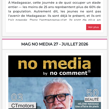
À Madagascar, cette journée a de quoi occuper un stade
entier — les moins de 25 ans représentent plus de 60% de
la population. Autrement dit, les jeunes ne sont pas
l'avenir de Madagascar. Ils sont déjà le présent, et ils ont
l'air pressés. Dans l'entrepreneuriat, ils sont de plus en
plus nombreux à se lancer, à créer, à risquer — souvent
Voir plus
sans filet, souvent sans aide, mais toujours avec cette
énergie un peu folle qui fait qu'on se demande s'ils
dorment vraiment la nuit. En culture, les nouvelles sont
encore meilleures. Aina Rasamoelina vient de décrocher le
MAG NO MEDIA 27 - JUILLET 2026
Prix RFI Instrumental Afrique. Miangaly Elia rafle le Prix
Paritana 2026. Madagascar rayonne, et ce sont des mains
jeunes qui tiennent la torche. Alors oui, on pourrait
s'arrêter là, applaudir et rentrer chez soi satisfait. Mais ce
serait passer à côté d'une chose essentielle. La fougue, ça
brûle fort — et parfois, ça brûle vite. Une flamme sans
direction peut éclairer autant qu'elle peut consumer. C'est
là que les aînés entrent en scène — pas pour reprendre le
gouvernail, mais pour montrer où sont les récifs. Les jeunes
ont la force, les vieux ont l'expérience, comme on dit. Ce
n'est pas un combat de générations — c'est une question
d'équipage. Partagez vos réussites, mais aussi vos échecs.
Surtout vos échecs, d'ailleurs — ils enseignent mieux que
n'importe quel manuel. À Madagascar, la barque avance.
Il faut juste s'assurer que tout le monde rame dans le