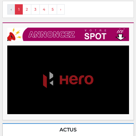
‹
1
2
3
4
5
›
ACTUS