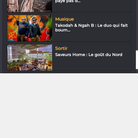
paye pas d...
Musique
Takodah & Ngah B : Le duo qui fait
boum...
Sortir
Saveurs Home : Le goût du Nord
Downtown
En ville avec Vivien Andriamazoro
DIVERS