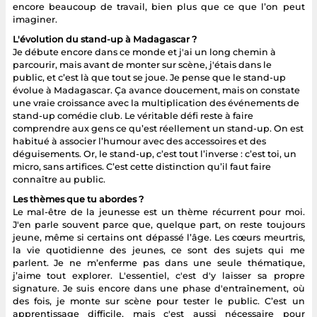
encore beaucoup de travail, bien plus que ce que l’on peut
imaginer.
L'évolution du stand-up à Madagascar ?
Je débute encore dans ce monde et j'ai un long chemin à
parcourir, mais avant de monter sur scène, j'étais dans le
public, et c’est là que tout se joue. Je pense que le stand-up
évolue à Madagascar. Ça avance doucement, mais on constate
une vraie croissance avec la multiplication des événements de
stand-up comédie club. Le véritable défi reste à faire
comprendre aux gens ce qu’est réellement un stand-up. On est
habitué à associer l’humour avec des accessoires et des
déguisements. Or, le stand-up, c’est tout l’inverse : c’est toi, un
micro, sans artifices. C’est cette distinction qu’il faut faire
connaître au public.
Les thèmes que tu abordes ?
Le mal-être de la jeunesse est un thème récurrent pour moi.
J'en parle souvent parce que, quelque part, on reste toujours
jeune, même si certains ont dépassé l’âge. Les cœurs meurtris,
la vie quotidienne des jeunes, ce sont des sujets qui me
parlent. Je ne m’enferme pas dans une seule thématique,
j’aime tout explorer. L'essentiel, c'est d'y laisser sa propre
signature. Je suis encore dans une phase d'entraînement, où
des fois, je monte sur scène pour tester le public. C’est un
apprentissage difficile, mais c'est aussi nécessaire pour