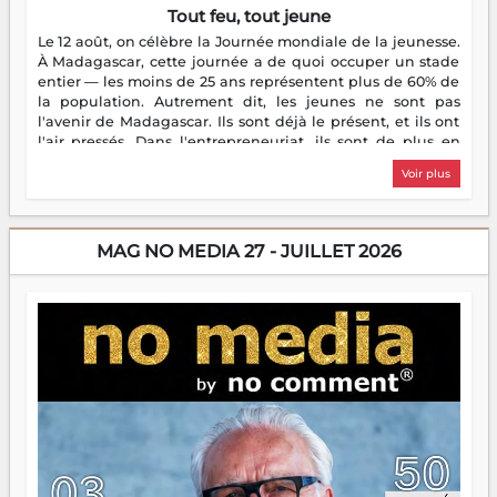
Tout feu, tout jeune
Le 12 août, on célèbre la Journée mondiale de la jeunesse.
À Madagascar, cette journée a de quoi occuper un stade
entier — les moins de 25 ans représentent plus de 60% de
la population. Autrement dit, les jeunes ne sont pas
l'avenir de Madagascar. Ils sont déjà le présent, et ils ont
l'air pressés. Dans l'entrepreneuriat, ils sont de plus en
plus nombreux à se lancer, à créer, à risquer — souvent
Voir plus
sans filet, souvent sans aide, mais toujours avec cette
énergie un peu folle qui fait qu'on se demande s'ils
dorment vraiment la nuit. En culture, les nouvelles sont
encore meilleures. Aina Rasamoelina vient de décrocher le
MAG NO MEDIA 27 - JUILLET 2026
Prix RFI Instrumental Afrique. Miangaly Elia rafle le Prix
Paritana 2026. Madagascar rayonne, et ce sont des mains
jeunes qui tiennent la torche. Alors oui, on pourrait
s'arrêter là, applaudir et rentrer chez soi satisfait. Mais ce
serait passer à côté d'une chose essentielle. La fougue, ça
brûle fort — et parfois, ça brûle vite. Une flamme sans
direction peut éclairer autant qu'elle peut consumer. C'est
là que les aînés entrent en scène — pas pour reprendre le
gouvernail, mais pour montrer où sont les récifs. Les jeunes
ont la force, les vieux ont l'expérience, comme on dit. Ce
n'est pas un combat de générations — c'est une question
d'équipage. Partagez vos réussites, mais aussi vos échecs.