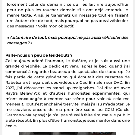
forcément celui de demain ; ce qui les fait rire aujourd'hui
peut ne plus les toucher demain s'ils ont déjà entendu le
même texte. Ainsi, je transmets un message tout en faisant
rire. Autant rire de tout, mais pourquoi ne pas aussi véhiculer
des messages ? Voilà mon objectif.
« Autant rire de tout, mais pourquoi ne pas aussi véhiculer des
messages ? »
Parle-nous un peu de tes débuts ?
J’ai toujours adoré l’humour, le théâtre, et je suis aussi une
grande cinéphile. Le déclic est venu après le bac, quand j’ai
commencé à regarder beaucoup de spectacles de stand-up. Je
fais partie de cette génération qui écoutait des cassettes de
Rabetsara et regardait des vidéos de Gad Elmaleh sur DVD. En
2023, j’ai découvert les stand-up malgaches. J’ai discuté avec
Raytra Belaw’Yck et d’autres humoristes expérimentés, qui
m’ont encouragée à monter sur scène pour voir où cela me
mènerait. Tout s’est enchaîné très vite, mais j’ai su m’adapter. Je
me souviens encore de ma première scène au CGM (Cercle
Germano-Malagasy) : je n’ai pas réussi à faire rire, mais le public
a été réceptif. En plus d’être humoriste, je suis mentor dans une
école.