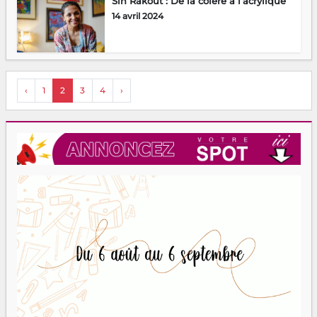
Sih Rakout : De la colère à l’acrylique
14 avril 2024
‹
1
2
3
4
›