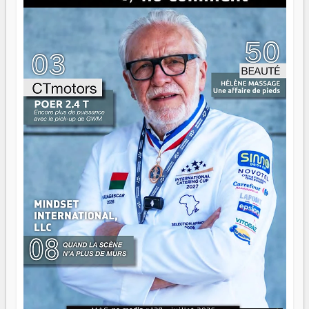
là que les aînés entrent en scène — pas pour reprendre le
gouvernail, mais pour montrer où sont les récifs. Les jeunes
ont la force, les vieux ont l'expérience, comme on dit. Ce
n'est pas un combat de générations — c'est une question
d'équipage. Partagez vos réussites, mais aussi vos échecs.
Surtout vos échecs, d'ailleurs — ils enseignent mieux que
n'importe quel manuel. À Madagascar, la barque avance.
Il faut juste s'assurer que tout le monde rame dans le
même sens.