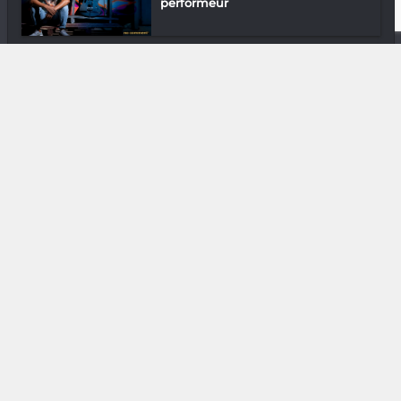
performeur
Arts Plastiques
Hary notre infographiste se tape le
ques...
Downtown
En ville avec Sckratty
Downtown
En ville avec Carine Razanajatovo
Gastronomie
Chef Lala du Grand Hôtel Urban