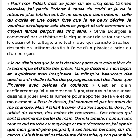
« Pour moi, l’idéal, c’est de jouer sur les cinq sens. L’année
dernière, j’ai perdu l’odorat à cause du covid et je ne le
retrouve plus totalement. Je ne sens que deux odeurs : celle
du cyprès et une odeur forte que je ne peux décrire. Je
voudrais développer cela dans ce projet et voir comment un
citoyen lamba perçoit ses cinq sens. »
Olivia Bourgois a
commencé par le théâtre et le cirque avant de se tourner vers
le dessin et le tuftage, une technique qui consiste à réaliser
des tapis en utilisant des fils à l’aide d’un pistolet à brins ou
d’un poinçon.
« Je ne dirais pas que je sais dessiner parce que cela relève de
la technique et d’être très précis. Mais je dessine à mon façon
en exploitant mon imaginaire. Je m’inspire beaucoup des
dessins animés. Je réalise des paysages, surtout des fleurs que
j’invente avec pleines de couleurs. »
C’est en plein
confinement qu’elle commence à projeter des néons sur ses
dessins, à jouer avec la lumière pour apporter de la vie et du
mouvement.
« Pour le dessin, j’ai commencé par les murs de
ma chambre. Mais il fallait trouver d’autres supports, donc j’ai
utilisé du carton, des boîtes de conserves… Des choses qui
sont facilement à porter de main. Dans la famille, nous aimons
tout ce qui touche au recyclage et tout récemment, j’ai appris
que mon grand-père peignait, à ses heures perdues, sur du
carton. Cela fait aussi partie de ma démarche, qu’on peut faire