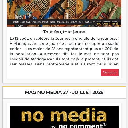
Tout feu, tout jeune
Le 12 août, on célèbre la Journée mondiale de la jeunesse.
À Madagascar, cette journée a de quoi occuper un stade
entier — les moins de 25 ans représentent plus de 60% de
la population. Autrement dit, les jeunes ne sont pas
l'avenir de Madagascar. Ils sont déjà le présent, et ils ont
l'air pressés. Dans l'entrepreneuriat, ils sont de plus en
plus nombreux à se lancer, à créer, à risquer — souvent
Voir plus
sans filet, souvent sans aide, mais toujours avec cette
énergie un peu folle qui fait qu'on se demande s'ils
dorment vraiment la nuit. En culture, les nouvelles sont
encore meilleures. Aina Rasamoelina vient de décrocher le
MAG NO MEDIA 27 - JUILLET 2026
Prix RFI Instrumental Afrique. Miangaly Elia rafle le Prix
Paritana 2026. Madagascar rayonne, et ce sont des mains
jeunes qui tiennent la torche. Alors oui, on pourrait
s'arrêter là, applaudir et rentrer chez soi satisfait. Mais ce
serait passer à côté d'une chose essentielle. La fougue, ça
brûle fort — et parfois, ça brûle vite. Une flamme sans
direction peut éclairer autant qu'elle peut consumer. C'est