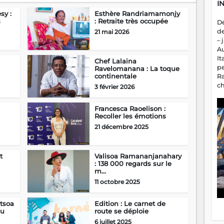
I
sy :
Esthère Randriamamonjy
s
: Retraite très occupée
D
d
21 mai 2026
– 
A
It
Chef Lalaina
p
Ravelomanana : La toque
continentale
R
c
3 février 2026
a
m
Francesca Raoelison :
fa
Recoller les émotions
es
21 décembre 2025
t
Valisoa Ramananjanahary
: 138 000 regards sur le
m...
11 octobre 2025
tsoa
Edition : Le carnet de
au
route se déploie
6 juillet 2025