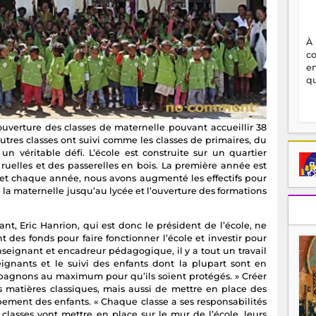
À
c
en
qu
’ouverture des classes de maternelle pouvant accueillir 38
utres classes ont suivi comme les classes de primaires, du
un véritable défi. L’école est construite sur un quartier
ruelles et des passerelles en bois. La première année est
et chaque année, nous avons augmenté les effectifs pour
e la maternelle jusqu’au lycée et l’ouverture des formations
t, Eric Hanrion, qui est donc le président de l’école, ne
nt des fonds pour faire fonctionner l’école et investir pour
nseignant et encadreur pédagogique, il y a tout un travail
nants et le suivi des enfants dont la plupart sont en
agnons au maximum pour qu’ils soient protégés. » Créer
s matières classiques, mais aussi de mettre en place des
ppement des enfants. « Chaque classe a ses responsabilités
s classes vont mettre en place sur le mur de l’école, leurs