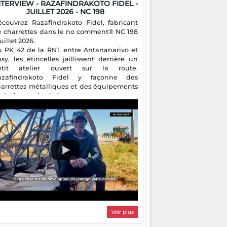
NTERVIEW - RAZAFINDRAKOTO FIDEL -
JUILLET 2026 - NC 198
écouvrez Razafindrakoto Fidel, fabricant
e charrettes dans le no comment® NC 198
juillet 2026.
u PK 42 de la RN1, entre Antananarivo et
asy, les étincelles jaillissent derrière un
etit atelier ouvert sur la route.
azafindrakoto Fidel y façonne des
harrettes métalliques et des équipements
gricoles destinés aux campagnes
algaches. Héritier d'un savoir-faire
milial, il perpétue un métier discret mais
sentiel.
Voir plus