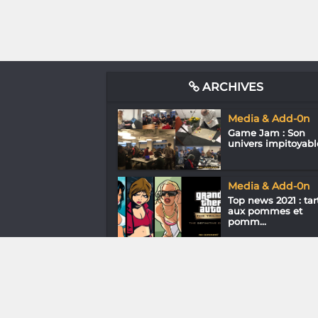
ARCHIVES
Media & Add-0n
Game Jam : Son
univers impitoyabl
Media & Add-0n
Top news 2021 : tar
aux pommes et
pomm...
Gastronomie
Manoa
Andrianjatovo du
Spirits Away