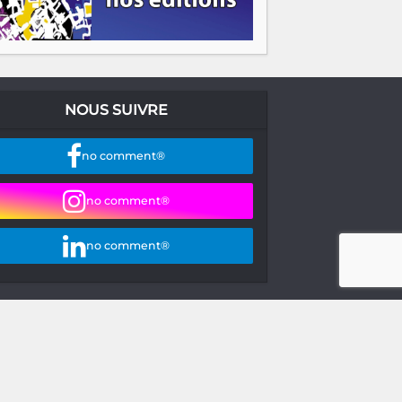
NOUS SUIVRE
no comment®
no comment®
no comment®