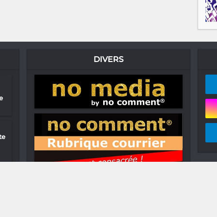
DIVERS
e
te