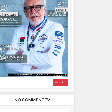
i, on pourrait s'arrêter là, applaudir et
ntrer chez soi satisfait. Mais ce serait
asser à côté d'une chose essentielle. La
ugue, ça brûle fort — et parfois, ça brûle
ite. Une flamme sans direction peut
lairer autant qu'elle peut consumer. C'est
à que les aînés entrent en scène — pas
our reprendre le gouvernail, mais pour
ntrer où sont les récifs. Les jeunes ont la
rce, les vieux ont l'expérience, comme on
t. Ce n'est pas un combat de générations
 c'est une question d'équipage. Partagez
s réussites, mais aussi vos échecs. Surtout
os échecs, d'ailleurs — ils enseignent
ieux que n'importe quel manuel. À
dagascar, la barque avance. Il faut juste
'assurer que tout le monde rame dans le
ême sens.
Voir plus
NO COMMENT TV