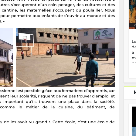
utres s’occuperont d’un coin potager, des cultures et des
a cantine, les maternelles s’occupent du poulailler. Nous
 pour permettre aux enfants de s’ouvrir au monde et des
. »
Le
de
a
m
de
ne
dé
l'
no
so
ssionnel est possible grâce aux formations d’apprentis, car
to
issent leur scolarité, risquent de ne pas trouver d’emploi et
f
c important qu’ils trouvent une place dans la société.
vr
es comme le métier de la cuisine, du bâtiment, de
s
vi
s, de les avoir vu grandir. Cette école, c’est une école de
Af
2
ma