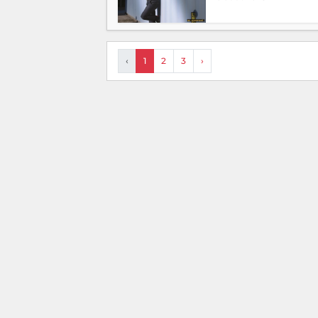
‹
1
2
3
›