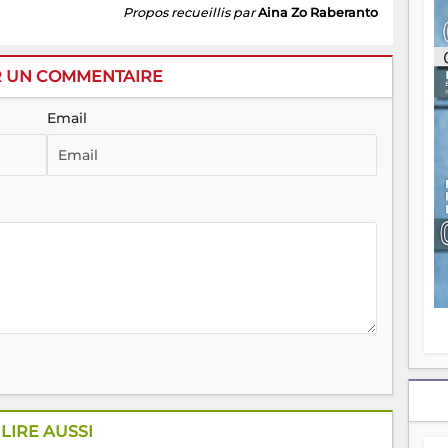
ou
Propos recueillis par
Aina Zo Raberanto
re
p
fo
R UN COMMENTAIRE
v
éc
Email
l
p
mo
fo
di
—
vo
v
m
Ma
s
m
LIRE AUSSI