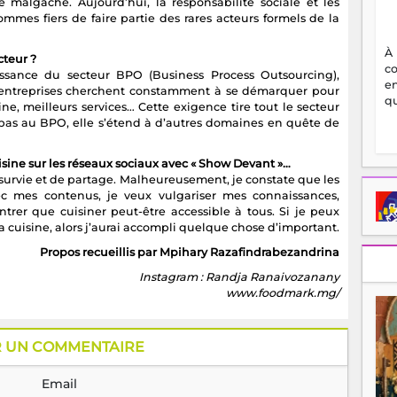
e malgache. Aujourd’hui, la responsabilité sociale et les
ommes fiers de faire partie des rares acteurs formels de la
À
cteur ?
c
oissance du secteur BPO (Business Process Outsourcing),
en
s entreprises cherchent constamment à se démarquer pour
qu
tine, meilleurs services… Cette exigence tire tout le secteur
 pas au BPO, elle s’étend à d’autres domaines en quête de
isine sur les réseaux sociaux avec « Show Devant »…
 survie et de partage. Malheureusement, je constate que les
c mes contenus, je veux vulgariser mes connaissances,
trer que cuisiner peut-être accessible à tous. Si je peux
a cuisine, alors j’aurai accompli quelque chose d’important.
Propos recueillis par Mpihary Razafindrabezandrina
Instagram : Randja Ranaivozanany
www.foodmark.mg/
R UN COMMENTAIRE
Email