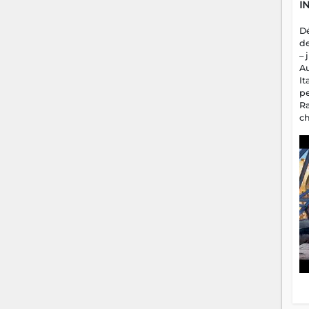
I
D
d
– 
A
It
p
R
c
a
m
fa
es