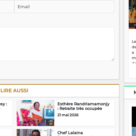
Le
de
a
m
de
ne
dé
l'
no
LIRE AUSSI
so
to
f
sy :
Esthère Randriamamonjy
vr
s
: Retraite très occupée
s
21 mai 2026
vi
Af
2
Chef Lalaina
ma