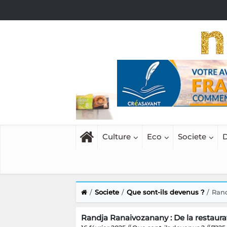
Culture
Eco
Societe
D
Societe
Que sont-ils devenus ?
Rand
Randja Ranaivozanany : De la restaura