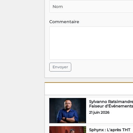
Commentaire
Envoyer
Sylvanno Ratsimandre
Faiseur d’Événement
21 juin 2026
Sphynx : L'après THT