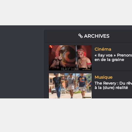
ARCHIVES
Cinéma
« Ilay voa » Prenon
en de la graine
Musique
The Revery : Du rê
à la (dure) réalité
Gastronomie
Farah Rabekijana 
La Compagnie des
Voy...