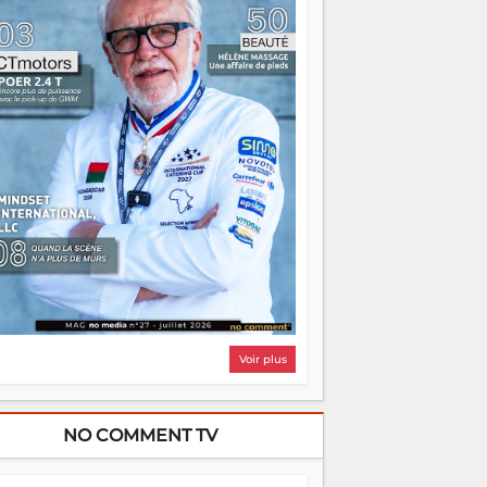
i, on pourrait s'arrêter là, applaudir et
ntrer chez soi satisfait. Mais ce serait
asser à côté d'une chose essentielle. La
ugue, ça brûle fort — et parfois, ça brûle
ite. Une flamme sans direction peut
lairer autant qu'elle peut consumer. C'est
à que les aînés entrent en scène — pas
our reprendre le gouvernail, mais pour
ntrer où sont les récifs. Les jeunes ont la
rce, les vieux ont l'expérience, comme on
t. Ce n'est pas un combat de générations
 c'est une question d'équipage. Partagez
s réussites, mais aussi vos échecs. Surtout
os échecs, d'ailleurs — ils enseignent
ieux que n'importe quel manuel. À
dagascar, la barque avance. Il faut juste
'assurer que tout le monde rame dans le
ême sens.
Voir plus
NO COMMENT TV