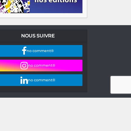
NOUS SUIVRE
no comment®
no comment®
no comment®