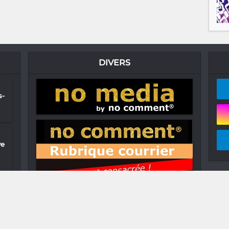
DIVERS
s-
ve
de