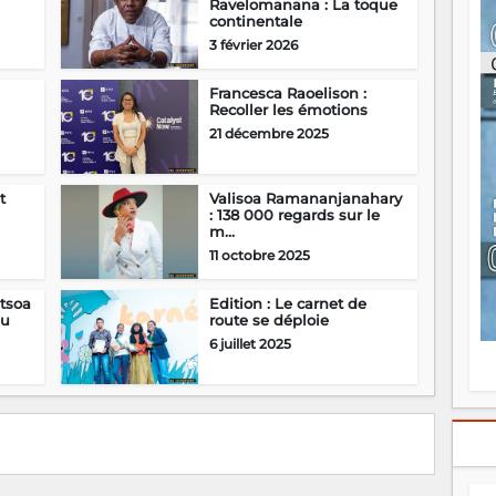
Ravelomanana : La toque
ou
continentale
re
3 février 2026
p
fo
Francesca Raoelison :
v
Recoller les émotions
éc
l
21 décembre 2025
p
mo
fo
t
Valisoa Ramananjanahary
di
: 138 000 regards sur le
m...
—
vo
11 octobre 2025
v
m
tsoa
Edition : Le carnet de
Ma
au
route se déploie
s
6 juillet 2025
m