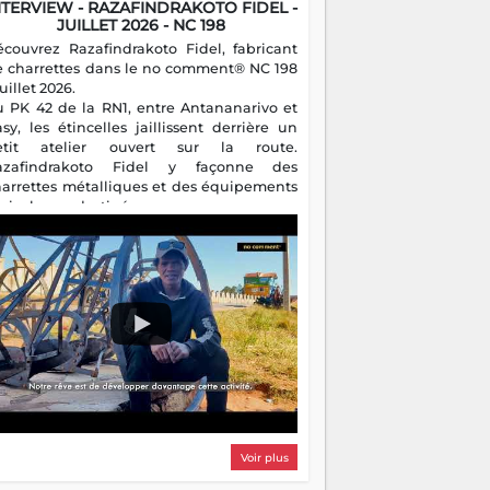
NTERVIEW - RAZAFINDRAKOTO FIDEL -
JUILLET 2026 - NC 198
écouvrez Razafindrakoto Fidel, fabricant
e charrettes dans le no comment® NC 198
juillet 2026.
u PK 42 de la RN1, entre Antananarivo et
asy, les étincelles jaillissent derrière un
etit atelier ouvert sur la route.
azafindrakoto Fidel y façonne des
harrettes métalliques et des équipements
gricoles destinés aux campagnes
algaches. Héritier d'un savoir-faire
milial, il perpétue un métier discret mais
sentiel.
Voir plus