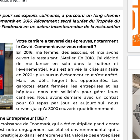
vues // Nc : 181
pour ses exploits culinaires, a parcouru un long chemin
omment® en 2016. Récemment sacré lauréat du Trophée du
er Foodmark en un acteur incontournable de la restauration
Votre carrière a traversé des épreuves, notamment
le Covid. Comment avez-vous rebondi ?
En 2016, ma femme, des associés, et moi avons
ouvert le restaurant L’Atelier. En 2018, j’ai décidé
de me lancer en solo dans le traiteur et
l’événementiel. Puis est arrivée la crise sanitaire
en 2020 : plus aucun événement, tout s’est arrêté.
Mais les défis forgent les opportunités. Les
gargotes étant fermées, les entreprises et les
hôpitaux nous ont sollicités pour gérer leurs
cantines. Nous avons démarré avec un contrat
pour 60 repas par jour, et aujourd’hui, nous
servons jusqu’à 3000 couverts quotidiennement.
ne Entrepreneur (TJE) ?
 croissance de Foodmark, qui a été multipliée par dix entre
c’est notre engagement sociétal et environnemental qui a
 prestigieux dans l’entrepreneuriat, valorise des entreprises