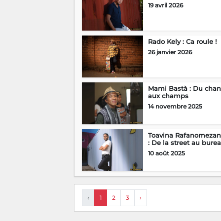
19 avril 2026
Rado Kely : Ca roule !
26 janvier 2026
Mami Bastà : Du chan
aux champs
14 novembre 2025
Toavina Rafanomezan
: De la street au bure
10 août 2025
‹
1
2
3
›