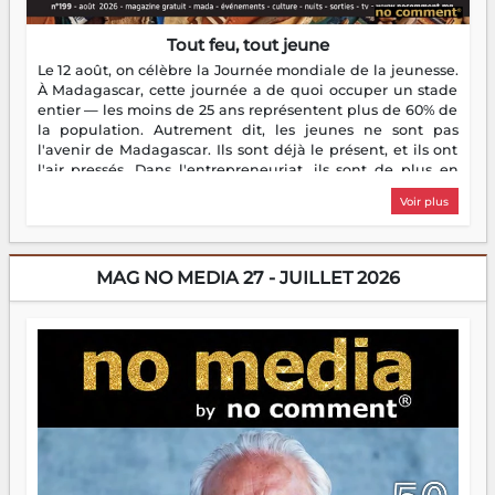
Tout feu, tout jeune
Le 12 août, on célèbre la Journée mondiale de la jeunesse.
À Madagascar, cette journée a de quoi occuper un stade
entier — les moins de 25 ans représentent plus de 60% de
la population. Autrement dit, les jeunes ne sont pas
l'avenir de Madagascar. Ils sont déjà le présent, et ils ont
l'air pressés. Dans l'entrepreneuriat, ils sont de plus en
plus nombreux à se lancer, à créer, à risquer — souvent
Voir plus
sans filet, souvent sans aide, mais toujours avec cette
énergie un peu folle qui fait qu'on se demande s'ils
dorment vraiment la nuit. En culture, les nouvelles sont
encore meilleures. Aina Rasamoelina vient de décrocher le
MAG NO MEDIA 27 - JUILLET 2026
Prix RFI Instrumental Afrique. Miangaly Elia rafle le Prix
Paritana 2026. Madagascar rayonne, et ce sont des mains
jeunes qui tiennent la torche. Alors oui, on pourrait
s'arrêter là, applaudir et rentrer chez soi satisfait. Mais ce
serait passer à côté d'une chose essentielle. La fougue, ça
brûle fort — et parfois, ça brûle vite. Une flamme sans
direction peut éclairer autant qu'elle peut consumer. C'est
là que les aînés entrent en scène — pas pour reprendre le
gouvernail, mais pour montrer où sont les récifs. Les jeunes
ont la force, les vieux ont l'expérience, comme on dit. Ce
n'est pas un combat de générations — c'est une question