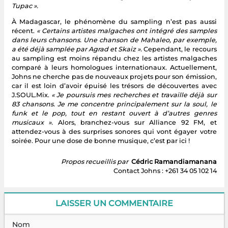
Tupac ».
À Madagascar, le phénomène du sampling n’est pas aussi
récent.
« Certains artistes malgaches ont intégré des samples
dans leurs chansons. Une chanson de Mahaleo, par exemple,
a été déjà samplée par Agrad et Skaiz ».
Cependant, le recours
au sampling est moins répandu chez les artistes malgaches
comparé à leurs homologues internationaux. Actuellement,
Johns ne cherche pas de nouveaux projets pour son émission,
car il est loin d’avoir épuisé les trésors de découvertes avec
J.SOUL.Mix.
« Je poursuis mes recherches et travaille déjà sur
83 chansons. Je me concentre principalement sur la soul, le
funk et le pop, tout en restant ouvert à d’autres genres
musicaux ».
Alors, branchez-vous sur Alliance 92 FM, et
attendez-vous à des surprises sonores qui vont égayer votre
soirée. Pour une dose de bonne musique, c’est par ici !
Propos recueillis par
Cédric Ramandiamanana
Contact Johns : +261 34 05 102 14
LAISSER UN COMMENTAIRE
Nom