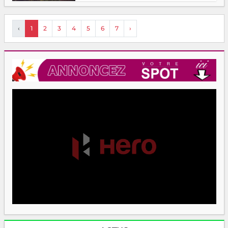
‹
1
2
3
4
5
6
7
›