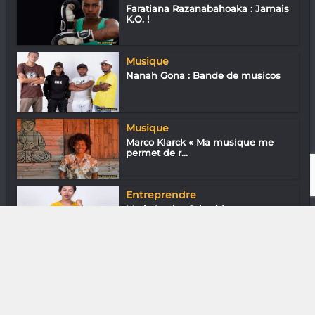
Faratiana Razanabahoaka : Jamais
K.O. !
Musique
Nanah Gona : Bande de musicos
Musique
Marco Klarck « Ma musique me
permet de r...
Entreprendre
Marie Louise Schmidt
Rasoamanahirana « U...
DIVERS