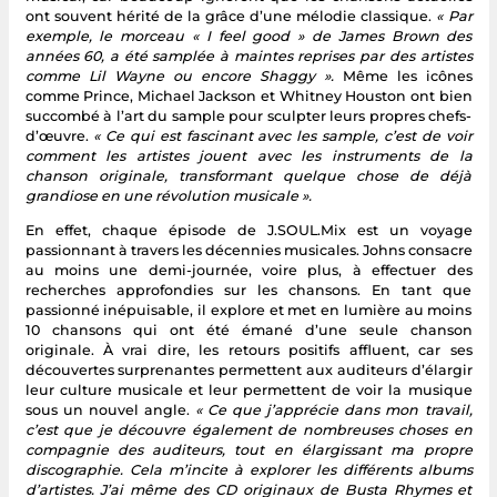
ont souvent hérité de la grâce d’une mélodie classique.
« Par
exemple, le morceau « I feel good » de James Brown des
années 60, a été samplée à maintes reprises par des artistes
comme Lil Wayne ou encore Shaggy ».
Même les icônes
comme Prince, Michael Jackson et Whitney Houston ont bien
succombé à l’art du sample pour sculpter leurs propres chefs-
d’œuvre.
« Ce qui est fascinant avec les sample, c’est de voir
comment les artistes jouent avec les instruments de la
chanson originale, transformant quelque chose de déjà
grandiose en une révolution musicale ».
En effet, chaque épisode de J.SOUL.Mix est un voyage
passionnant à travers les décennies musicales. Johns consacre
au moins une demi-journée, voire plus, à effectuer des
recherches approfondies sur les chansons. En tant que
passionné inépuisable, il explore et met en lumière au moins
10 chansons qui ont été émané d’une seule chanson
originale. À vrai dire, les retours positifs affluent, car ses
découvertes surprenantes permettent aux auditeurs d’élargir
leur culture musicale et leur permettent de voir la musique
sous un nouvel angle.
« Ce que j’apprécie dans mon travail,
c’est que je découvre également de nombreuses choses en
compagnie des auditeurs, tout en élargissant ma propre
discographie. Cela m’incite à explorer les différents albums
d’artistes. J’ai même des CD originaux de Busta Rhymes et