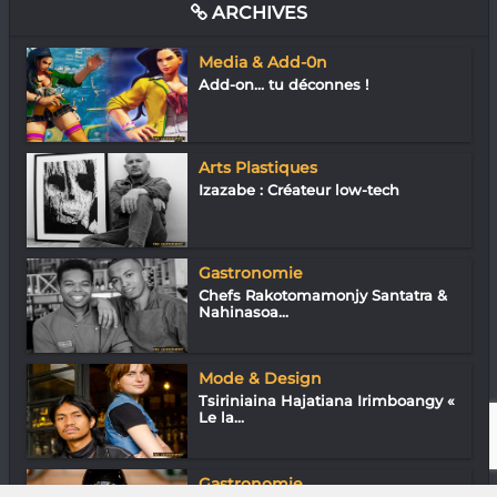
ARCHIVES
Media & Add-0n
Add-on… tu déconnes !
Arts Plastiques
Izazabe : Créateur low-tech
Gastronomie
Chefs Rakotomamonjy Santatra &
Nahinasoa...
Mode & Design
Tsiriniaina Hajatiana Irimboangy «
Le la...
Gastronomie