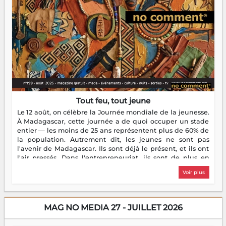
Tout feu, tout jeune
Le 12 août, on célèbre la Journée mondiale de la jeunesse.
À Madagascar, cette journée a de quoi occuper un stade
entier — les moins de 25 ans représentent plus de 60% de
la population. Autrement dit, les jeunes ne sont pas
l'avenir de Madagascar. Ils sont déjà le présent, et ils ont
l'air pressés. Dans l'entrepreneuriat, ils sont de plus en
plus nombreux à se lancer, à créer, à risquer — souvent
Voir plus
sans filet, souvent sans aide, mais toujours avec cette
énergie un peu folle qui fait qu'on se demande s'ils
dorment vraiment la nuit. En culture, les nouvelles sont
encore meilleures. Aina Rasamoelina vient de décrocher le
MAG NO MEDIA 27 - JUILLET 2026
Prix RFI Instrumental Afrique. Miangaly Elia rafle le Prix
Paritana 2026. Madagascar rayonne, et ce sont des mains