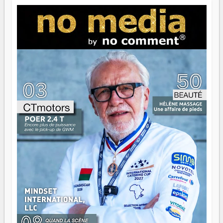
jeunes qui tiennent la torche. Alors oui, on pourrait
s'arrêter là, applaudir et rentrer chez soi satisfait. Mais ce
serait passer à côté d'une chose essentielle. La fougue, ça
brûle fort — et parfois, ça brûle vite. Une flamme sans
direction peut éclairer autant qu'elle peut consumer. C'est
là que les aînés entrent en scène — pas pour reprendre le
gouvernail, mais pour montrer où sont les récifs. Les jeunes
ont la force, les vieux ont l'expérience, comme on dit. Ce
n'est pas un combat de générations — c'est une question
d'équipage. Partagez vos réussites, mais aussi vos échecs.
Surtout vos échecs, d'ailleurs — ils enseignent mieux que
n'importe quel manuel. À Madagascar, la barque avance.
Il faut juste s'assurer que tout le monde rame dans le
même sens.