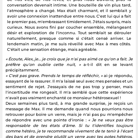
conversation devenait intime. Une bouteille de vin plus tard,
l'atmosphère a changé. Max était charmant, et il semblait y
avoir une connexion inattendue entre nous. C'est lui qui a fait
le premier pas, m'embrassant timidement. J'étais surpris, mais
curieux. Nous avons fini par coucher ensemble, mélangeant
désir et exploration de l'inconnu. Tout semblait se dérouler
naturellement, presque comme si c'était censé arriver. Le
lendemain matin, je me suis réveillé avec Max à mes côtés.
C'était une sensation étrange, mais agréable.
« Écoute, Alex, je… je crois que je n'ai pas aimé ce qu'on a fait. Je
préfère qu'on oublie cette nuit, »
a-t-il dit en se levant
précipitamment.
« C'est pas grave. Prends le temps de réfléchir, »
ai-je répondu,
essayant de le rassurer. Il m'a laissé seul avec mes pensées et un
sentiment de rejet. J'essayais de ne pas trop y penser, mais
l'incertitude me rongeait. Il m'a semblé que cette expérience
n'avait pas vraiment enchanté ce monsieur hétérosexuel !
Deux semaines plus tard, à ma grande surprise, je reçois un
message de Max. Il me demande quand nous pourrions nous
retrouver pour boire un verre, mais je n'ai pas pu m'empêcher
de répondre avec une pointe d'ironie :
« Je ne veux pas être
responsable de tes états d'âme. Si tu t'identifies toujours
comme hétéro, je te recommande vivement de te tenir à l'écart
des bars et de prendre plutôt un verre avec tes potes hétéros.