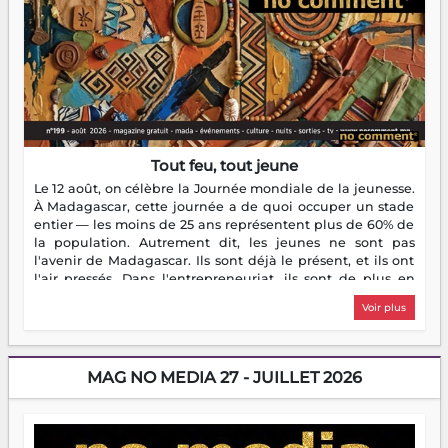
Tout feu, tout jeune
Le 12 août, on célèbre la Journée mondiale de la jeunesse.
À Madagascar, cette journée a de quoi occuper un stade
entier — les moins de 25 ans représentent plus de 60% de
la population. Autrement dit, les jeunes ne sont pas
l'avenir de Madagascar. Ils sont déjà le présent, et ils ont
l'air pressés. Dans l'entrepreneuriat, ils sont de plus en
plus nombreux à se lancer, à créer, à risquer — souvent
Voir plus
sans filet, souvent sans aide, mais toujours avec cette
énergie un peu folle qui fait qu'on se demande s'ils
dorment vraiment la nuit. En culture, les nouvelles sont
encore meilleures. Aina Rasamoelina vient de décrocher le
MAG NO MEDIA 27 - JUILLET 2026
Prix RFI Instrumental Afrique. Miangaly Elia rafle le Prix
Paritana 2026. Madagascar rayonne, et ce sont des mains
jeunes qui tiennent la torche. Alors oui, on pourrait
s'arrêter là, applaudir et rentrer chez soi satisfait. Mais ce