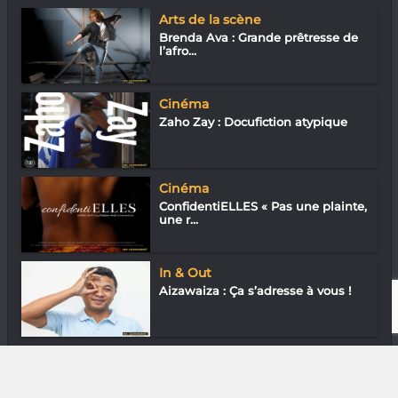
Arts de la scène
Brenda Ava : Grande prêtresse de
l’afro...
Cinéma
Zaho Zay : Docufiction atypique
Cinéma
ConfidentiELLES « Pas une plainte,
une r...
In & Out
Aizawaiza : Ça s’adresse à vous !
Arts Plastiques
Naty Kaly : Embellir la rue