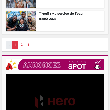
Tinerji : Au service de l’eau
8 août 2025
‹
1
2
3
›