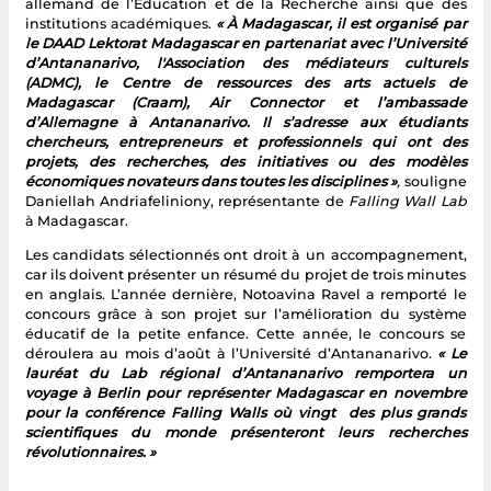
allemand de l’Éducation et de la Recherche ainsi que des
institutions académiques.
« À Madagascar, il est organisé par
le DAAD Lektorat Madagascar en partenariat avec l’Université
d’Antananarivo, l'Association des médiateurs culturels
(ADMC), le Centre de ressources des arts actuels de
Madagascar (Craam), Air Connector et l’ambassade
d’Allemagne à Antananarivo. Il s’adresse aux étudiants
chercheurs, entrepreneurs et professionnels qui ont des
projets, des recherches, des initiatives ou des modèles
économiques novateurs dans toutes les disciplines »
,
souligne
Daniellah Andriafeliniony, représentante de
Falling Wall Lab
à Madagascar.
Les candidats sélectionnés ont droit à un accompagnement,
car ils doivent présenter un résumé du projet de trois minutes
en anglais. L’année dernière, Notoavina Ravel a remporté le
concours grâce à son projet sur l’amélioration du système
éducatif de la petite enfance. Cette année, le concours se
déroulera au mois d’août à l’Université d’Antananarivo.
« Le
lauréat du Lab régional d’Antananarivo remportera un
voyage à Berlin pour représenter Madagascar en novembre
pour la conférence Falling Walls où vingt des plus grands
scientifiques du monde présenteront leurs recherches
révolutionnaires. »