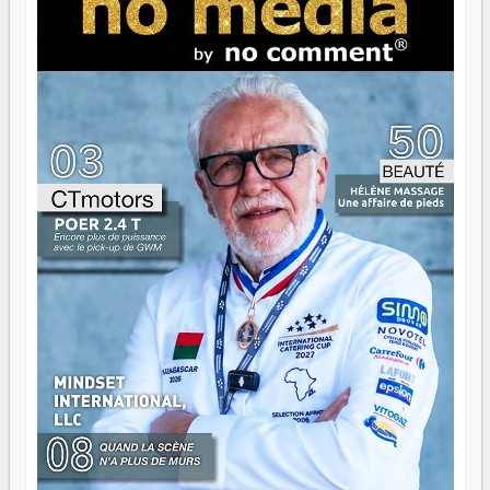
serait passer à côté d'une chose essentielle. La fougue, ça
brûle fort — et parfois, ça brûle vite. Une flamme sans
direction peut éclairer autant qu'elle peut consumer. C'est
là que les aînés entrent en scène — pas pour reprendre le
gouvernail, mais pour montrer où sont les récifs. Les jeunes
ont la force, les vieux ont l'expérience, comme on dit. Ce
n'est pas un combat de générations — c'est une question
d'équipage. Partagez vos réussites, mais aussi vos échecs.
Surtout vos échecs, d'ailleurs — ils enseignent mieux que
n'importe quel manuel. À Madagascar, la barque avance.
Il faut juste s'assurer que tout le monde rame dans le
même sens.