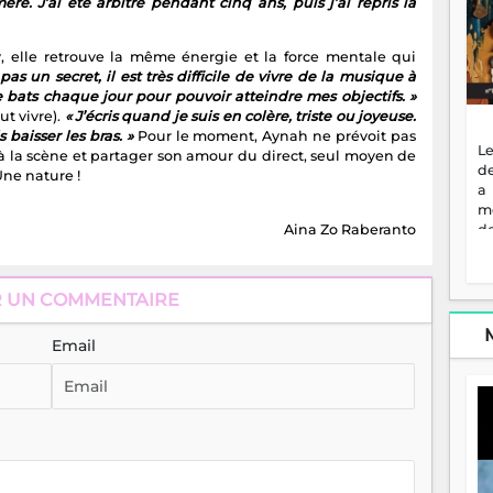
re. J’ai été arbitre pendant cinq ans, puis j’ai repris la
 elle retrouve la même énergie et la force mentale qui
 pas un secret, il est très difficile de vivre de la musique à
e bats chaque jour pour pouvoir atteindre mes objectifs. »
aut vivre).
« J’écris quand je suis en colère, triste ou joyeuse.
 baisser les bras. »
Pour le moment, Aynah ne prévoit pas
Le
r à la scène et partager son amour du direct, seul moyen de
de
ne nature !
a
m
de
Aina Zo Raberanto
ne
dé
l'
R UN COMMENTAIRE
no
so
Email
to
f
vr
s
vi
Af
2
ma