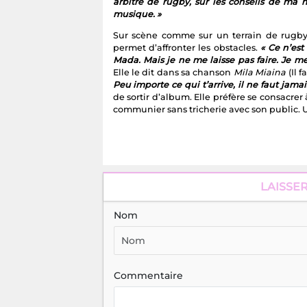
arbitre de rugby, sur les conseils de ma mè
musique. »
Sur scène comme sur un terrain de rugby,
permet d’affronter les obstacles.
« Ce n’est
Mada. Mais je ne me laisse pas faire. Je m
Elle le dit dans sa chanson
Mila Miaina
(Il f
Peu importe ce qui t’arrive, il ne faut jamais
de sortir d’album. Elle préfère se consacre
communier sans tricherie avec son public. U
LAISSE
Nom
Commentaire