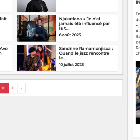
I
D
fait
Njakatiana « Je n’ai
d
jamais été influencé par
– 
la t...
A
6 août 2023
It
p
R
 Avo
Sandrine Ramamonjisoa :
n
Quand le jazz rencontre
c
le...
a
m
10 juillet 2023
fa
es
10
11
›