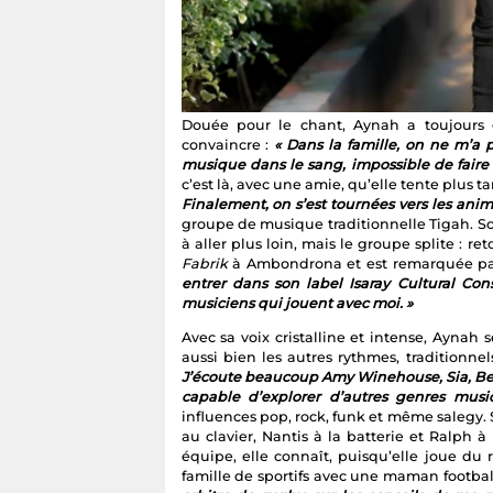
Douée pour le chant, Aynah a toujours g
convaincre :
« Dans la famille, on ne m’a pa
musique dans le sang, impossible de faire 
c’est là, avec une amie, qu’elle tente plus
Finalement, on s’est tournées vers les ani
groupe de musique traditionnelle Tigah. Son
à aller plus loin, mais le groupe splite : r
Fabrik
à Ambondrona et est remarquée pa
entrer dans son label Isaray Cultural Con
musiciens qui jouent avec moi. »
Avec sa voix cristalline et intense, Aynah 
aussi bien les autres rythmes, traditionn
J’écoute beaucoup Amy Winehouse, Sia, Beyo
capable d’explorer d’autres genres musi
influences pop, rock, funk et même salegy. 
au clavier, Nantis à la batterie et Ralph 
équipe, elle connaît, puisqu’elle joue du r
famille de sportifs avec une maman footba