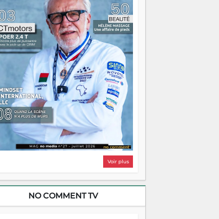
i, on pourrait s'arrêter là, applaudir et
ntrer chez soi satisfait. Mais ce serait
asser à côté d'une chose essentielle. La
ugue, ça brûle fort — et parfois, ça brûle
ite. Une flamme sans direction peut
lairer autant qu'elle peut consumer. C'est
à que les aînés entrent en scène — pas
our reprendre le gouvernail, mais pour
ntrer où sont les récifs. Les jeunes ont la
rce, les vieux ont l'expérience, comme on
t. Ce n'est pas un combat de générations
 c'est une question d'équipage. Partagez
s réussites, mais aussi vos échecs. Surtout
os échecs, d'ailleurs — ils enseignent
ieux que n'importe quel manuel. À
dagascar, la barque avance. Il faut juste
'assurer que tout le monde rame dans le
ême sens.
Voir plus
NO COMMENT TV