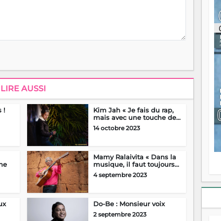
ou
re
p
fo
v
éc
l
p
mo
fo
LIRE AUSSI
di
—
 !
Kim Jah « Je fais du rap,
vo
mais avec une touche de...
v
14 octobre 2023
m
Ma
s
Mamy Ralaivita « Dans la
m
he
musique, il faut toujours...
4 septembre 2023
ux
Do-Be : Monsieur voix
2 septembre 2023