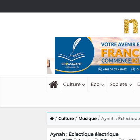
Culture
Eco
Societe
D
Culture
Musique
Aynah : Éclectique
Aynah : Éclectique électrique