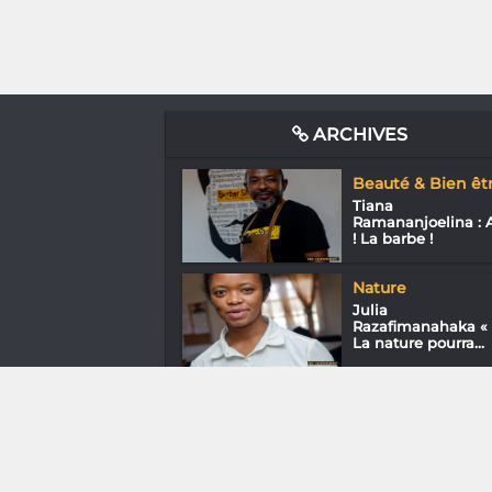
ARCHIVES
Beauté & Bien êt
Tiana
Ramananjoelina : 
! La barbe !
Nature
Julia
Razafimanahaka «
La nature pourra...
Arts de la scène
Gasy Stand Uppers 
On va bien rigoler !