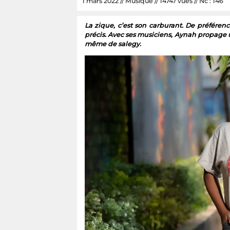
1 mars 2022 // Musique // 14747 vues // Nc : 146
La zique, c’est son carburant. De préférenc
précis. Avec ses musiciens, Aynah propage
même de salegy.