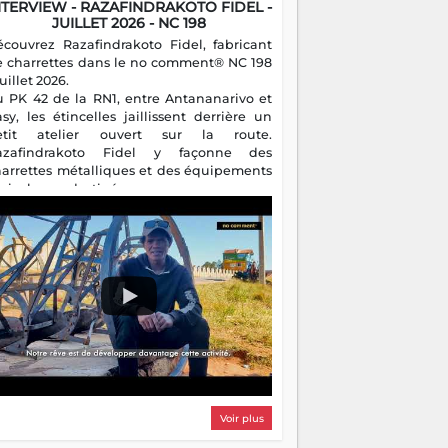
NTERVIEW - RAZAFINDRAKOTO FIDEL -
JUILLET 2026 - NC 198
écouvrez Razafindrakoto Fidel, fabricant
e charrettes dans le no comment® NC 198
juillet 2026.
u PK 42 de la RN1, entre Antananarivo et
asy, les étincelles jaillissent derrière un
etit atelier ouvert sur la route.
azafindrakoto Fidel y façonne des
harrettes métalliques et des équipements
gricoles destinés aux campagnes
algaches. Héritier d'un savoir-faire
milial, il perpétue un métier discret mais
sentiel.
Voir plus