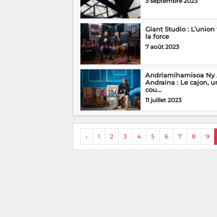
3 septembre 2023
Giant Studio : L’union 
la force
7 août 2023
Andriamihamisoa Ny
Andraina : Le cajon, u
cou...
11 juillet 2023
‹
1
2
3
4
5
6
7
8
9