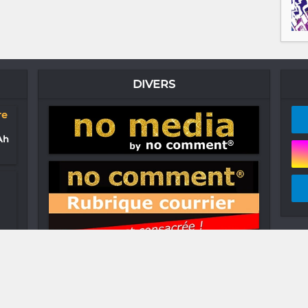
DIVERS
re
Ah
: