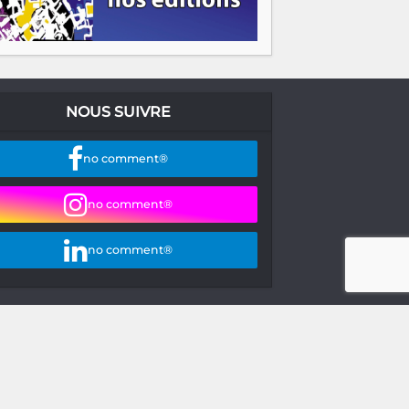
NOUS SUIVRE
no comment®
no comment®
no comment®