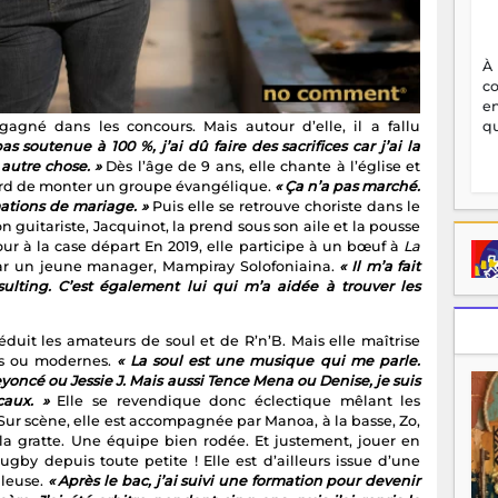
À
c
en
agné dans les concours. Mais autour d’elle, il a fallu
qu
s soutenue à 100 %, j’ai dû faire des sacrifices car j’ai la
autre chose. »
Dès l’âge de 9 ans, elle chante à l’église et
 tard de monter un groupe évangélique.
« Ça n’a pas marché.
mations de mariage. »
Puis elle se retrouve choriste dans le
 guitariste, Jacquinot, la prend sous son aile et la pousse
etour à la case départ En 2019, elle participe à un bœuf à
La
r un jeune manager, Mampiray Solofoniaina.
« Il m’a fait
sulting. C’est également lui qui m’a aidée à trouver les
séduit les amateurs de soul et de R’n’B. Mais elle maîtrise
els ou modernes.
« La soul est une musique qui me parle.
ncé ou Jessie J. Mais aussi Tence Mena ou Denise, je suis
caux. »
Elle se revendique donc éclectique mêlant les
Sur scène, elle est accompagnée par Manoa, à la basse, Zo,
à la gratte. Une équipe bien rodée. Et justement, jouer en
ugby depuis toute petite ! Elle est d’ailleurs issue d’une
lleuse.
« Après le bac, j’ai suivi une formation pour devenir