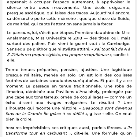
apprenait à occuper l’espace autrement, à apprivoiser le
silence entre deux mouvements. Une école exigeante,
presque ascétique, qui laisse des traces. Aujourd’hui encore,
sa démarche porte cette mémoire : quelque chose de fluide,
de maîtrisé, qui capte l’attention sans jamais la forcer.
Le parcours, lui, s’écrit par étapes. Première dauphine de Miss
Analamanga, Miss Universitaire 2018 — des titres, oui, mais
surtout des paliers. Puis vient le grand saut : le Cambodge.
Sans équipe pléthorique ni styliste attitré.
« J’ai tout fait de A à
Z. J’étais ma propre styliste, ma propre maquilleuse »
, confie-t-
elle.
Trente tenues préparées, pensées, ajustées. Une logistique
presque militaire, menée en solo. On est loin des coulisses
feutrées de certaines candidates suréquipées. Et puis il y a ce
moment. Le passage en tenue traditionnelle. Une robe de
l’Imerina, dénichée aux Pavillons d’Analakely, prolongée par
une cape aux tons terreux, ornée de coquillages — comme un
écho discret aux rivages malgaches. Le résultat ? Une
silhouette qui raconte une histoire.
« Beaucoup sont devenus
fans de la Grande Île grâce à ce défilé »
, glisse-t-elle. On veut
bien la croire.
horaires imprévisibles, ses critiques aussi, parfois féroces.
« Je
transforme tout en carburant »
, dit-elle. Une formule qu’on