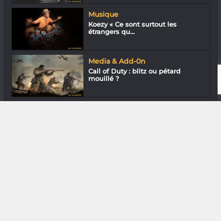
Musique
Koezy « Ce sont surtout les
étrangers qu...
Media & Add-0n
Call of Duty : blitz ou pétard
mouillé ?
Arts de la scène
Sandy Ravahimanana : Le sens de
la danse
DIVERS