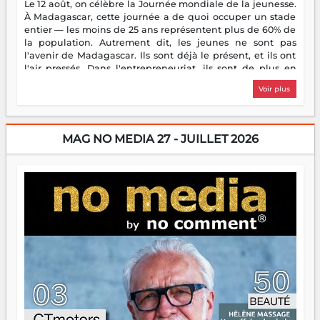
Le 12 août, on célèbre la Journée mondiale de la jeunesse.
À Madagascar, cette journée a de quoi occuper un stade
entier — les moins de 25 ans représentent plus de 60% de
la population. Autrement dit, les jeunes ne sont pas
l'avenir de Madagascar. Ils sont déjà le présent, et ils ont
l'air pressés. Dans l'entrepreneuriat, ils sont de plus en
plus nombreux à se lancer, à créer, à risquer — souvent
Voir plus
sans filet, souvent sans aide, mais toujours avec cette
énergie un peu folle qui fait qu'on se demande s'ils
dorment vraiment la nuit. En culture, les nouvelles sont
encore meilleures. Aina Rasamoelina vient de décrocher le
MAG NO MEDIA 27 - JUILLET 2026
Prix RFI Instrumental Afrique. Miangaly Elia rafle le Prix
Paritana 2026. Madagascar rayonne, et ce sont des mains
jeunes qui tiennent la torche. Alors oui, on pourrait
s'arrêter là, applaudir et rentrer chez soi satisfait. Mais ce
serait passer à côté d'une chose essentielle. La fougue, ça
brûle fort — et parfois, ça brûle vite. Une flamme sans
direction peut éclairer autant qu'elle peut consumer. C'est
là que les aînés entrent en scène — pas pour reprendre le
gouvernail, mais pour montrer où sont les récifs. Les jeunes
ont la force, les vieux ont l'expérience, comme on dit. Ce
n'est pas un combat de générations — c'est une question
d'équipage. Partagez vos réussites, mais aussi vos échecs.
Surtout vos échecs, d'ailleurs — ils enseignent mieux que
n'importe quel manuel. À Madagascar, la barque avance.