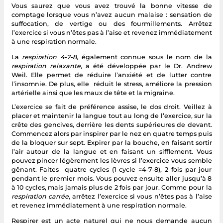
Vous saurez que vous avez trouvé la bonne vitesse de
comptage lorsque vous n’avez aucun malaise : sensation de
suffocation, de vertige ou des fourmillements. Arrêtez
l’exercice si vous n’êtes pas à l’aise et revenez immédiatement
à une respiration normale.
La
respiration 4-7-8
, également connue sous le nom de la
respiration relaxante
, a été développée par le Dr. Andrew
Weil. Elle permet de réduire l’anxiété et de lutter contre
l’insomnie. De plus, elle réduit le stress, améliore la pression
artérielle ainsi que les maux de tête et la migraine.
L’exercice se fait de préférence assise, le dos droit. Veillez à
placer et maintenir la langue tout au long de l’exercice, sur la
crête des gencives, derrière les dents supérieures de devant.
Commencez alors par inspirer par le nez en quatre temps puis
de la bloquer sur sept. Expirer par la bouche, en faisant sortir
l’air autour de la langue et en faisant un sifflement. Vous
pouvez pincer légèrement les lèvres si l’exercice vous semble
gênant. Faites quatre cycles (1 cycle =4-7-8), 2 fois par jour
pendant le premier mois. Vous pouvez ensuite aller jusqu’à 8
à 10 cycles, mais jamais plus de 2 fois par jour. Comme pour la
respiration carrée
, arrêtez l’exercice si vous n’êtes pas à l’aise
et revenez immédiatement à une respiration normale.
Respirer est un acte naturel qui ne nous demande aucun