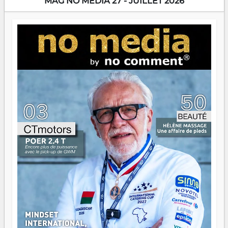
MAG NO MEDIA 27 - JUILLET 2026
Prix RFI Instrumental Afrique. Miangaly Elia rafle le Prix
Paritana 2026. Madagascar rayonne, et ce sont des mains
jeunes qui tiennent la torche. Alors oui, on pourrait
s'arrêter là, applaudir et rentrer chez soi satisfait. Mais ce
serait passer à côté d'une chose essentielle. La fougue, ça
brûle fort — et parfois, ça brûle vite. Une flamme sans
direction peut éclairer autant qu'elle peut consumer. C'est
là que les aînés entrent en scène — pas pour reprendre le
gouvernail, mais pour montrer où sont les récifs. Les jeunes
ont la force, les vieux ont l'expérience, comme on dit. Ce
n'est pas un combat de générations — c'est une question
d'équipage. Partagez vos réussites, mais aussi vos échecs.
Surtout vos échecs, d'ailleurs — ils enseignent mieux que
n'importe quel manuel. À Madagascar, la barque avance.
Il faut juste s'assurer que tout le monde rame dans le
même sens.