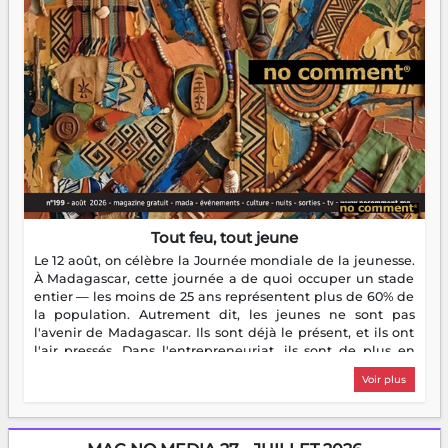
Tout feu, tout jeune
Le 12 août, on célèbre la Journée mondiale de la jeunesse.
À Madagascar, cette journée a de quoi occuper un stade
entier — les moins de 25 ans représentent plus de 60% de
la population. Autrement dit, les jeunes ne sont pas
l'avenir de Madagascar. Ils sont déjà le présent, et ils ont
l'air pressés. Dans l'entrepreneuriat, ils sont de plus en
plus nombreux à se lancer, à créer, à risquer — souvent
Voir plus
sans filet, souvent sans aide, mais toujours avec cette
énergie un peu folle qui fait qu'on se demande s'ils
dorment vraiment la nuit. En culture, les nouvelles sont
encore meilleures. Aina Rasamoelina vient de décrocher le