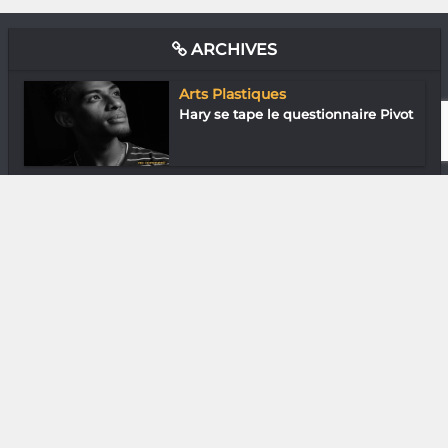
ARCHIVES
Arts Plastiques
Hary se tape le questionnaire Pivot
Cinéma
« Tiako hitoetra » : « Dolce Vita »
tana...
Littérature
Catmouse James & Rolling Pen «
Éviter la...
In & Out
Ando Razafiaritsara : Alefa ALFA