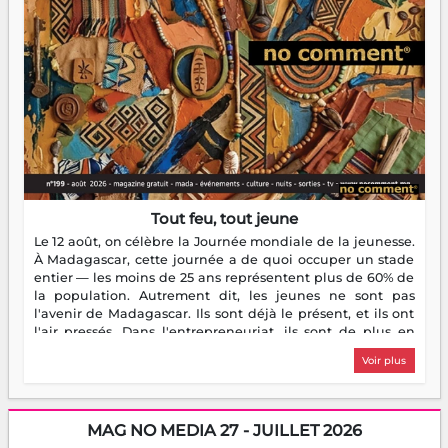
Tout feu, tout jeune
Le 12 août, on célèbre la Journée mondiale de la jeunesse.
À Madagascar, cette journée a de quoi occuper un stade
entier — les moins de 25 ans représentent plus de 60% de
la population. Autrement dit, les jeunes ne sont pas
l'avenir de Madagascar. Ils sont déjà le présent, et ils ont
l'air pressés. Dans l'entrepreneuriat, ils sont de plus en
plus nombreux à se lancer, à créer, à risquer — souvent
Voir plus
sans filet, souvent sans aide, mais toujours avec cette
énergie un peu folle qui fait qu'on se demande s'ils
dorment vraiment la nuit. En culture, les nouvelles sont
encore meilleures. Aina Rasamoelina vient de décrocher le
MAG NO MEDIA 27 - JUILLET 2026
Prix RFI Instrumental Afrique. Miangaly Elia rafle le Prix