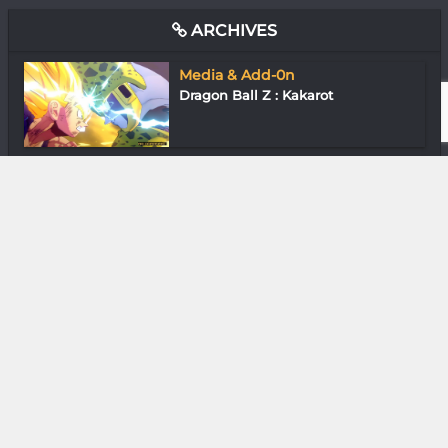
ARCHIVES
Media & Add-0n
Dragon Ball Z : Kakarot
Gastronomie
Château Le Sèpe Cuvée initiale
2012 : Un...
Media & Add-0n
Andrew Andriantsiratahina (TSN) «
Les st...
Arts de la scène
Antsa Ramakavelo « La danse m’a
sauvée »