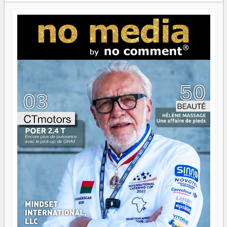
Paritana 2026. Madagascar rayonne, et ce sont des mains
jeunes qui tiennent la torche. Alors oui, on pourrait
s'arrêter là, applaudir et rentrer chez soi satisfait. Mais ce
serait passer à côté d'une chose essentielle. La fougue, ça
brûle fort — et parfois, ça brûle vite. Une flamme sans
direction peut éclairer autant qu'elle peut consumer. C'est
là que les aînés entrent en scène — pas pour reprendre le
gouvernail, mais pour montrer où sont les récifs. Les jeunes
ont la force, les vieux ont l'expérience, comme on dit. Ce
n'est pas un combat de générations — c'est une question
d'équipage. Partagez vos réussites, mais aussi vos échecs.
Surtout vos échecs, d'ailleurs — ils enseignent mieux que
n'importe quel manuel. À Madagascar, la barque avance.
Il faut juste s'assurer que tout le monde rame dans le
même sens.