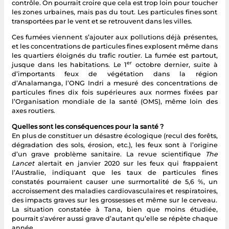
contrôle. On pourrait croire que cela est trop loin pour toucher
les zones urbaines, mais pas du tout. Les particules fines sont
transportées par le vent et se retrouvent dans les villes.
Ces fumées viennent s’ajouter aux pollutions déjà présentes,
et les concentrations de particules fines explosent même dans
les quartiers éloignés du trafic routier. La fumée est partout,
er
jusque dans les habitations. Le 1
octobre dernier, suite à
d’importants feux de végétation dans la région
d’Analamanga, l’ONG Indri a mesuré des concentrations de
particules fines dix fois supérieures aux normes fixées par
l’Organisation mondiale de la santé (OMS), même loin des
axes routiers.
Quelles sont les conséquences pour la santé ?
En plus de constituer un désastre écologique (recul des forêts,
dégradation des sols, érosion, etc.), les feux sont à l’origine
d’un grave problème sanitaire. La revue scientifique
The
Lancet
alertait en janvier 2020 sur les feux qui frappaient
l’Australie, indiquant que les taux de particules fines
constatés pourraient causer une surmortalité de 5,6 %, un
accroissement des maladies cardiovasculaires et respiratoires,
des impacts graves sur les grossesses et même sur le cerveau.
La situation constatée à Tana, bien que moins étudiée,
pourrait s'avérer aussi grave d’autant qu’elle se répète chaque
année.