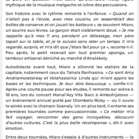
mythique de la musique malgache et icône des percussions.
Son histoire avec le rythme remonte à l’enfance.
« Quand on
n’allait pas à l’école, avec mes cousins, on rassemblait des
boîtes de conserve et on jouait les batteurs »
, se souvient Miaro,
un sourire aux lèvres. Le garçon était visiblement doué.
« Je me
rappelle qu’à mes 11 ans, pendant un délestage, mon père
tapait sur la table, et je le suivais sans rater un temps. Il m’a
regardé, surpris, et m’a dit que j’étais fait pour ça »
, raconte-t-il.
Peu après, le petit recevait son tout premier aponga, un
tambour artisanal déniché au marché d’Analakely.
Autodidacte avant tout, Miaro a sillonné les ateliers de la
capitale, notamment ceux du Tahala Rarihasina.
« Ce sont Ariry
Andriamoratsiresy et Volahasiainia Linda qui m’ont appris les
bases et les techniques. Je leur dois beaucoup »
, confie-t-il.
Après une courte pause pour ses études, il remonte sur scène à
18 ans, lors du concert Manal’Azy Vita Bacc à Ambohijatovo —
un événement annuel porté par Olombelo Ricky — où il ouvre
la soirée avec la chanson Soanaly. Un an plus tard, il entame ses
premières tournées comme percussionniste.
« Ce métier m’a
fait voyager, rencontrer des gens incroyables, découvrir
d’autres cultures. C’est la plus belle récompense »
, dit-il avec
émotion.
Entre deux tournées, Miaro s’essaie à d’autres instruments — la