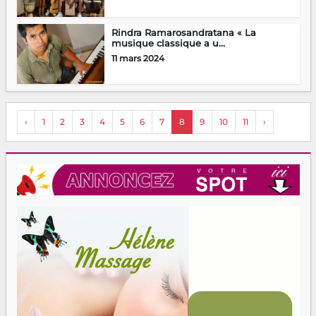
Rindra Ramarosandratana « La
musique classique a u...
11 mars 2024
‹
1
2
3
4
5
6
7
8
9
10
11
›