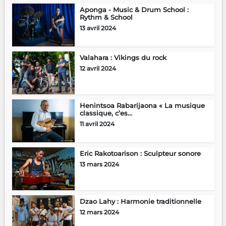
Aponga - Music & Drum School :
Rythm & School
13 avril 2024
Valahara : Vikings du rock
12 avril 2024
Henintsoa Rabarijaona « La musique
classique, c’es...
11 avril 2024
Eric Rakotoarison : Sculpteur sonore
13 mars 2024
Dzao Lahy : Harmonie traditionnelle
12 mars 2024