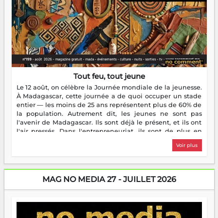
Tout feu, tout jeune
Le 12 août, on célèbre la Journée mondiale de la jeunesse.
À Madagascar, cette journée a de quoi occuper un stade
entier — les moins de 25 ans représentent plus de 60% de
la population. Autrement dit, les jeunes ne sont pas
l'avenir de Madagascar. Ils sont déjà le présent, et ils ont
l'air pressés. Dans l'entrepreneuriat, ils sont de plus en
plus nombreux à se lancer, à créer, à risquer — souvent
Voir plus
sans filet, souvent sans aide, mais toujours avec cette
énergie un peu folle qui fait qu'on se demande s'ils
dorment vraiment la nuit. En culture, les nouvelles sont
encore meilleures. Aina Rasamoelina vient de décrocher le
MAG NO MEDIA 27 - JUILLET 2026
Prix RFI Instrumental Afrique. Miangaly Elia rafle le Prix
Paritana 2026. Madagascar rayonne, et ce sont des mains
jeunes qui tiennent la torche. Alors oui, on pourrait
s'arrêter là, applaudir et rentrer chez soi satisfait. Mais ce