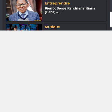
Entreprendre
Pierrot Serge Randrianaritiana
(Défis) «...
Musique
Ranto Niaina : Guitariste
performeur
Photographie
RioTinto QMM : Quand l’eau ne
paye pas d...
Musique
Ramjasy : Rap conscient
Nature
Julia Razafimanahaka « La nature
pourra...