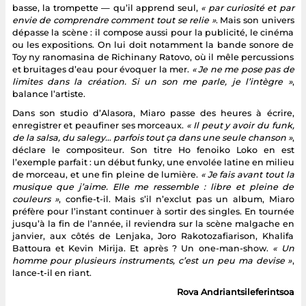
basse, la trompette — qu’il apprend seul,
« par curiosité et par
envie de comprendre comment tout se relie »
. Mais son univers
dépasse la scène : il compose aussi pour la publicité, le cinéma
ou les expositions. On lui doit notamment la bande sonore de
Toy ny ranomasina de Richinany Ratovo, où il mêle percussions
et bruitages d’eau pour évoquer la mer.
« Je ne me pose pas de
limites dans la création. Si un son me parle, je l’intègre »
,
balance l’artiste.
Dans son studio d’Alasora, Miaro passe des heures à écrire,
enregistrer et peaufiner ses morceaux.
« Il peut y avoir du funk,
de la salsa, du salegy… parfois tout ça dans une seule chanson »
,
déclare le compositeur. Son titre Ho fenoiko Loko en est
l’exemple parfait : un début funky, une envolée latine en milieu
de morceau, et une fin pleine de lumière.
« Je fais avant tout la
musique que j’aime. Elle me ressemble : libre et pleine de
couleurs »
, confie-t-il. Mais s’il n’exclut pas un album, Miaro
préfère pour l’instant continuer à sortir des singles. En tournée
jusqu’à la fin de l’année, il reviendra sur la scène malgache en
janvier, aux côtés de Lenjaka, Joro Rakotozafiarison, Khalifa
Battoura et Kevin Mirija. Et après ? Un one-man-show.
« Un
homme pour plusieurs instruments, c’est un peu ma devise »
,
lance-t-il en riant.
Rova Andriantsileferintsoa