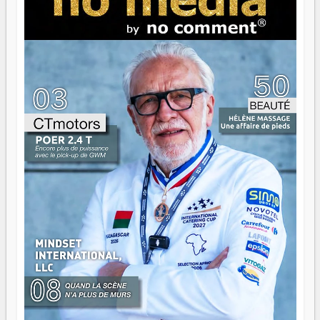
serait passer à côté d'une chose essentielle. La fougue, ça
brûle fort — et parfois, ça brûle vite. Une flamme sans
direction peut éclairer autant qu'elle peut consumer. C'est
là que les aînés entrent en scène — pas pour reprendre le
gouvernail, mais pour montrer où sont les récifs. Les jeunes
ont la force, les vieux ont l'expérience, comme on dit. Ce
n'est pas un combat de générations — c'est une question
d'équipage. Partagez vos réussites, mais aussi vos échecs.
Surtout vos échecs, d'ailleurs — ils enseignent mieux que
n'importe quel manuel. À Madagascar, la barque avance.
Il faut juste s'assurer que tout le monde rame dans le
même sens.