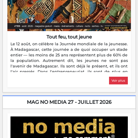
Tout feu, tout jeune
Le 12 août, on célèbre la Journée mondiale de la jeunesse.
À Madagascar, cette journée a de quoi occuper un stade
entier — les moins de 25 ans représentent plus de 60% de
la population. Autrement dit, les jeunes ne sont pas
l'avenir de Madagascar. Ils sont déjà le présent, et ils ont
l'air pressés. Dans l'entrepreneuriat, ils sont de plus en
plus nombreux à se lancer, à créer, à risquer — souvent
Voir plus
sans filet, souvent sans aide, mais toujours avec cette
énergie un peu folle qui fait qu'on se demande s'ils
dorment vraiment la nuit. En culture, les nouvelles sont
encore meilleures. Aina Rasamoelina vient de décrocher le
MAG NO MEDIA 27 - JUILLET 2026
Prix RFI Instrumental Afrique. Miangaly Elia rafle le Prix
Paritana 2026. Madagascar rayonne, et ce sont des mains
jeunes qui tiennent la torche. Alors oui, on pourrait
s'arrêter là, applaudir et rentrer chez soi satisfait. Mais ce
serait passer à côté d'une chose essentielle. La fougue, ça
brûle fort — et parfois, ça brûle vite. Une flamme sans