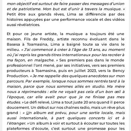
mon objectif est surtout de faire passer des messages d’union
et de patriotisme. Mon but est d’unir à travers la musique. »
Petit être aux grands rêves, Lima se différencie par des
histoires appuyées par une performance vocale et des vidéos
aussi révélatrices.
Et pour ce jeune artiste, la musique a toujours été une
maison. Fils de Freddy, artiste reconnu évoluant dans le
Basesa à Toamasina, Lima a baigné toute sa vie dans le
milieu.
« J’ai commencé à créer à l’âge de 13 ans, au moment
où j’ai repris les grands titres internationaux pour les recréer à
ma façon, en malgache. »
Ses premiers pas dans le monde
professionnel l’ont mené, par ses initiatives, vers ses premiers
producteurs à Toamasina, puis en juillet 2023, vers la Bency
Production.
« Je me rappelle des quelques anecdotes sur mon
parcours. Par exemple, lorsque nous sommes rentrés tard à la
maison, parce que nous sommes allés en studio. Ma mère
nous a réprimandés : elle ne voyait pas cela d’un bon œil à
l’époque, car elle avait peur que je ne finisse pas mes
études. »
Le défi relevé, Lima a tout juste 20 ans quand il perce
doucement. Un début sur nos chaînes radio, mais un rêve plus
grand :
«
U
n album est prévu, pour une sortie locale, mais
aussi internationale, à part quelques concerts ici et à
l’étranger. »
Un album à voir et surtout à écouter sur toutes les
plateformes d’écoute, c’est surtout une promesse pour les