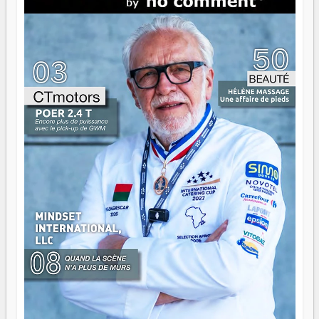
direction peut éclairer autant qu'elle peut consumer. C'est
là que les aînés entrent en scène — pas pour reprendre le
gouvernail, mais pour montrer où sont les récifs. Les jeunes
ont la force, les vieux ont l'expérience, comme on dit. Ce
n'est pas un combat de générations — c'est une question
d'équipage. Partagez vos réussites, mais aussi vos échecs.
Surtout vos échecs, d'ailleurs — ils enseignent mieux que
n'importe quel manuel. À Madagascar, la barque avance.
Il faut juste s'assurer que tout le monde rame dans le
même sens.