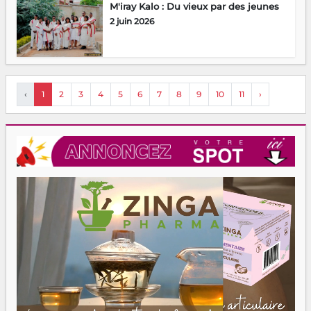
M'iray Kalo : Du vieux par des jeunes
2 juin 2026
‹
1
2
3
4
5
6
7
8
9
10
11
›