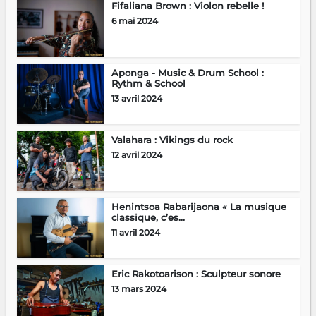
Fifaliana Brown : Violon rebelle !
6 mai 2024
Aponga - Music & Drum School :
Rythm & School
13 avril 2024
Valahara : Vikings du rock
12 avril 2024
Henintsoa Rabarijaona « La musique
classique, c’es...
11 avril 2024
Eric Rakotoarison : Sculpteur sonore
13 mars 2024