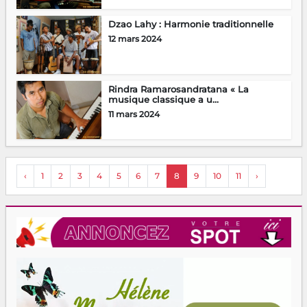
Dzao Lahy : Harmonie traditionnelle
12 mars 2024
Rindra Ramarosandratana « La
musique classique a u...
11 mars 2024
‹
1
2
3
4
5
6
7
8
9
10
11
›