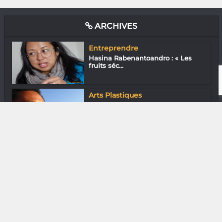
ARCHIVES
Entreprendre
Hasina Rabenantoandro : « Les
fruits séc...
Arts Plastiques
Dina Rabearivelo : L’art du journal
Downtown
En ville avec Mirenty Rasamuel
Sortir
Tafo Bozaka : Ici pas de coup bas,
le ko...