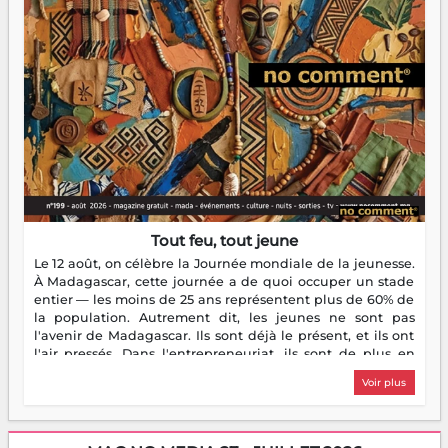
Tout feu, tout jeune
Le 12 août, on célèbre la Journée mondiale de la jeunesse.
À Madagascar, cette journée a de quoi occuper un stade
entier — les moins de 25 ans représentent plus de 60% de
la population. Autrement dit, les jeunes ne sont pas
l'avenir de Madagascar. Ils sont déjà le présent, et ils ont
l'air pressés. Dans l'entrepreneuriat, ils sont de plus en
plus nombreux à se lancer, à créer, à risquer — souvent
Voir plus
sans filet, souvent sans aide, mais toujours avec cette
énergie un peu folle qui fait qu'on se demande s'ils
dorment vraiment la nuit. En culture, les nouvelles sont
encore meilleures. Aina Rasamoelina vient de décrocher le