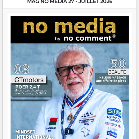
MAG NO MEDIA 27 - JUILLET 2026
Prix RFI Instrumental Afrique. Miangaly Elia rafle le Prix
Paritana 2026. Madagascar rayonne, et ce sont des mains
jeunes qui tiennent la torche. Alors oui, on pourrait
s'arrêter là, applaudir et rentrer chez soi satisfait. Mais ce
serait passer à côté d'une chose essentielle. La fougue, ça
brûle fort — et parfois, ça brûle vite. Une flamme sans
direction peut éclairer autant qu'elle peut consumer. C'est
là que les aînés entrent en scène — pas pour reprendre le
gouvernail, mais pour montrer où sont les récifs. Les jeunes
ont la force, les vieux ont l'expérience, comme on dit. Ce
n'est pas un combat de générations — c'est une question
d'équipage. Partagez vos réussites, mais aussi vos échecs.
Surtout vos échecs, d'ailleurs — ils enseignent mieux que
n'importe quel manuel. À Madagascar, la barque avance.
Il faut juste s'assurer que tout le monde rame dans le
même sens.