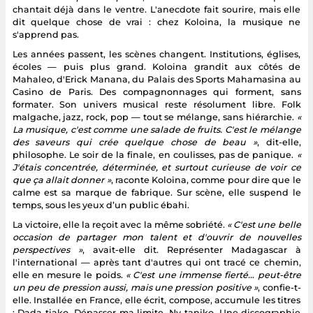
chantait déjà dans le ventre. L'anecdote fait sourire, mais elle
dit quelque chose de vrai : chez Koloina, la musique ne
s'apprend pas.
Les années passent, les scènes changent. Institutions, églises,
écoles — puis plus grand. Koloina grandit aux côtés de
Mahaleo, d'Erick Manana, du Palais des Sports Mahamasina au
Casino de Paris. Des compagnonnages qui forment, sans
formater. Son univers musical reste résolument libre. Folk
malgache, jazz, rock, pop — tout se mélange, sans hiérarchie.
«
La musique, c'est comme une salade de fruits. C'est le mélange
des saveurs qui crée quelque chose de beau »
, dit-elle,
philosophe. Le soir de la finale, en coulisses, pas de panique.
«
J'étais concentrée, déterminée, et surtout curieuse de voir ce
que ça allait donner »
, raconte Koloina, comme pour dire que le
calme est sa marque de fabrique. Sur scène, elle suspend le
temps, sous les yeux d’un public ébahi.
La victoire, elle la reçoit avec la même sobriété.
« C'est une belle
occasion de partager mon talent et d'ouvrir de nouvelles
perspectives »
, avait-elle dit. Représenter Madagascar à
l'international — après tant d'autres qui ont tracé ce chemin,
elle en mesure le poids.
« C'est une immense fierté… peut-être
un peu de pression aussi, mais une pression positive »
, confie-t-
elle. Installée en France, elle écrit, compose, accumule les titres
: Dada tiako, Dépasser ma limite, Ny taniko. Une discographie