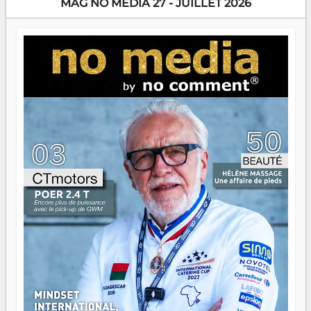
MAG NO MEDIA 27 - JUILLET 2026
Prix RFI Instrumental Afrique. Miangaly Elia rafle le Prix
Paritana 2026. Madagascar rayonne, et ce sont des mains
jeunes qui tiennent la torche. Alors oui, on pourrait
s'arrêter là, applaudir et rentrer chez soi satisfait. Mais ce
serait passer à côté d'une chose essentielle. La fougue, ça
brûle fort — et parfois, ça brûle vite. Une flamme sans
direction peut éclairer autant qu'elle peut consumer. C'est
là que les aînés entrent en scène — pas pour reprendre le
gouvernail, mais pour montrer où sont les récifs. Les jeunes
ont la force, les vieux ont l'expérience, comme on dit. Ce
n'est pas un combat de générations — c'est une question
d'équipage. Partagez vos réussites, mais aussi vos échecs.
Surtout vos échecs, d'ailleurs — ils enseignent mieux que
n'importe quel manuel. À Madagascar, la barque avance.
Il faut juste s'assurer que tout le monde rame dans le
même sens.