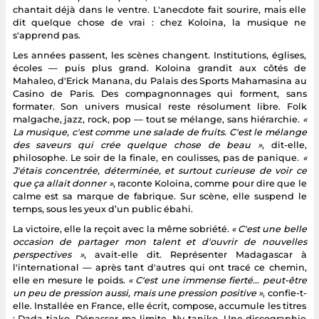
chantait déjà dans le ventre. L'anecdote fait sourire, mais elle
dit quelque chose de vrai : chez Koloina, la musique ne
s'apprend pas.
Les années passent, les scènes changent. Institutions, églises,
écoles — puis plus grand. Koloina grandit aux côtés de
Mahaleo, d'Erick Manana, du Palais des Sports Mahamasina au
Casino de Paris. Des compagnonnages qui forment, sans
formater. Son univers musical reste résolument libre. Folk
malgache, jazz, rock, pop — tout se mélange, sans hiérarchie.
«
La musique, c'est comme une salade de fruits. C'est le mélange
des saveurs qui crée quelque chose de beau »
, dit-elle,
philosophe. Le soir de la finale, en coulisses, pas de panique.
«
J'étais concentrée, déterminée, et surtout curieuse de voir ce
que ça allait donner »
, raconte Koloina, comme pour dire que le
calme est sa marque de fabrique. Sur scène, elle suspend le
temps, sous les yeux d’un public ébahi.
La victoire, elle la reçoit avec la même sobriété.
« C'est une belle
occasion de partager mon talent et d'ouvrir de nouvelles
perspectives »
, avait-elle dit. Représenter Madagascar à
l'international — après tant d'autres qui ont tracé ce chemin,
elle en mesure le poids.
« C'est une immense fierté… peut-être
un peu de pression aussi, mais une pression positive »
, confie-t-
elle. Installée en France, elle écrit, compose, accumule les titres
: Dada tiako, Dépasser ma limite, Ny taniko. Une discographie