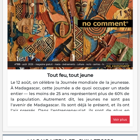
Tout feu, tout jeune
Le 12 août, on célèbre la Journée mondiale de la jeunesse.
À Madagascar, cette journée a de quoi occuper un stade
entier — les moins de 25 ans représentent plus de 60% de
la population. Autrement dit, les jeunes ne sont pas
l'avenir de Madagascar. Ils sont déjà le présent, et ils ont
l'air pressés. Dans l'entrepreneuriat, ils sont de plus en
plus nombreux à se lancer, à créer, à risquer — souvent
Voir plus
sans filet, souvent sans aide, mais toujours avec cette
énergie un peu folle qui fait qu'on se demande s'ils
dorment vraiment la nuit. En culture, les nouvelles sont
encore meilleures. Aina Rasamoelina vient de décrocher le