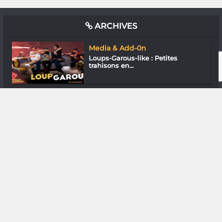
ARCHIVES
Media & Add-0n
Loups-Garous-like : Petites
trahisons en...
Musique
Poète Rebelle « Écrire a été
comme une t...
Musique
Ranto Niaina : Guitariste
performeur
Gastronomie
Christian Rantompoarison «
Manger des in...