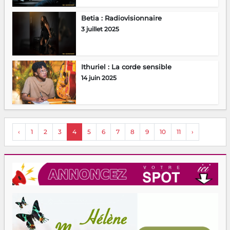
Betia : Radiovisionnaire
3 juillet 2025
Ithuriel : La corde sensible
14 juin 2025
‹
1
2
3
4
5
6
7
8
9
10
11
›