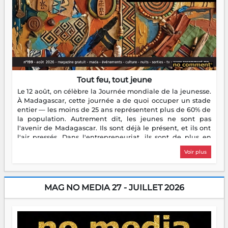
Tout feu, tout jeune
Le 12 août, on célèbre la Journée mondiale de la jeunesse.
À Madagascar, cette journée a de quoi occuper un stade
entier — les moins de 25 ans représentent plus de 60% de
la population. Autrement dit, les jeunes ne sont pas
l'avenir de Madagascar. Ils sont déjà le présent, et ils ont
l'air pressés. Dans l'entrepreneuriat, ils sont de plus en
plus nombreux à se lancer, à créer, à risquer — souvent
Voir plus
sans filet, souvent sans aide, mais toujours avec cette
énergie un peu folle qui fait qu'on se demande s'ils
dorment vraiment la nuit. En culture, les nouvelles sont
encore meilleures. Aina Rasamoelina vient de décrocher le
MAG NO MEDIA 27 - JUILLET 2026
Prix RFI Instrumental Afrique. Miangaly Elia rafle le Prix
Paritana 2026. Madagascar rayonne, et ce sont des mains
jeunes qui tiennent la torche. Alors oui, on pourrait
s'arrêter là, applaudir et rentrer chez soi satisfait. Mais ce