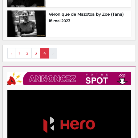
Véronique de Mazotoa by Zoe (Tana)
18 mai 2023
‹
1
2
3
4
›