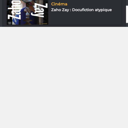
Cinéma
Zaho Zay : Docufiction atypique
Shooting Mode
Cigarettes whisky et petite pépé
Cinéma
Rencontres du film court : une
sélection...
Gastronomie
Chef Rado du Quantum
Downtown
En ville avec Fy