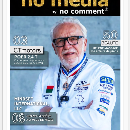
serait passer à côté d'une chose essentielle. La fougue, ça
brûle fort — et parfois, ça brûle vite. Une flamme sans
direction peut éclairer autant qu'elle peut consumer. C'est
là que les aînés entrent en scène — pas pour reprendre le
gouvernail, mais pour montrer où sont les récifs. Les jeunes
ont la force, les vieux ont l'expérience, comme on dit. Ce
n'est pas un combat de générations — c'est une question
d'équipage. Partagez vos réussites, mais aussi vos échecs.
Surtout vos échecs, d'ailleurs — ils enseignent mieux que
n'importe quel manuel. À Madagascar, la barque avance.
Il faut juste s'assurer que tout le monde rame dans le
même sens.