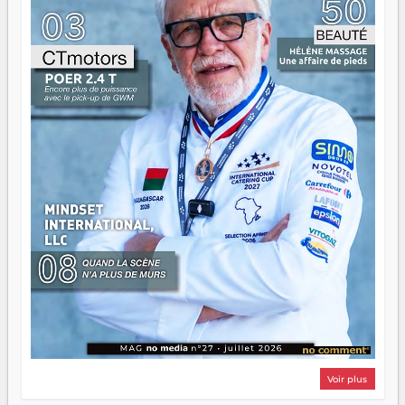
n'est pas un combat de générations — c'est une question
d'équipage. Partagez vos réussites, mais aussi vos échecs.
Surtout vos échecs, d'ailleurs — ils enseignent mieux que
n'importe quel manuel. À Madagascar, la barque avance.
Il faut juste s'assurer que tout le monde rame dans le
même sens.
Voir plus