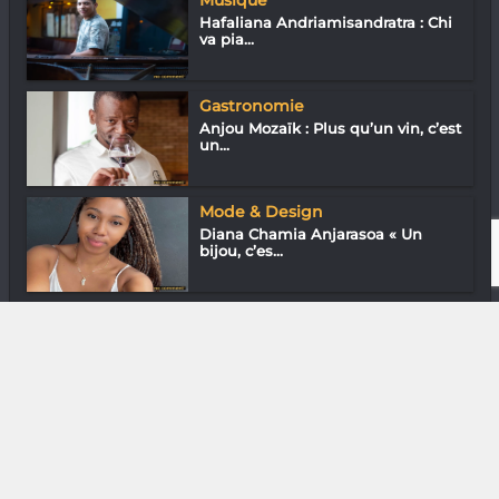
Hafaliana Andriamisandratra : Chi
va pia...
Gastronomie
Anjou Mozaïk : Plus qu’un vin, c’est
un...
Mode & Design
Diana Chamia Anjarasoa « Un
bijou, c’es...
Gastronomie
Rima Jahami du Loft Mada
DIVERS