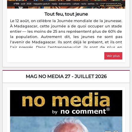
Tout feu, tout jeune
Le 12 août, on célèbre la Journée mondiale de la jeunesse.
À Madagascar, cette journée a de quoi occuper un stade
entier — les moins de 25 ans représentent plus de 60% de
la population. Autrement dit, les jeunes ne sont pas
l'avenir de Madagascar. Ils sont déjà le présent, et ils ont
l'air pressés. Dans l'entrepreneuriat, ils sont de plus en
plus nombreux à se lancer, à créer, à risquer — souvent
Voir plus
sans filet, souvent sans aide, mais toujours avec cette
énergie un peu folle qui fait qu'on se demande s'ils
dorment vraiment la nuit. En culture, les nouvelles sont
encore meilleures. Aina Rasamoelina vient de décrocher le
MAG NO MEDIA 27 - JUILLET 2026
Prix RFI Instrumental Afrique. Miangaly Elia rafle le Prix
Paritana 2026. Madagascar rayonne, et ce sont des mains
jeunes qui tiennent la torche. Alors oui, on pourrait
s'arrêter là, applaudir et rentrer chez soi satisfait. Mais ce
serait passer à côté d'une chose essentielle. La fougue, ça
brûle fort — et parfois, ça brûle vite. Une flamme sans
direction peut éclairer autant qu'elle peut consumer. C'est
là que les aînés entrent en scène — pas pour reprendre le
gouvernail, mais pour montrer où sont les récifs. Les jeunes
ont la force, les vieux ont l'expérience, comme on dit. Ce