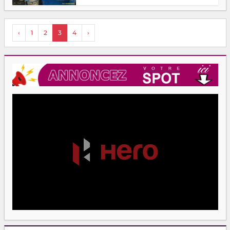
‹
1
2
3
4
›