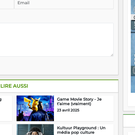
ou
re
p
fo
v
éc
l
p
mo
fo
di
—
vo
v
m
Ma
LIRE AUSSI
s
m
g
Game Movie Story - Je
t’aime (vraiment)
23 avril 2025
Kultuur Playground : Un
média pop culture