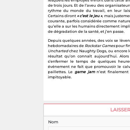
lesquels les employés vivront dans cette 
de trois jours. Et de l’aveu des organisateur
rythme du monde du travail, en leur lais
Certains diront
« c’est le jeu »
, mais justeme
courante, parfois considérée comme nature
qu’elle a sur les humains directement imp
de dégradation de la santé, et j’en passe.
Depuis quelques années, des voix se lèven
hebdomadaires de
Rockstar Games
pour fi
Uncharted
chez Naughty Dogs, ou encore 
résultat qu’on connaît aujourd’hui. Alor
s’enfermer le temps de quelques heures
événement ne fait que promouvoir le calva
paillettes. Le
game jam
n’est finalement 
impitoyable.
LAISSE
Nom