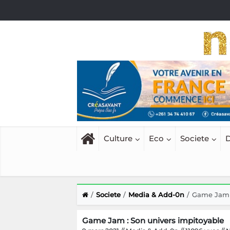
Culture
Eco
Societe
D
Societe
Media & Add-0n
Game Jam :
Game Jam : Son univers impitoyable