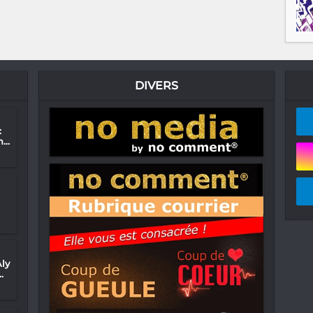
DIVERS
:
...
ly
.