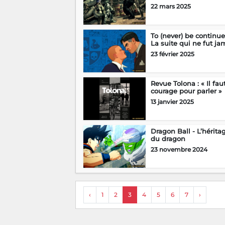
22 mars 2025
To (never) be continue
La suite qui ne fut jam
23 février 2025
Revue Tolona : « Il fau
courage pour parler »
13 janvier 2025
Dragon Ball - L’hérita
du dragon
23 novembre 2024
‹
1
2
3
4
5
6
7
›