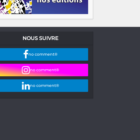
NOUS SUIVRE
no comment®
no comment®
no comment®