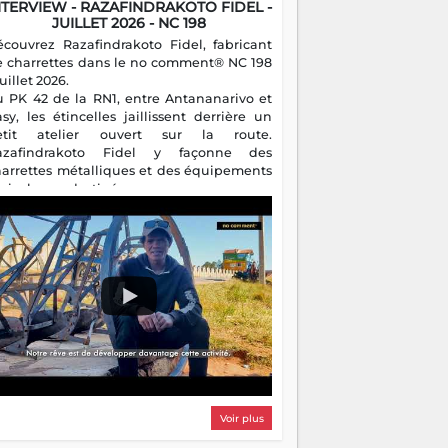
NTERVIEW - RAZAFINDRAKOTO FIDEL -
JUILLET 2026 - NC 198
écouvrez Razafindrakoto Fidel, fabricant
e charrettes dans le no comment® NC 198
juillet 2026.
u PK 42 de la RN1, entre Antananarivo et
asy, les étincelles jaillissent derrière un
etit atelier ouvert sur la route.
azafindrakoto Fidel y façonne des
harrettes métalliques et des équipements
gricoles destinés aux campagnes
algaches. Héritier d'un savoir-faire
milial, il perpétue un métier discret mais
sentiel.
Voir plus