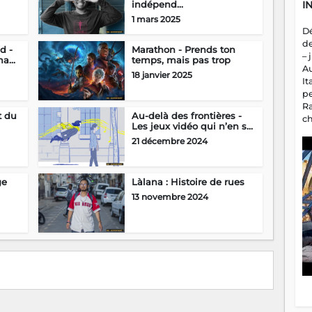
indépend...
I
1 mars 2025
D
d
d -
Marathon - Prends ton
– 
a...
temps, mais pas trop
A
18 janvier 2025
It
p
R
t du
Au-delà des frontières -
c
Les jeux vidéo qui n’en s...
a
21 décembre 2024
m
fa
es
ge
Làlana : Histoire de rues
13 novembre 2024