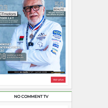
i, on pourrait s'arrêter là, applaudir et
ntrer chez soi satisfait. Mais ce serait
asser à côté d'une chose essentielle. La
ugue, ça brûle fort — et parfois, ça brûle
ite. Une flamme sans direction peut
lairer autant qu'elle peut consumer. C'est
à que les aînés entrent en scène — pas
our reprendre le gouvernail, mais pour
ntrer où sont les récifs. Les jeunes ont la
rce, les vieux ont l'expérience, comme on
t. Ce n'est pas un combat de générations
 c'est une question d'équipage. Partagez
s réussites, mais aussi vos échecs. Surtout
os échecs, d'ailleurs — ils enseignent
ieux que n'importe quel manuel. À
dagascar, la barque avance. Il faut juste
'assurer que tout le monde rame dans le
ême sens.
Voir plus
NO COMMENT TV