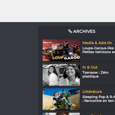
ARCHIVES
Media & Add-0n
Loups-Garous-like 
Petites trahisons en
In & Out
Tsenaow : Zéro
plastique
Littérature
Sleeping Pop & R-A
: Rencontre en terr..