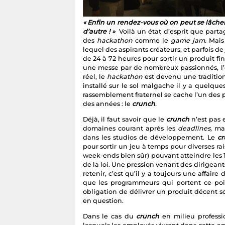
« Enfin un rendez-vous où on peut se lâche
d’autre ! »
Voilà un état d’esprit que part
des
hackathon
comme le
game jam.
Mais
lequel des aspirants créateurs, et parfois d
de 24 à 72 heures pour sortir un produit fi
une messe par de nombreux passionnés, l’o
réel, le
hackathon
est devenu une tradition
installé sur le sol malgache il y a quelqu
rassemblement fraternel se cache l’un des 
des années : le
crunch
.
Déjà, il faut savoir que le
crunch
n’est pas e
domaines courant après les
deadlines,
mai
dans les studios de développement. Le
c
pour sortir un jeu à temps pour diverses rai
week-ends bien sûr) pouvant atteindre les 1
de la loi. Une pression venant des dirigeant
retenir, c’est qu’il y a toujours une affaire
que les programmeurs qui portent ce poi
obligation de délivrer un produit décent so
en question.
Dans le cas du
crunch
en milieu professi