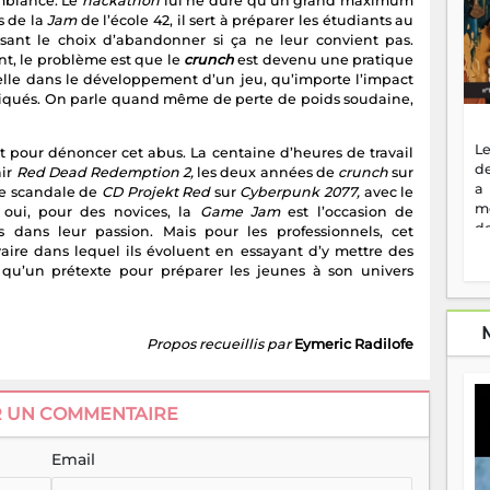
ambiance. Le
hackathon
lui ne dure qu’un grand maximum
s de la
Jam
de l’école 42, il sert à préparer les étudiants au
sant le choix d’abandonner si ça ne leur convient pas.
nt, le problème est que le
crunch
est devenu une pratique
lle dans le développement d’un jeu, qu’importe l’impact
liqués. On parle quand même de perte de poids soudaine,
Le
t pour dénoncer cet abus. La centaine d’heures de travail
de
nir
Red Dead Redemption 2,
les deux années de
crunch
sur
a
le scandale de
CD Projekt Red
sur
Cyberpunk 2077,
avec le
m
s oui, pour des novices, la
Game Jam
est l’occasion de
de
 dans leur passion. Mais pour les professionnels, cet
ne
ire dans lequel ils évoluent en essayant d’y mettre des
dé
qu’un prétexte pour préparer les jeunes à son univers
l'
no
so
Propos recueillis par
Eymeric Radilofe
to
f
vr
s
R UN COMMENTAIRE
vi
Af
Email
2
ma