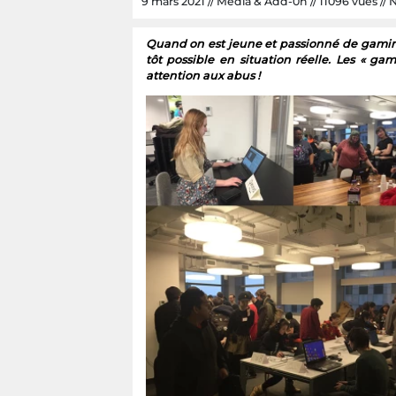
9 mars 2021 // Media & Add-0n // 11096 vues // N
Quand on est jeune et passionné de gaming
tôt possible en situation réelle. Les « g
attention aux abus !