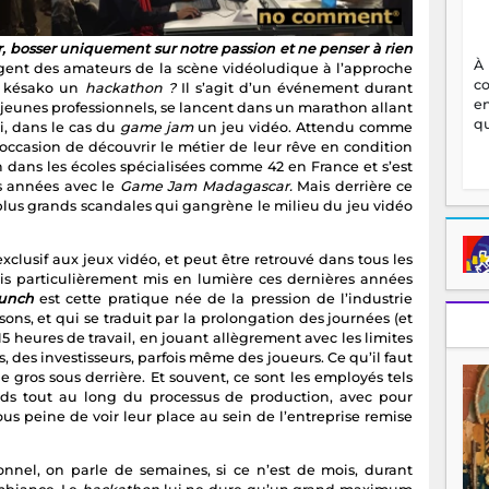
r, bosser uniquement sur notre passion et ne penser à rien
À
agent des amateurs de la scène vidéoludique à l’approche
c
 késako un
hackathon ?
Il s’agit d’un événement durant
en
e jeunes professionnels, se lancent dans un marathon allant
qu
ni, dans le cas du
game jam
un jeu vidéo. Attendu comme
ccasion de découvrir le métier de leur rêve en condition
 dans les écoles spécialisées comme 42 en France et s’est
es années avec le
Game Jam Madagascar.
Mais derrière ce
plus grands scandales qui gangrène le milieu du jeu vidéo
xclusif aux jeux vidéo, et peut être retrouvé dans tous les
s particulièrement mis en lumière ces dernières années
runch
est cette pratique née de la pression de l’industrie
sons, et qui se traduit par la prolongation des journées (et
5 heures de travail, en jouant allègrement avec les limites
s, des investisseurs, parfois même des joueurs. Ce qu’il faut
 de gros sous derrière. Et souvent, ce sont les employés tels
ds tout au long du processus de production, avec pour
us peine de voir leur place au sein de l’entreprise remise
onnel, on parle de semaines, si ce n’est de mois, durant