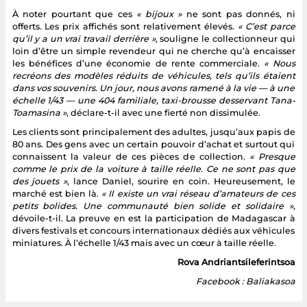
À noter pourtant que ces
« bijoux »
ne sont pas donnés, ni
offerts. Les prix affichés sont relativement élevés.
« C’est parce
qu’il y a un vrai travail derrière »
, souligne le collectionneur qui
loin d’être un simple revendeur qui ne cherche qu’à encaisser
les bénéfices d’une économie de rente commerciale.
« Nous
recréons des modèles réduits de véhicules, tels qu’ils étaient
dans vos souvenirs. Un jour, nous avons ramené à la vie — à une
échelle 1/43 — une 404 familiale, taxi-brousse desservant Tana-
Toamasina »
, déclare-t-il avec une fierté non dissimulée.
Les clients sont principalement des adultes, jusqu’aux papis de
80 ans. Des gens avec un certain pouvoir d’achat et surtout qui
connaissent la valeur de ces pièces de collection.
« Presque
comme le prix de la voiture à taille réelle. Ce ne sont pas que
des jouets »
, lance Daniel, sourire en coin. Heureusement, le
marché est bien là.
« Il existe un vrai réseau d’amateurs de ces
petits bolides. Une communauté bien solide et solidaire »,
dévoile-t-il. La preuve en est la participation de Madagascar à
divers festivals et concours internationaux dédiés aux véhicules
miniatures. À l’échelle 1/43 mais avec un cœur à taille réelle.
Rova Andriantsileferintsoa
Facebook : Baliakasoa