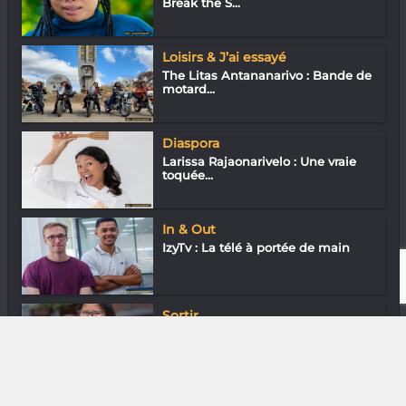
Break the S...
Loisirs & J’ai essayé
The Litas Antananarivo : Bande de
motard...
Diaspora
Larissa Rajaonarivelo : Une vraie
toquée...
In & Out
IzyTv : La télé à portée de main
Sortir
Johanna Tam Wai Fong : Comme
chez maman