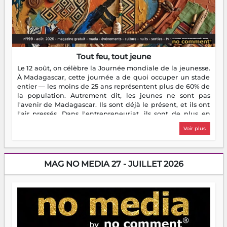
Tout feu, tout jeune
Le 12 août, on célèbre la Journée mondiale de la jeunesse.
À Madagascar, cette journée a de quoi occuper un stade
entier — les moins de 25 ans représentent plus de 60% de
la population. Autrement dit, les jeunes ne sont pas
l'avenir de Madagascar. Ils sont déjà le présent, et ils ont
l'air pressés. Dans l'entrepreneuriat, ils sont de plus en
plus nombreux à se lancer, à créer, à risquer — souvent
Voir plus
sans filet, souvent sans aide, mais toujours avec cette
énergie un peu folle qui fait qu'on se demande s'ils
dorment vraiment la nuit. En culture, les nouvelles sont
encore meilleures. Aina Rasamoelina vient de décrocher le
MAG NO MEDIA 27 - JUILLET 2026
Prix RFI Instrumental Afrique. Miangaly Elia rafle le Prix
Paritana 2026. Madagascar rayonne, et ce sont des mains
jeunes qui tiennent la torche. Alors oui, on pourrait
s'arrêter là, applaudir et rentrer chez soi satisfait. Mais ce
serait passer à côté d'une chose essentielle. La fougue, ça
brûle fort — et parfois, ça brûle vite. Une flamme sans
direction peut éclairer autant qu'elle peut consumer. C'est