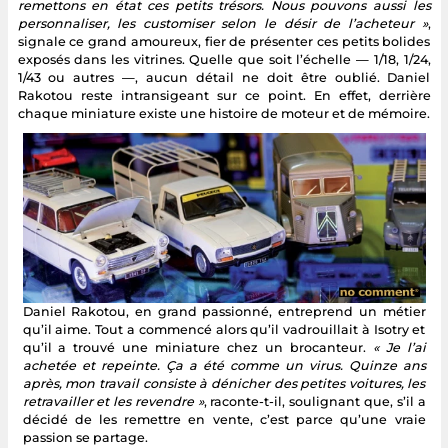
remettons en état ces petits trésors. Nous pouvons aussi les
personnaliser, les customiser selon le désir de l’acheteur »
,
signale ce grand amoureux, fier de présenter ces petits bolides
exposés dans les vitrines. Quelle que soit l’échelle — 1/18, 1/24,
1/43 ou autres —, aucun détail ne doit être oublié. Daniel
Rakotou reste intransigeant sur ce point. En effet, derrière
chaque miniature existe une histoire de moteur et de mémoire.
Daniel Rakotou, en grand passionné, entreprend un métier
qu’il aime. Tout a commencé alors qu’il vadrouillait à Isotry et
qu’il a trouvé une miniature chez un brocanteur.
« Je l’ai
achetée et repeinte. Ça a été comme un virus. Quinze ans
après, mon travail consiste à dénicher des petites voitures, les
retravailler et les revendre »
, raconte-t-il, soulignant que, s’il a
décidé de les remettre en vente, c’est parce qu’une vraie
passion se partage.