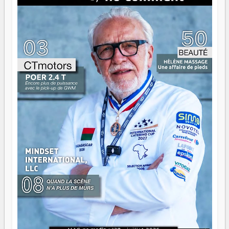
là que les aînés entrent en scène — pas pour reprendre le
gouvernail, mais pour montrer où sont les récifs. Les jeunes
ont la force, les vieux ont l'expérience, comme on dit. Ce
n'est pas un combat de générations — c'est une question
d'équipage. Partagez vos réussites, mais aussi vos échecs.
Surtout vos échecs, d'ailleurs — ils enseignent mieux que
n'importe quel manuel. À Madagascar, la barque avance.
Il faut juste s'assurer que tout le monde rame dans le
même sens.