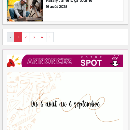
Rafaly : Silent, ça tourne
16 août 2025
‹
1
2
3
4
›